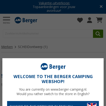
Vakantie-uitverkoop:
Topaanbiedingen voor jouw
avontuur!
Merken
SCHEIDontwerp
(1)
FILTER WEERGEVEN
SCHEIDONTWERP
WELCOME TO THE BERGER CAMPING
WEBSHOP!
Sorteren:
You are currently on www.berger-camping.nl.
Would you rather switch to the store in English?
-50%