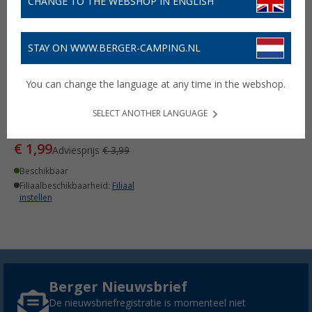
CHANGE TO THE WEBSHOP IN ENGLISH
STAY ON WWW.BERGER-CAMPING.NL
You can change the language at any time in the webshop.
Runner voor T-rail
SELECT ANOTHER LANGUAGE
(35)
€ 1,99
Adviesprijs
€ 3,99
Beschikbaar
Filiaalbeschikbaarheid:
Filiaal
instellen
Berger Nieuwsbrief
De nieuwsbriefregistratie is momenteel niet