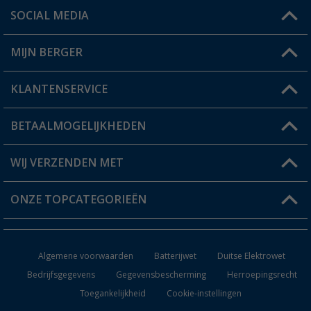
SOCIAL MEDIA
Een vraag?
MIJN BERGER
Winkel vinden
KLANTENSERVICE
Mijn account
Status bestelling
BETAALMOGELIJKHEDEN
FAQ & Contact
Berger voordeelkaart
Verzendinformatie
WIJ VERZENDEN MET
Verlanglijstje
Retourneren
ONZE TOPCATEGORIEËN
Catalogus
Camper en caravan accessoires
Dealer worden
Algemene voorwaarden
Batterijwet
Duitse Elektrowet
Keukenaccessoires
Bedrijfsgegevens
Gegevensbescherming
Herroepingsrecht
Toegankelijkheid
Cookie-instellingen
Campingmeubilair