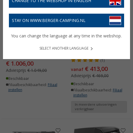
CHANGE TO THE WEBSHOP IN ENGLISH
STAY ON WWW.BERGER-CAMPING.NL
You can change the language at any time in the webshop.
Enduro EM203
Enduro LiFePO4
manoeuvreerhulp
lithiumbatterij 12V met
SELECT ANOTHER LANGUAGE
Bluetooth
(32)
(1)
€ 1.006,00
€ 413,00
vanaf
Adviesprijs
€ 1.049,00
Adviesprijs
€ 469,00
Beschikbaar
Beschikbaar
Filiaalbeschikbaarheid:
Filiaal
instellen
Filiaalbeschikbaarheid:
Filiaal
instellen
In meerdere uitvoeringen
verkrijgbaar