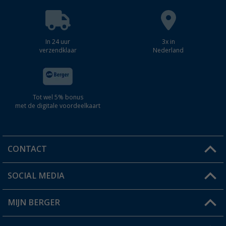
In 24 uur
3x in
verzendklaar
Nederland
Tot wel 5% bonus
met de digitale voordeelkaart
CONTACT
SOCIAL MEDIA
Een vraag?
MIJN BERGER
Winkel vinden