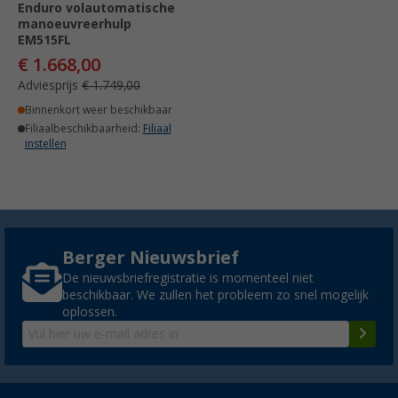
Enduro volautomatische
manoeuvreerhulp
EM515FL
€ 1.668,00
Adviesprijs
€ 1.749,00
Binnenkort weer beschikbaar
Filiaalbeschikbaarheid:
Filiaal
instellen
Berger Nieuwsbrief
De nieuwsbriefregistratie is momenteel niet
beschikbaar. We zullen het probleem zo snel mogelijk
oplossen.