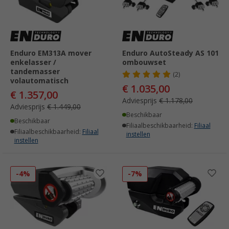
Enduro EM313A mover
Enduro AutoSteady AS 101
enkelasser /
ombouwset
tandemasser
(2)
volautomatisch
€ 1.035,00
€ 1.357,00
Adviesprijs
€ 1.178,00
Adviesprijs
€ 1.449,00
Beschikbaar
Beschikbaar
Filiaalbeschikbaarheid:
Filiaal
Filiaalbeschikbaarheid:
Filiaal
instellen
instellen
-4%
-7%