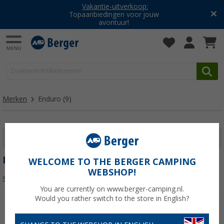
Vakantie-uitverkoop:
Topaanbiedingen voor jouw
avontuur!
Merken
Enduro
(9)
FILTER WEERGEVEN
ENDURO
WELCOME TO THE BERGER CAMPING
WEBSHOP!
Sorteren:
You are currently on www.berger-camping.nl.
Would you rather switch to the store in English?
-4%
-11%