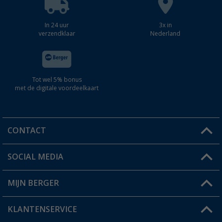
In 24 uur
3x in
verzendklaar
Nederland
Tot wel 5% bonus
met de digitale voordeelkaart
CONTACT
SOCIAL MEDIA
Een vraag?
MIJN BERGER
Winkel vinden
KLANTENSERVICE
Mijn account