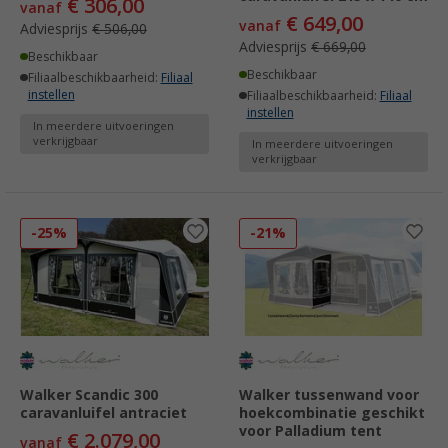
€ 306,00
vanaf
€ 649,00
vanaf
Adviesprijs
€ 506,00
Adviesprijs
€ 669,00
Beschikbaar
Beschikbaar
Filiaalbeschikbaarheid:
Filiaal
instellen
Filiaalbeschikbaarheid:
Filiaal
instellen
In meerdere uitvoeringen
verkrijgbaar
In meerdere uitvoeringen
verkrijgbaar
-25%
-21%
Walker Scandic 300
Walker tussenwand voor
caravanluifel antraciet
hoekcombinatie geschikt
voor Palladium tent
€ 2.079,00
vanaf