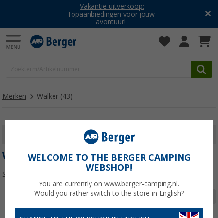
Vakantie-uitverkoop:
Topaanbiedingen voor jouw
avontuur!
Merken
Walker
(43)
FILTER WEERGEVEN
WALKER
WELCOME TO THE BERGER CAMPING
WEBSHOP!
Sorteren:
You are currently on www.berger-camping.nl.
Would you rather switch to the store in English?
Pagina 1 van 2