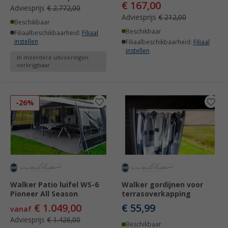
€ 167,00
Adviesprijs
€ 2.772,00
Adviesprijs
€ 212,00
Beschikbaar
Beschikbaar
Filiaalbeschikbaarheid:
Filiaal
instellen
Filiaalbeschikbaarheid:
Filiaal
instellen
In meerdere uitvoeringen
verkrijgbaar
-26%
Walker Patio luifel WS-6
Walker gordijnen voor
Pioneer All Season
terrasoverkapping
€ 1.049,00
€ 55,99
vanaf
Adviesprijs
€ 1.426,00
Beschikbaar