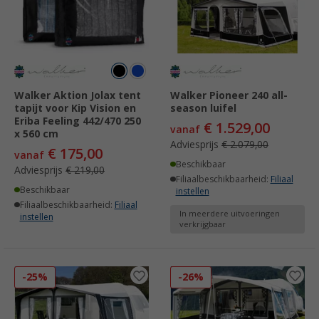
Walker Aktion Jolax tent
Walker Pioneer 240 all-
tapijt voor Kip Vision en
season luifel
Eriba Feeling 442/470 250
€ 1.529,00
vanaf
x 560 cm
Adviesprijs
€ 2.079,00
€ 175,00
vanaf
Beschikbaar
Adviesprijs
€ 219,00
Filiaalbeschikbaarheid:
Filiaal
Beschikbaar
instellen
Filiaalbeschikbaarheid:
Filiaal
In meerdere uitvoeringen
instellen
verkrijgbaar
-25%
-26%