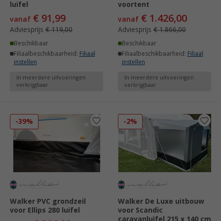
luifel
voortent
€ 91,99
€ 1.426,00
vanaf
vanaf
Adviesprijs
€ 119,00
Adviesprijs
€ 1.866,00
Beschikbaar
Beschikbaar
Filiaalbeschikbaarheid:
Filiaal
Filiaalbeschikbaarheid:
Filiaal
instellen
instellen
In meerdere uitvoeringen
In meerdere uitvoeringen
verkrijgbaar
verkrijgbaar
-39%
-2%
Walker PVC grondzeil
Walker De Luxe uitbouw
voor Ellips 280 luifel
voor Scandic
caravanluifel 215 x 140 cm