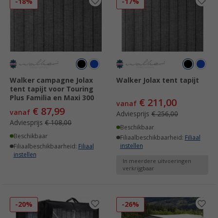
-18%
-17%
Walker campagne Jolax
Walker Jolax tent tapijt
tent tapijt voor Touring
Plus Familia en Maxi 300
€ 211,00
vanaf
€ 87,99
vanaf
Adviesprijs
€ 256,00
Adviesprijs
€ 108,00
Beschikbaar
Beschikbaar
Filiaalbeschikbaarheid:
Filiaal
instellen
Filiaalbeschikbaarheid:
Filiaal
instellen
In meerdere uitvoeringen
verkrijgbaar
-20%
-26%