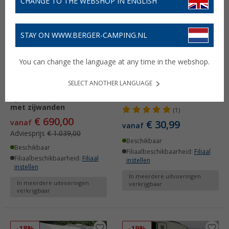
CHANGE TO THE WEBSHOP IN ENGLISH
-33%
STAY ON WWW.BERGER-CAMPING.NL
You can change the language at any time in the webshop.
SELECT ANOTHER LANGUAGE
Walker ACTIVE Air
Walker Easy Lock
opblaasbare caravanluifel
stormbanden set
met zijwanden
(1)
€ 690,00
vanaf
€ 30,99
vanaf
Adviesprijs
€ 1.039,00
Beschikbaar
Beschikbaar
Filiaalbeschikbaarheid:
Filiaal
Filiaalbeschikbaarheid:
Filiaal
instellen
instellen
In meerdere uitvoeringen
In meerdere uitvoeringen
verkrijgbaar
verkrijgbaar
-18%
-19%