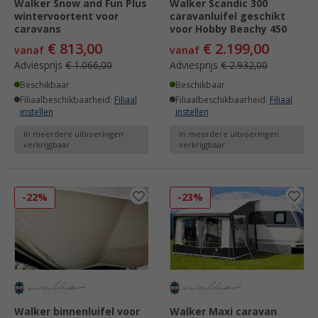
Walker Snow and Fun Plus
Walker Scandic 300
wintervoortent voor
caravanluifel geschikt
caravans
voor Hobby Beachy 450
€ 813,00
€ 2.199,00
vanaf
vanaf
Adviesprijs
€ 1.066,00
Adviesprijs
€ 2.932,00
Beschikbaar
Beschikbaar
Filiaalbeschikbaarheid:
Filiaal
Filiaalbeschikbaarheid:
Filiaal
instellen
instellen
In meerdere uitvoeringen
In meerdere uitvoeringen
verkrijgbaar
verkrijgbaar
-22%
-23%
Walker binnenluifel voor
Walker Maxi caravan