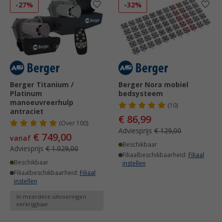
-27%
-32%
Berger Titanium /
Berger Nora mobiel
Platinum
bedsysteem
manoeuvreerhulp
(10)
antraciet
€ 86,99
(
Over
100)
Adviesprijs
€ 129,00
€ 749,00
vanaf
Beschikbaar
Adviesprijs
€ 1.029,00
Filiaalbeschikbaarheid:
Filiaal
Beschikbaar
instellen
Filiaalbeschikbaarheid:
Filiaal
instellen
In meerdere uitvoeringen
verkrijgbaar