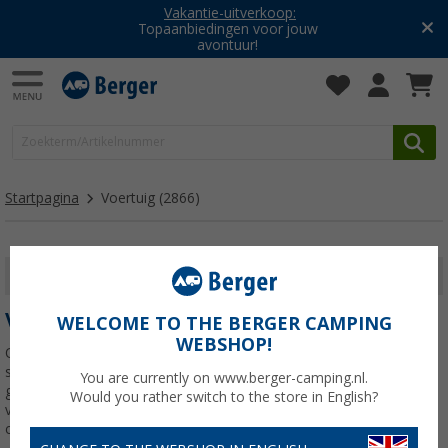
Vakantie-uitverkoop:
Topaanbiedingen voor jouw
avontuur!
Startpagina
Voertuig
(2866)
FILTER WEERGEVEN
VOERTUIG
WELCOME TO THE BERGER CAMPING
WEBSHOP!
Om ervoor te zorgen dat uw volgende kampeervakantie een
succes wordt, moet u uw voertuig controleren voordat u op weg
You are currently on www.berger-camping.nl.
gaat: Heb je genoeg watertanks aan boord? Doet de oude
Would you rather switch to the store in English?
verwarming het nog? Heeft u nog een extra fietsenrek nodig? In
onze
Lees meer over
Voertuig
>>>