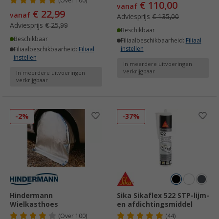
(
Over
100)
€ 110,00
vanaf
€ 22,99
vanaf
Adviesprijs
€ 135,00
Adviesprijs
€ 25,99
Beschikbaar
Beschikbaar
Filiaalbeschikbaarheid:
Filiaal
instellen
Filiaalbeschikbaarheid:
Filiaal
instellen
In meerdere uitvoeringen
verkrijgbaar
In meerdere uitvoeringen
verkrijgbaar
-2%
-37%
Hindermann
Sika Sikaflex 522 STP-lijm-
Wielkasthoes
en afdichtingsmiddel
(
Over
100)
(44)