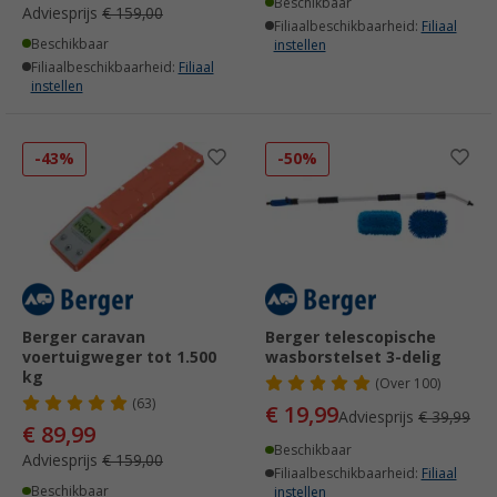
Beschikbaar
Adviesprijs
€ 159,00
Filiaalbeschikbaarheid:
Filiaal
Beschikbaar
instellen
Filiaalbeschikbaarheid:
Filiaal
instellen
-43%
-50%
Berger caravan
Berger telescopische
voertuigweger tot 1.500
wasborstelset 3-delig
kg
(
Over
100)
(63)
€ 19,99
Adviesprijs
€ 39,99
€ 89,99
Beschikbaar
Adviesprijs
€ 159,00
Filiaalbeschikbaarheid:
Filiaal
Beschikbaar
instellen