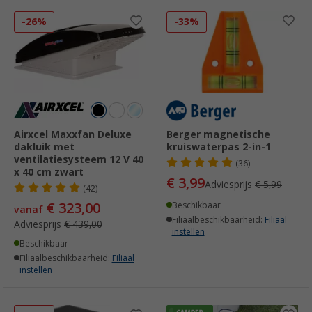
-26%
-33%
Airxcel Maxxfan Deluxe
Berger magnetische
dakluik met
kruiswaterpas 2-in-1
ventilatiesysteem 12 V 40
(36)
x 40 cm zwart
€ 3,99
Adviesprijs
€ 5,99
(42)
€ 323,00
Beschikbaar
vanaf
Filiaalbeschikbaarheid:
Filiaal
Adviesprijs
€ 439,00
instellen
Beschikbaar
Filiaalbeschikbaarheid:
Filiaal
instellen