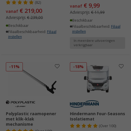
(82)
€ 9,99
vanaf
€ 219,00
vanaf
Adviesprijs
€ 11,99
Adviesprijs
€ 239,00
Beschikbaar
Beschikbaar
Filiaalbeschikbaarheid:
Filiaal
instellen
Filiaalbeschikbaarheid:
Filiaal
instellen
In meerdere uitvoeringen
verkrijgbaar
-11%
-18%
Polyplastic raamopener
Hindermann Four-Seasons
met klik-klak
Isolatiemat
mechanisme
(
Over
100)