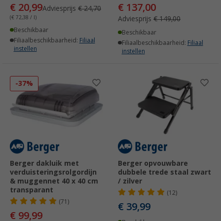
€ 20,99
€ 137,00
Adviesprijs
€ 24,70
(€ 72,38 / l)
Adviesprijs
€ 149,00
Beschikbaar
Beschikbaar
Filiaalbeschikbaarheid:
Filiaal
Filiaalbeschikbaarheid:
Filiaal
instellen
instellen
-37%
Berger dakluik met
Berger opvouwbare
verduisteringsrolgordijn
dubbele trede staal zwart
& muggennet 40 x 40 cm
/ zilver
transparant
(12)
(71)
€ 39,99
€ 99,99