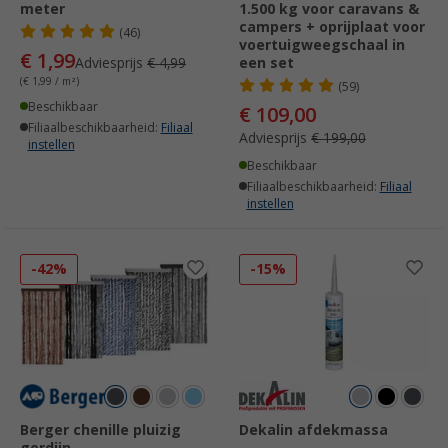
meter
1.500 kg voor caravans &
campers + oprijplaat voor
(46)
voertuigweegschaal in
€ 1,99
Adviesprijs
€ 4,99
een set
(€ 1,99 / m²)
(59)
Beschikbaar
€ 109,00
Filiaalbeschikbaarheid:
Filiaal
Adviesprijs
€ 199,00
instellen
Beschikbaar
Filiaalbeschikbaarheid:
Filiaal
instellen
-42%
-15%
Berger chenille pluizig
Dekalin afdekmassa