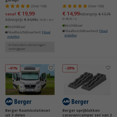
gordijn
(
Over
100)
(
Over
100)
€ 19,99
€ 14,99
vanaf
Adviesprijs
€ 17,75
Adviesprijs
€ 34,99
(€ 48,35 / l)
(€ 19,30 / m²)
Beschikbaar
Beschikbaar
Filiaalbeschikbaarheid:
Filiaal
Filiaalbeschikbaarheid:
Filiaal
instellen
instellen
In meerdere uitvoeringen
verkrijgbaar
-41%
-28%
Berger Raamisolatieset
Berger oprijblokken
uit 3 delen
caravan/camper set van 2