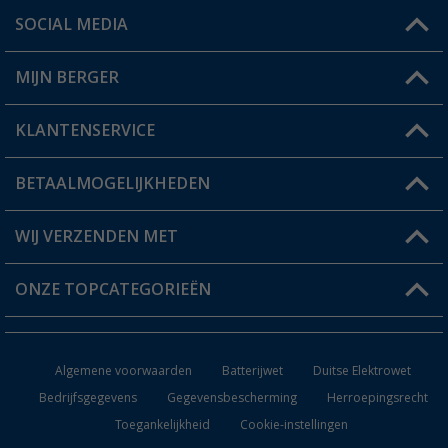
SOCIAL MEDIA
Een vraag?
MIJN BERGER
Winkel vinden
KLANTENSERVICE
Mijn account
Status bestelling
BETAALMOGELIJKHEDEN
FAQ & Contact
Berger voordeelkaart
Verzendinformatie
WIJ VERZENDEN MET
Verlanglijstje
Retourneren
ONZE TOPCATEGORIEËN
Catalogus
Camper en caravan accessoires
Dealer worden
Algemene voorwaarden
Batterijwet
Duitse Elektrowet
Keukenaccessoires
Bedrijfsgegevens
Gegevensbescherming
Herroepingsrecht
Toegankelijkheid
Cookie-instellingen
Campingmeubilair