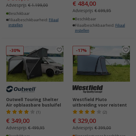
€ 484,00
Adviesprijs
€ 1.199,00
Adviesprijs
€ 699,95
Beschikbaar
Beschikbaar
Filiaalbeschikbaarheid:
Filiaal
instellen
Filiaalbeschikbaarheid:
Filiaal
instellen
-30%
-17%
Outwell Touring Shelter
Westfield Pluto
Air opblaasbare busluifel
uitbreiding voor reistent
(1)
(2)
€ 349,00
€ 329,00
Adviesprijs
€ 499,95
Adviesprijs
€ 399,00