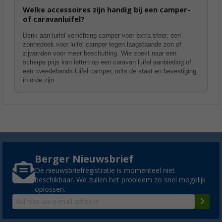
Welke accessoires zijn handig bij een camper-
of caravanluifel?
Denk aan luifel verlichting camper voor extra sfeer, een
zonnedoek voor luifel camper tegen laagstaande zon of
zijwanden voor meer beschutting. Wie zoekt naar een
scherpe prijs kan letten op een caravan luifel aanbieding of
een tweedehands luifel camper, mits de staat en bevestiging
in orde zijn.
Berger Nieuwsbrief
De nieuwsbriefregistratie is momenteel niet
beschikbaar. We zullen het probleem zo snel mogelijk
oplossen.