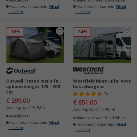
Beschikbaar
Binnenkort weer beschikbaar
Filiaalbeschikbaarheid:
Filiaal
Filiaalbeschikbaarheid:
Filiaal
instellen
instellen
-36%
-34%
Outwell Fresno busluifel,
Westfield Mars luifel voor
opbouwhoogte 175 - 200
bestelwagens
cm
(5)
€ 299,00
€ 851,00
Adviesprijs
€ 469,95
Adviesprijs
€ 1.299,00
Beschikbaar
Binnenkort weer beschikbaar
Filiaalbeschikbaarheid:
Filiaal
Filiaalbeschikbaarheid:
Filiaal
instellen
instellen