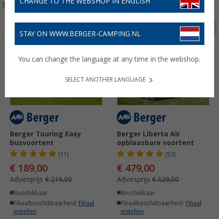
CHANGE TO THE WEBSHOP IN ENGLISH
Sorteren:
Pagina 1 van 4
STAY ON WWW.BERGER-CAMPING.NL
-13%
-23%
You can change the language at any time in the webshop.
SELECT ANOTHER LANGUAGE
Berger Touring Easy
Berger Liberta Air
busvoortent
opblaasbare voortent
(11)
(53)
€ 189,00
€ 479,00
Adviesprijs
€ 219,00
Adviesprijs
€ 629,00
Beschikbaar
Beschikbaar
Filiaalbeschikbaarheid:
Filiaal
Filiaalbeschikbaarheid:
Filiaal
instellen
instellen