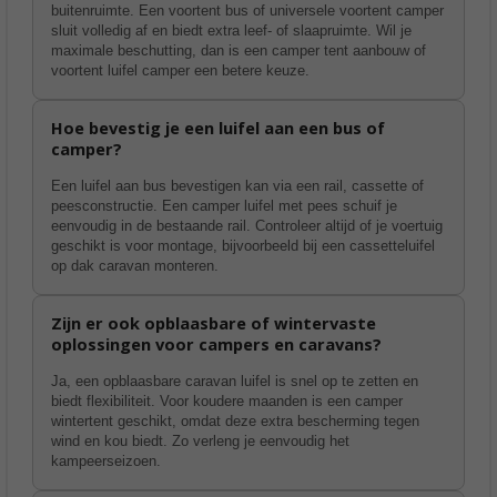
buitenruimte. Een voortent bus of universele voortent camper
sluit volledig af en biedt extra leef- of slaapruimte. Wil je
maximale beschutting, dan is een camper tent aanbouw of
voortent luifel camper een betere keuze.
Hoe bevestig je een luifel aan een bus of
camper?
Een luifel aan bus bevestigen kan via een rail, cassette of
peesconstructie. Een camper luifel met pees schuif je
eenvoudig in de bestaande rail. Controleer altijd of je voertuig
geschikt is voor montage, bijvoorbeeld bij een cassetteluifel
op dak caravan monteren.
Zijn er ook opblaasbare of wintervaste
oplossingen voor campers en caravans?
Ja, een opblaasbare caravan luifel is snel op te zetten en
biedt flexibiliteit. Voor koudere maanden is een camper
wintertent geschikt, omdat deze extra bescherming tegen
wind en kou biedt. Zo verleng je eenvoudig het
kampeerseizoen.