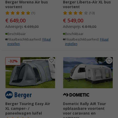
Berger Morena Air bus
Berger Liberta-Air XL bus
voortent
voortent
(1)
(13)
€ 649,00
€ 549,00
Adviesprijs
€ 699,00
Adviesprijs
€ 849,00
Beschikbaar
Beschikbaar
Filiaalbeschikbaarheid:
Filiaal
Filiaalbeschikbaarheid:
Filiaal
instellen
instellen
-32%
Berger Touring Easy Air
Dometic Rally AIR Tour
XL camper- /
opblaasbare voortent
paneelwagen luifel
voor caravans en
campers