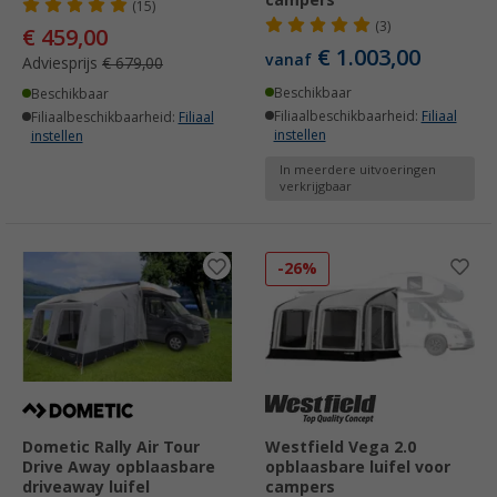
(15)
(3)
€ 459,00
€ 1.003,00
vanaf
Adviesprijs
€ 679,00
Beschikbaar
Beschikbaar
Filiaalbeschikbaarheid:
Filiaal
Filiaalbeschikbaarheid:
Filiaal
instellen
instellen
In meerdere uitvoeringen
verkrijgbaar
-26%
Dometic Rally Air Tour
Westfield Vega 2.0
Drive Away opblaasbare
opblaasbare luifel voor
driveaway luifel
campers