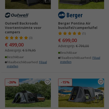
Outwell Backroads
Berger Pontina Air
Voortentruimte voor
busluifel/camperluifel
campers
(1)
(3)
€ 699,00
€ 499,00
Adviesprijs
€ 799,00
Adviesprijs
€ 579,95
Beschikbaar
Beschikbaar
Filiaalbeschikbaarheid:
Filiaal
instellen
Filiaalbeschikbaarheid:
Filiaal
instellen
-26%
-15%