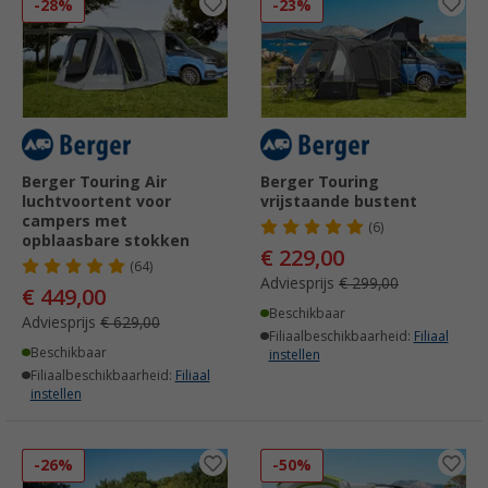
-28%
-23%
Berger Touring Air
Berger Touring
luchtvoortent voor
vrijstaande bustent
campers met
(6)
opblaasbare stokken
€ 229,00
(64)
Adviesprijs
€ 299,00
€ 449,00
Beschikbaar
Adviesprijs
€ 629,00
Filiaalbeschikbaarheid:
Filiaal
Beschikbaar
instellen
Filiaalbeschikbaarheid:
Filiaal
instellen
-26%
-50%