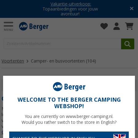
Vakantie-uitverkoop:
Topaanbiedingen voor jouw
avontuur!
Voortenten
Camper- en busvoortenten
(104)
FILTER WEERGEVEN
CAMPER- EN BUSVOORTENTEN
WELCOME TO THE BERGER CAMPING
WEBSHOP!
Met een busluifel of camperluifel creëert u in enkele minuten extra
leefruimte naast uw voertuig, ideaal voor korte trips én langere
You are currently on www.berger-camping.nl.
vakanties. Of u nu kiest voor een compacte luifel of een ruime
Would you rather switch to the store in English?
voortent, u profiteert van snelle montage,
Lees meer over
Camper- en busvoortenten
>>>