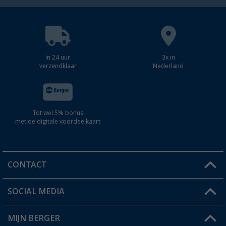
In 24 uur
3x in
verzendklaar
Nederland
Tot wel 5% bonus
met de digitale voordeelkaart
CONTACT
SOCIAL MEDIA
Een vraag?
MIJN BERGER
Winkel vinden