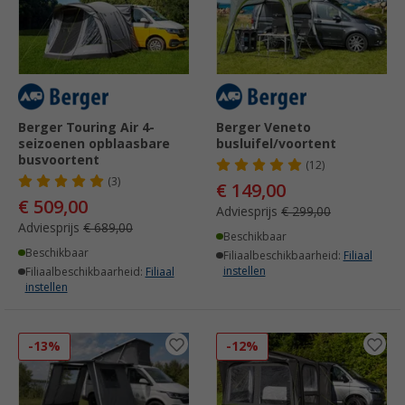
Berger Touring Air 4-
Berger Veneto
seizoenen opblaasbare
busluifel/voortent
busvoortent
(12)
(3)
€ 149,00
€ 509,00
Adviesprijs
€ 299,00
Adviesprijs
€ 689,00
Beschikbaar
Beschikbaar
Filiaalbeschikbaarheid:
Filiaal
instellen
Filiaalbeschikbaarheid:
Filiaal
instellen
-13%
-12%