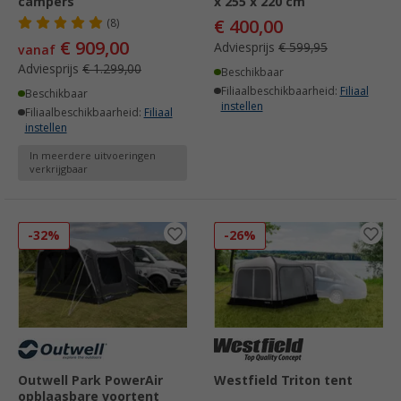
campers
x 255 x 220 cm
€ 400,00
(8)
€ 909,00
Adviesprijs
€ 599,95
vanaf
Adviesprijs
€ 1.299,00
Beschikbaar
Filiaalbeschikbaarheid:
Filiaal
Beschikbaar
instellen
Filiaalbeschikbaarheid:
Filiaal
instellen
In meerdere uitvoeringen
verkrijgbaar
-32%
-26%
Outwell Park PowerAir
Westfield Triton tent
opblaasbare voortent