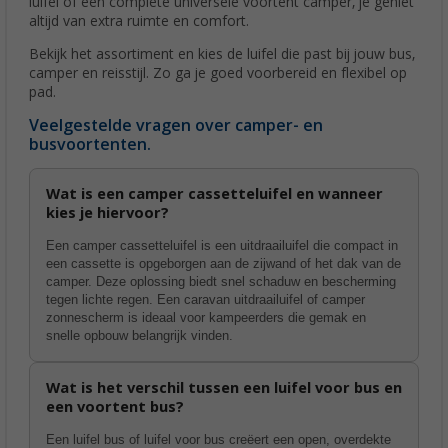
luifel of een complete universele voortent camper, je geniet
altijd van extra ruimte en comfort.
Bekijk het assortiment en kies de luifel die past bij jouw bus,
camper en reisstijl. Zo ga je goed voorbereid en flexibel op
pad.
Veelgestelde vragen over camper- en
busvoortenten.
Wat is een camper cassetteluifel en wanneer
kies je hiervoor?
Een camper cassetteluifel is een uitdraailuifel die compact in
een cassette is opgeborgen aan de zijwand of het dak van de
camper. Deze oplossing biedt snel schaduw en bescherming
tegen lichte regen. Een caravan uitdraailuifel of camper
zonnescherm is ideaal voor kampeerders die gemak en
snelle opbouw belangrijk vinden.
Wat is het verschil tussen een luifel voor bus en
een voortent bus?
Een luifel bus of luifel voor bus creëert een open, overdekte