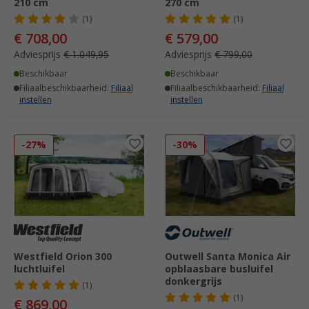
210 cm
270 cm
(1)
(1)
€ 708,00
€ 579,00
Adviesprijs
€ 1.049,95
Adviesprijs
€ 799,00
Beschikbaar
Beschikbaar
Filiaalbeschikbaarheid:
Filiaal
Filiaalbeschikbaarheid:
Filiaal
instellen
instellen
-27%
-30%
Westfield Orion 300
Outwell Santa Monica Air
luchtluifel
opblaasbare busluifel
donkergrijs
(1)
(1)
€ 869,00