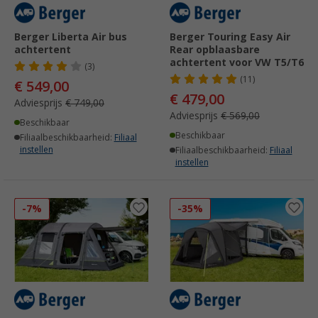
Berger Liberta Air bus
Berger Touring Easy Air
achtertent
Rear opblaasbare
achtertent voor VW T5/T6
(3)
(11)
€ 549,00
€ 479,00
Adviesprijs
€ 749,00
Adviesprijs
€ 569,00
Beschikbaar
Beschikbaar
Filiaalbeschikbaarheid:
Filiaal
instellen
Filiaalbeschikbaarheid:
Filiaal
instellen
-7%
-35%