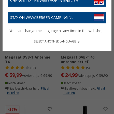
CHANGE TO THE WEBSHOP IN ENGLISH
-14%
-37%
STAY ON WWW.BERGER-CAMPING.NL
You can change the language at any time in the webshop.
SELECT ANOTHER LANGUAGE
Megasat DVB-T Antenne
Megasat DVB-T 40
T4
antenne actief
(17)
(5)
€ 59,99
€ 24,99
Adviesprijs
€ 69,90
Adviesprijs
€ 39,90
Beschikbaar
Beschikbaar
Filiaalbeschikbaarheid:
Filiaal
Filiaalbeschikbaarheid:
Filiaal
instellen
instellen
-37%