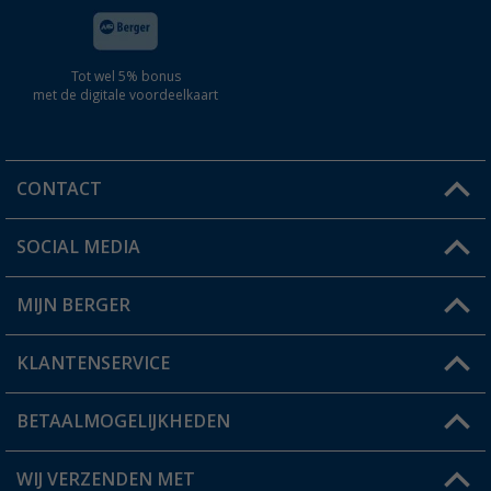
Tot wel 5% bonus
met de digitale voordeelkaart
CONTACT
SOCIAL MEDIA
Een vraag?
MIJN BERGER
Winkel vinden
KLANTENSERVICE
Mijn account
Status bestelling
BETAALMOGELIJKHEDEN
FAQ & Contact
Berger voordeelkaart
Verzendinformatie
WIJ VERZENDEN MET