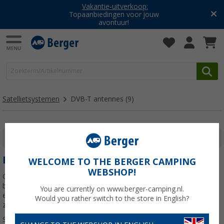
Vakantie-uitverkoop:
Topaanbiedingen voor jouw
avontuur!
Satellietsystemen
DVB-T antennes
(9)
FILTER WEERGEVEN
DVB-T ANTENNES
WELCOME TO THE BERGER CAMPING
WEBSHOP!
Ontdek DVB-antennes voor campers en caravans en geniet van
betrouwbare digitale tv-ontvangst op de camping. Compact,
You are currently on www.berger-camping.nl.
eenvoudig te installeren en ideaal voor televisie kijken onderweg
Would you rather switch to the store in English?
zonder satellietschotel.
Lees meer over
DVB-T antennes
>>>
Sorteren: