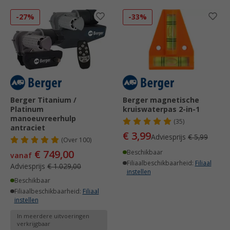
-27%
-33%
Berger Titanium /
Berger magnetische
Platinum
kruiswaterpas 2-in-1
manoeuvreerhulp
(35)
antraciet
€ 3,99
Adviesprijs
€ 5,99
(
Over
100)
€ 749,00
Beschikbaar
vanaf
Filiaalbeschikbaarheid:
Filiaal
Adviesprijs
€ 1.029,00
instellen
Beschikbaar
Filiaalbeschikbaarheid:
Filiaal
instellen
In meerdere uitvoeringen
verkrijgbaar