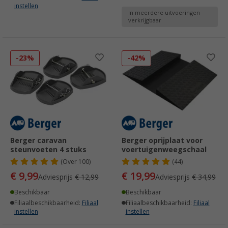
instellen
In meerdere uitvoeringen
verkrijgbaar
-23%
-42%
Berger caravan
Berger oprijplaat voor
steunvoeten 4 stuks
voertuigenweegschaal
(
Over
100)
(44)
€ 9,99
€ 19,99
Adviesprijs
€ 12,99
Adviesprijs
€ 34,99
Beschikbaar
Beschikbaar
Filiaalbeschikbaarheid:
Filiaal
Filiaalbeschikbaarheid:
Filiaal
instellen
instellen