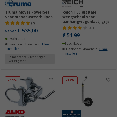
Truma Mover PowerSet
Reich TLC digitale
voor manoeuvreerhulpen
weegschaal voor
aanhangwagenlast, grijs
(2)
(37)
€ 535,00
vanaf
€ 51,99
Beschikbaar
Beschikbaar
Filiaalbeschikbaarheid:
Filiaal
instellen
Filiaalbeschikbaarheid:
Filiaal
instellen
In meerdere uitvoeringen
verkrijgbaar
-11%
-37%