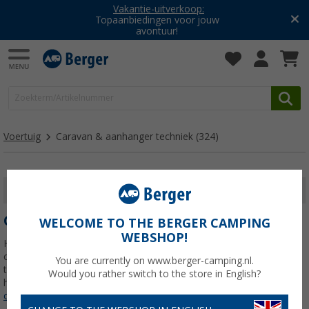
Vakantie-uitverkoop:
Topaanbiedingen voor jouw
avontuur!
Voertuig
Caravan & aanhanger techniek
(324)
FILTER WEERGEVEN
CARAVAN & AANHANGER TECHNIEK
WELCOME TO THE BERGER CAMPING
WEBSHOP!
Hier vind je een grote selectie betrouwbare accessoires voor je
caravan - van jockeywielen en manoeuvreerhulpen tot
You are currently on www.berger-camping.nl.
transportboxen en disselaccessoires. Ontdek alles wat je nodig
Would you rather switch to the store in English?
hebt voor meer comfort, veiligheid en functionaliteit
Lees meer
over
Caravan & aanhanger techniek
>>>