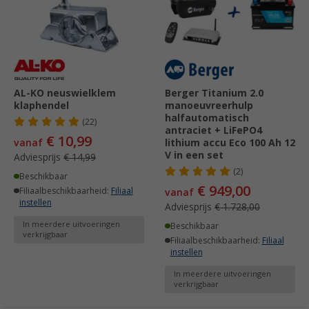
AL-KO neuswielklem
Berger Titanium 2.0
klaphendel
manoeuvreerhulp
halfautomatisch
(22)
antraciet + LiFePO4
€ 10,99
vanaf
lithium accu Eco 100 Ah 12
V in een set
Adviesprijs
€ 14,99
(2)
Beschikbaar
€ 949,00
Filiaalbeschikbaarheid:
Filiaal
vanaf
instellen
Adviesprijs
€ 1.728,00
In meerdere uitvoeringen
Beschikbaar
verkrijgbaar
Filiaalbeschikbaarheid:
Filiaal
instellen
In meerdere uitvoeringen
verkrijgbaar