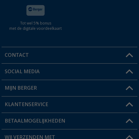
Tot wel 5% bonus
met de digitale voordeelkaart
CONTACT
SOCIAL MEDIA
Een vraag?
MIJN BERGER
Winkel vinden
KLANTENSERVICE
Mijn account
Status bestelling
BETAALMOGELIJKHEDEN
FAQ & Contact
Berger voordeelkaart
Verzendinformatie
WIJ VERZENDEN MET