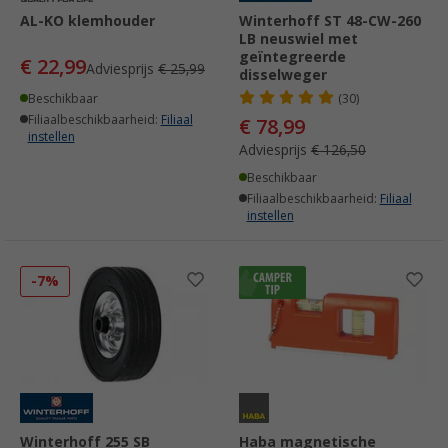
AL-KO klemhouder
Winterhoff ST 48-CW-260
LB neuswiel met
geïntegreerde
€ 22,99
Adviesprijs
€ 25,99
disselweger
Beschikbaar
(30)
Filiaalbeschikbaarheid:
Filiaal
€ 78,99
instellen
Adviesprijs
€ 126,50
Beschikbaar
Filiaalbeschikbaarheid:
Filiaal
instellen
-7%
Winterhoff 255 SB
Haba magnetische