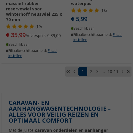
massief rubber
waterpas
reservewiel voor
(18)
Winterhoff neuswiel 225 x
€ 5,99
70 mm
(19)
Beschikbaar
€ 35,99
Filiaalbeschikbaarheid:
Filiaal
Adviesprijs
€ 39,00
instellen
Beschikbaar
Filiaalbeschikbaarheid:
Filiaal
instellen
1
2
3
...
10
11
CARAVAN- EN
AANHANGWAGENTECHNOLOGIE –
ALLES VOOR VEILIG REIZEN EN
OPTIMAAL COMFORT
Met de juiste
caravan onderdelen
en
aanhanger