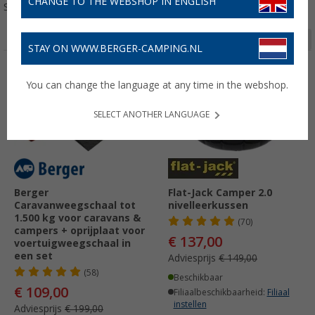
CHANGE TO THE WEBSHOP IN ENGLISH
Sorteren:
Pagina 1 van 11
STAY ON WWW.BERGER-CAMPING.NL
-45%
-8%
You can change the language at any time in the webshop.
SELECT ANOTHER LANGUAGE
Berger
Flat-Jack Camper 2.0
Caravanweegschaal tot
nivelleerkussen
1.500 kg voor caravans &
(70)
campers + oprijplaat voor
€ 137,00
voertuigweegschaal in
een set
Adviesprijs
€ 149,00
(58)
Beschikbaar
€ 109,00
Filiaalbeschikbaarheid:
Filiaal
instellen
Adviesprijs
€ 199,00