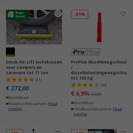
-51%
Emuk Air-Lift luchtkussen
ProPlus disselweegschaal
voor campers en
/
caravans tot 11 ton
disselbelastingweegschaal
tot 100 kg
(51)
(49)
€ 272,00
€ 6,99
€ 14,50
Beschikbaar
Beschikbaar
Filiaalbeschikbaarheid:
Filiaal
instellen
Filiaalbeschikbaarheid:
Filiaal
instellen