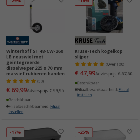
-29%
-16%
Winterhoff ST 48-CW-260
Kruse-Tech kogelkop
LB neuswiel met
slijper
geïntegreerde
(
Over
100)
disselweger 225 x 70 mm
€ 47,99
massief rubberen banden
Adviesprijs
€ 57,50
(50)
Beschikbaar
€ 69,99
Filiaalbeschikbaarheid:
Filiaal
Adviesprijs
€ 99,95
instellen
Beschikbaar
Filiaalbeschikbaarheid:
Filiaal
instellen
-17%
-25%