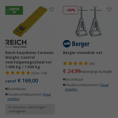
-44%
Reich Easydriver Caravan-
Berger steunbok set
Weight-Control
voertuigweegschaal tot
(45)
1.000 kg / 1.500 kg
€ 24,99
Adviesprijs
€ 44,99
(
Over
100)
€ 169,00
Beschikbaar
vanaf
Filiaalbeschikbaarheid:
Filiaal
Beschikbaar
instellen
Filiaalbeschikbaarheid:
Filiaal
instellen
In meerdere uitvoeringen
verkrijgbaar