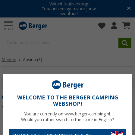
Vakantie-uitverkoop:
Topaanbiedingen voor jouw
avontuur!
Merken
Absina
(8)
FILTER WEERGEVEN
ABSINA
WELCOME TO THE BERGER CAMPING
WEBSHOP!
Sorteren:
You are currently on www.berger-camping.nl.
Would you rather switch to the store in English?
-92%