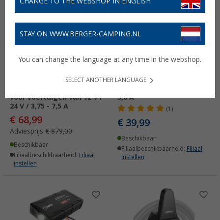
CHANGE TO THE WEBSHOP IN ENGLISH
STAY ON WWW.BERGER-CAMPING.NL
You can change the language at any time in the webshop.
Absina volautomatische
Absina volautomatische
10-traps lader A7500 met
8-traps lader A3800 voor
SELECT ANOTHER LANGUAGE
instelbare laadstroom
voertuigen van 6 V / 12 V /
voor voertuigen van 12 V /
3,8 A
24 V / 3,75 - 7,5 A
(1)
€ 68,99
€ 39,99
Adviesprijs
€ 879,00
Beschikbaar
Beschikbaar
Filiaalbeschikbaarheid:
Filiaal
Filiaalbeschikbaarheid:
Filiaal
instellen
instellen