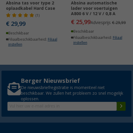
Absina tas voor type 2
Absina automatische
oplaadkabel Hard Case
lader voor voertuigen
A800 6 V / 12 V / 0,8 A
(1)
€ 25,99
€ 29,99
Adviesprijs
€ 29,99
Beschikbaar
Beschikbaar
Filiaalbeschikbaarheid:
Filiaal
Filiaalbeschikbaarheid:
Filiaal
instellen
instellen
Berger Nieuwsbrief
De nieuwsbriefregistratie is momenteel niet
beschikbaar. We zullen het probleem zo snel mogelijk
oplossen.