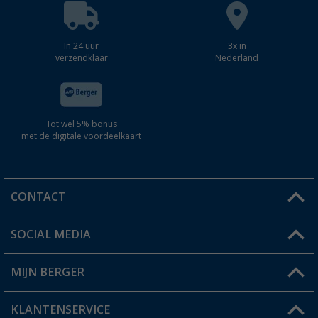
In 24 uur
3x in
verzendklaar
Nederland
Tot wel 5% bonus
met de digitale voordeelkaart
CONTACT
SOCIAL MEDIA
Een vraag?
MIJN BERGER
Winkel vinden
KLANTENSERVICE
Mijn account