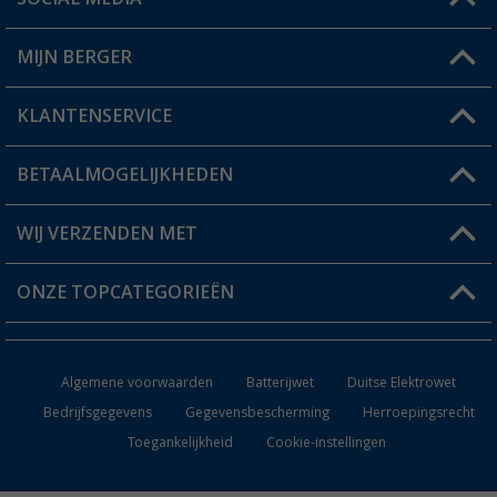
Een vraag?
MIJN BERGER
Winkel vinden
KLANTENSERVICE
Mijn account
Status bestelling
BETAALMOGELIJKHEDEN
FAQ & Contact
Berger voordeelkaart
Verzendinformatie
WIJ VERZENDEN MET
Verlanglijstje
Retourneren
ONZE TOPCATEGORIEËN
Catalogus
Camper en caravan accessoires
Dealer worden
Algemene voorwaarden
Batterijwet
Duitse Elektrowet
Keukenaccessoires
Bedrijfsgegevens
Gegevensbescherming
Herroepingsrecht
Toegankelijkheid
Cookie-instellingen
Campingmeubilair
Campingtoiletten