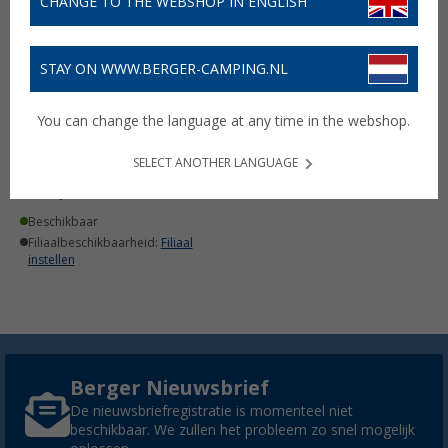
CHANGE TO THE WEBSHOP IN ENGLISH
STAY ON WWW.BERGER-CAMPING.NL
You can change the language at any time in the webshop.
Nebo LED Lantaarn
GALILEO
SELECT ANOTHER LANGUAGE
€ 54,99
Beschikbaar
Filiaalbeschikbaarheid:
Filiaal
instellen
Berger Nieuwsbrief
De nieuwsbriefregistratie is momenteel niet
beschikbaar. We zullen het probleem zo snel mogelijk