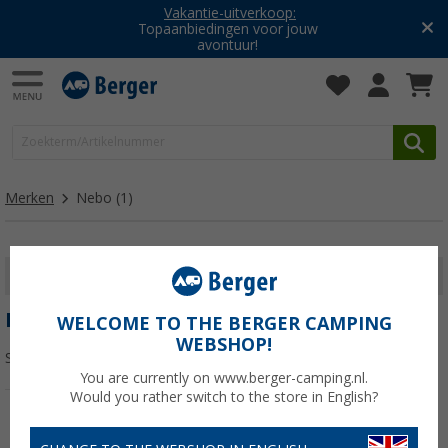
Vakantie-uitverkoop:
Topaanbiedingen voor jouw
avontuur!
Merken
Nebo
(1)
FILTER WEERGEVEN
NEBO
WELCOME TO THE BERGER CAMPING
WEBSHOP!
Sorteren:
You are currently on www.berger-camping.nl.
Would you rather switch to the store in English?