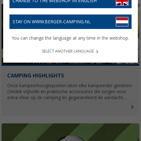
CHANGE TO THE WEBSHOP IN ENGLISH
STAY ON WWW.BERGER-CAMPING.NL
You can change the language at any time in the webshop.
SELECT ANOTHER LANGUAGE
CAMPING HIGHLIGHTS
Onze kampeerhoogtepunten laten elke kampeerder genieten.
Ontdek stijlvolle en praktische accessoires die zorgen voor
extra sfeer op de camping én gegarandeerd de aandacht
trekken.