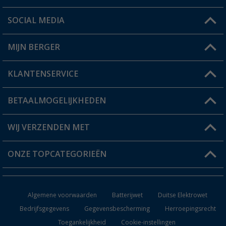
SOCIAL MEDIA
Een vraag?
MIJN BERGER
Winkel vinden
KLANTENSERVICE
Mijn account
Status bestelling
BETAALMOGELIJKHEDEN
FAQ & Contact
Berger voordeelkaart
Verzendinformatie
WIJ VERZENDEN MET
Verlanglijstje
Retourneren
ONZE TOPCATEGORIEËN
Catalogus
Camper en caravan accessoires
Dealer worden
Algemene voorwaarden
Batterijwet
Duitse Elektrowet
Keukenaccessoires
Bedrijfsgegevens
Gegevensbescherming
Herroepingsrecht
Toegankelijkheid
Cookie-instellingen
Campingmeubilair