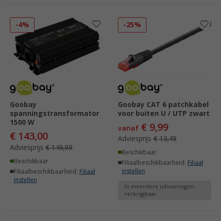
-4%
-25%
Goobay
Goobay CAT 6 patchkabel
spanningstransformator
voor buiten U / UTP zwart
1500 W
€ 9,99
vanaf
€ 143,00
Adviesprijs
€ 13,49
Adviesprijs
€ 149,99
Beschikbaar
Beschikbaar
Filiaalbeschikbaarheid:
Filiaal
instellen
Filiaalbeschikbaarheid:
Filiaal
instellen
In meerdere uitvoeringen
verkrijgbaar