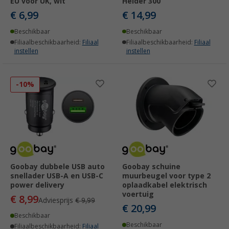
EU voor UK, wit
Helder 300
€ 6,99
€ 14,99
Beschikbaar
Beschikbaar
Filiaalbeschikbaarheid:
Filiaal
Filiaalbeschikbaarheid:
Filiaal
instellen
instellen
-10%
Goobay dubbele USB auto
Goobay schuine
snellader USB-A en USB-C
muurbeugel voor type 2
power delivery
oplaadkabel elektrisch
voertuig
€ 8,99
Adviesprijs
€ 9,99
€ 20,99
Beschikbaar
Beschikbaar
Filiaalbeschikbaarheid:
Filiaal