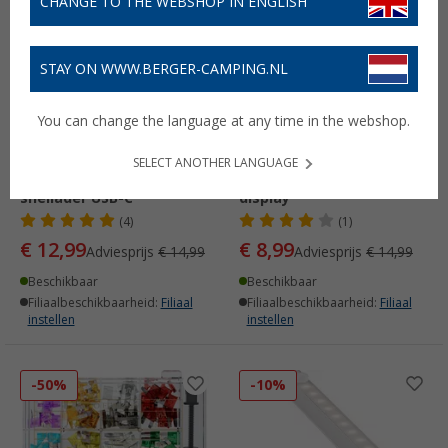
CHANGE TO THE WEBSHOP IN ENGLISH
STAY ON WWW.BERGER-CAMPING.NL
You can change the language at any time in the webshop.
Goobay auto USB 2-poorts
Goobay digitale
48W USB-C PD + QC3.0 sw
multifunctionele
SELECT ANOTHER LANGUAGE
PL dual-USB auto
weegschaal met LCD-
snellader USB-C
display
(4)
(1)
€ 12,99
€ 8,99
Adviesprijs
€ 14,99
Adviesprijs
€ 14,99
Beschikbaar
Beschikbaar
Filiaalbeschikbaarheid:
Filiaal
Filiaalbeschikbaarheid:
Filiaal
instellen
instellen
-50%
-10%