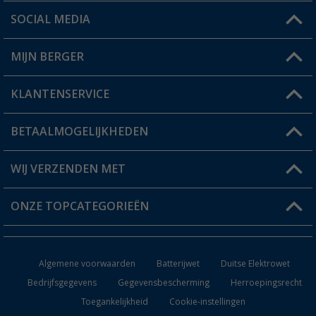
SOCIAL MEDIA
Een vraag?
MIJN BERGER
Winkel vinden
KLANTENSERVICE
Mijn account
Status bestelling
BETAALMOGELIJKHEDEN
FAQ & Contact
Berger voordeelkaart
Verzendinformatie
WIJ VERZENDEN MET
Verlanglijstje
Retourneren
ONZE TOPCATEGORIEËN
Catalogus
Camper en caravan accessoires
Dealer worden
Algemene voorwaarden
Batterijwet
Duitse Elektrowet
Keukenaccessoires
Bedrijfsgegevens
Gegevensbescherming
Herroepingsrecht
Toegankelijkheid
Cookie-instellingen
Campingmeubilair