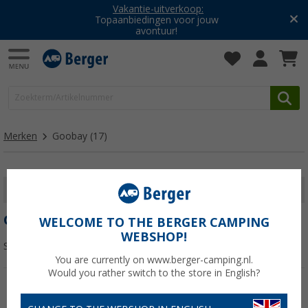
Vakantie-uitverkoop:
Topaanbiedingen voor jouw
avontuur!
Merken
Goobay
(17)
FILTER WEERGEVEN
GOOBAY
WELCOME TO THE BERGER CAMPING
WEBSHOP!
Sorteren:
You are currently on www.berger-camping.nl.
Would you rather switch to the store in English?
-13%
-40%