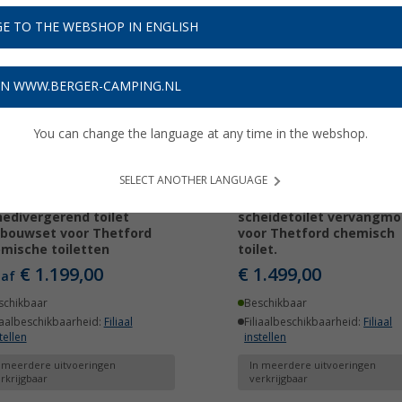
E TO THE WEBSHOP IN ENGLISH
ON WWW.BERGER-CAMPING.NL
You can change the language at any time in the webshop.
SELECT ANOTHER LANGUAGE
inger cassette
Arwinger cassette-
nedivergerend toilet
scheidetoilet vervangmo
bouwset voor Thetford
voor Thetford chemisch
mische toiletten
toilet.
€ 1.199,00
€ 1.499,00
naf
schikbaar
Beschikbaar
iaalbeschikbaarheid:
Filiaal
Filiaalbeschikbaarheid:
Filiaal
tellen
instellen
 meerdere uitvoeringen
In meerdere uitvoeringen
rkrijgbaar
verkrijgbaar