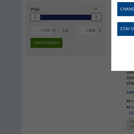
CHANG
Prijs
STAY 
€
tot
€
OVERNEMEN
Arw
uri
Om
che
va
Be
Fil
ins
In
ve