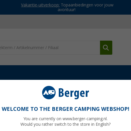
Vakantie-uitverkoop:
Topaanbiedingen voor jouw
avontuur!
WELCOME TO THE BERGER CAMPING WEBSHOP!
NGER
You are currently on www.berger-camping.nl.
Would you rather switch to the store in English?