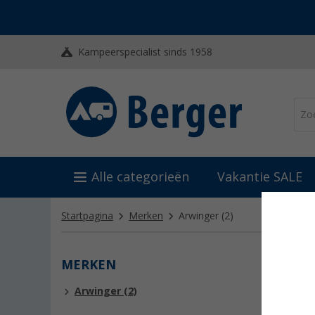
Kampeerspecialist sinds 1958
Alle categorieën
Vakantie SALE
Startpagina
Merken
Arwinger
(2)
MERKEN
ARWI
Arwinger (2)