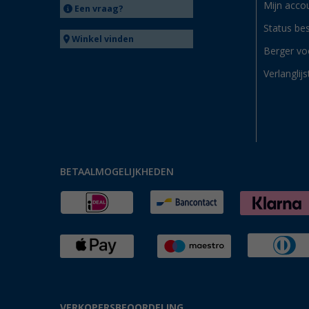
Mijn acco
Een vraag?
Status bes
Winkel vinden
Berger vo
Verlanglijs
BETAALMOGELIJKHEDEN
VERKOPERSBEOORDELING