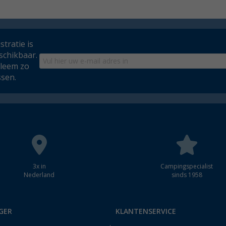
tratie is
schikbaar.
bleem zo
ssen.
3x in
Campingspecialist
Nederland
sinds 1958
GER
KLANTENSERVICE