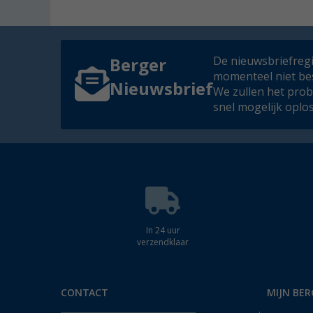
De nieuwsbriefregis
Berger
momenteel niet be
Nieuwsbrief
We zullen het pro
snel mogelijk oplo
In 24 uur
verzendklaar
CONTACT
MIJN BER