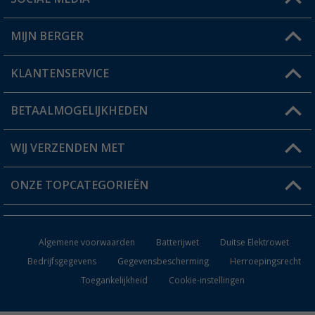
Een vraag?
MIJN BERGER
Winkel vinden
KLANTENSERVICE
Mijn account
Status bestelling
BETAALMOGELIJKHEDEN
FAQ & Contact
Berger voordeelkaart
Verzendinformatie
WIJ VERZENDEN MET
Verlanglijstje
Retourneren
ONZE TOPCATEGORIEËN
Catalogus
Camper en caravan accessoires
Dealer worden
Algemene voorwaarden
Batterijwet
Duitse Elektrowet
Keukenaccessoires
Bedrijfsgegevens
Gegevensbescherming
Herroepingsrecht
Toegankelijkheid
Cookie-instellingen
Campingmeubilair
Campingtoiletten