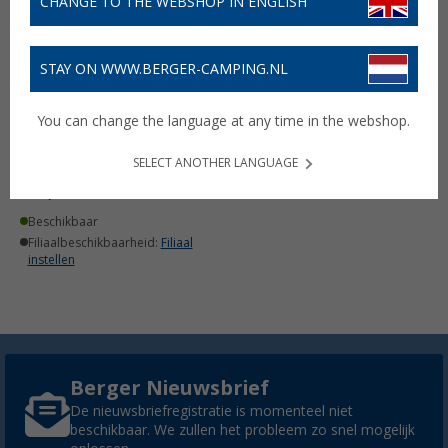
CHANGE TO THE WEBSHOP IN ENGLISH
STAY ON WWW.BERGER-CAMPING.NL
You can change the language at any time in the webshop.
Pufz Anti-Slip Mat
SELECT ANOTHER LANGUAGE
€ 9,99
Beschikbaar
Filiaalbeschikbaarheid:
Filiaal
instellen
Berger Nieuwsbrief
De nieuwsbriefregistratie is momenteel niet
beschikbaar. We zullen het probleem zo snel mogelijk