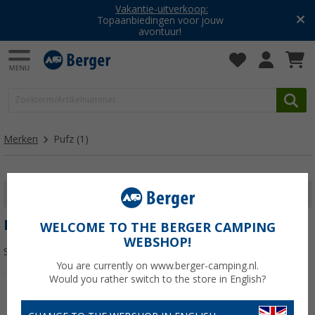
Vakantie-uitverkoop:
Topaanbiedingen voor jouw
avontuur!
Merken
Pufz
(1)
FILTER WEERGEVEN
PUFZ
WELCOME TO THE BERGER CAMPING
WEBSHOP!
Sorteren:
You are currently on www.berger-camping.nl.
Would you rather switch to the store in English?