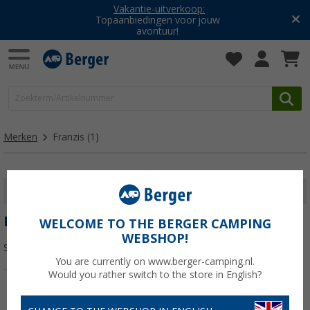
Vakantie-uitverkoop:
Topaanbiedingen voor jouw
avontuur!
Merken
Franzis
(1)
FILTER WEERGEVEN
FRANZIS
WELCOME TO THE BERGER CAMPING
WEBSHOP!
Sorteren:
You are currently on www.berger-camping.nl.
Would you rather switch to the store in English?
-3%