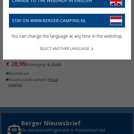
CHANGE TO THE WEBSHOP IN ENGLISH
STAY ON WWW.BERGER-CAMPING.NL
You can change the language at any time in the webshop.
Franzis VW T2 Bulli papier
bouwpakket
SELECT ANOTHER LANGUAGE
(1)
€ 28,99
Adviesprijs
€ 29,95
Beschikbaar
Filiaalbeschikbaarheid:
Filiaal
instellen
Berger Nieuwsbrief
De nieuwsbriefregistratie is momenteel niet