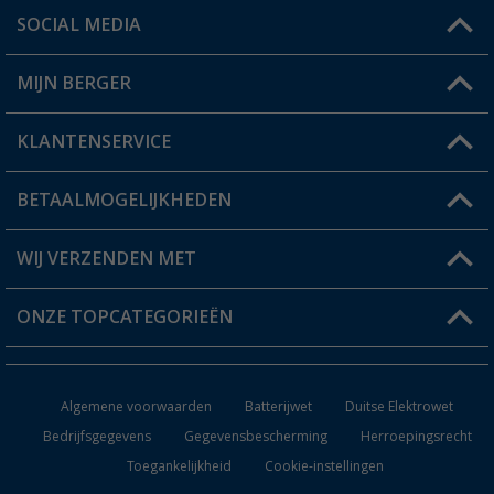
SOCIAL MEDIA
Een vraag?
MIJN BERGER
Winkel vinden
KLANTENSERVICE
Mijn account
Status bestelling
BETAALMOGELIJKHEDEN
FAQ & Contact
Berger voordeelkaart
Verzendinformatie
WIJ VERZENDEN MET
Verlanglijstje
Retourneren
ONZE TOPCATEGORIEËN
Catalogus
Camper en caravan accessoires
Dealer worden
Algemene voorwaarden
Batterijwet
Duitse Elektrowet
Keukenaccessoires
Bedrijfsgegevens
Gegevensbescherming
Herroepingsrecht
Toegankelijkheid
Cookie-instellingen
Campingmeubilair