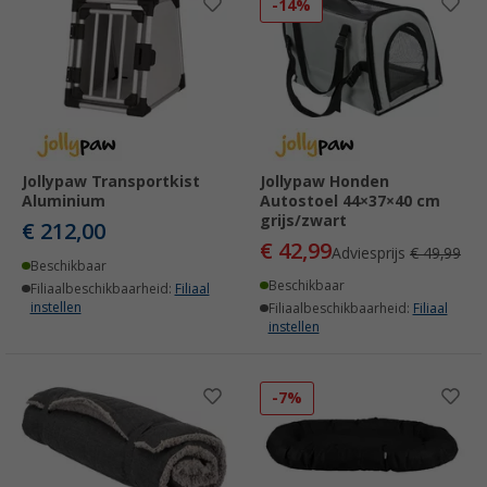
-14%
Jollypaw Transportkist
Jollypaw Honden
Aluminium
Autostoel 44×37×40 cm
grijs/zwart
€ 212,00
€ 42,99
Adviesprijs
€ 49,99
Beschikbaar
Beschikbaar
Filiaalbeschikbaarheid:
Filiaal
instellen
Filiaalbeschikbaarheid:
Filiaal
instellen
-7%