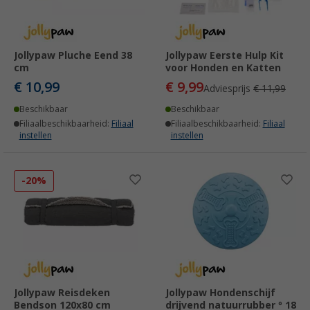
Jollypaw Pluche Eend 38
Jollypaw Eerste Hulp Kit
cm
voor Honden en Katten
€ 10,99
€ 9,99
Adviesprijs
€ 11,99
Beschikbaar
Beschikbaar
Filiaalbeschikbaarheid:
Filiaal
Filiaalbeschikbaarheid:
Filiaal
instellen
instellen
-20%
Jollypaw Reisdeken
Jollypaw Hondenschijf
Bendson 120x80 cm
drijvend natuurrubber º 18