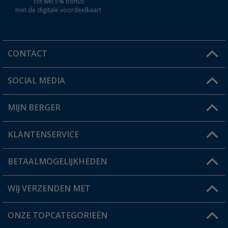
Tot wel 5% bonus
met de digitale voordeelkaart
CONTACT
SOCIAL MEDIA
Een vraag?
MIJN BERGER
Winkel vinden
KLANTENSERVICE
Mijn account
Status bestelling
BETAALMOGELIJKHEDEN
FAQ & Contact
Berger voordeelkaart
Verzendinformatie
WIJ VERZENDEN MET
Verlanglijstje
Retourneren
ONZE TOPCATEGORIEËN