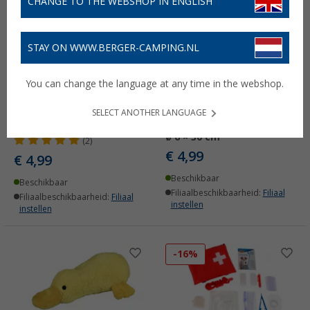
CHANGE TO THE WEBSHOP IN ENGLISH
STAY ON WWW.BERGER-CAMPING.NL
You can change the language at any time in the webshop.
Jollypaw Drinkfles met
Jollypaw Kogel Spinner
Drinkbakje Roestvrij
met Bal
SELECT ANOTHER LANGUAGE
Staal/Kunststof 500 ml
Kunststof/Schuimrubber
ø 6 × 30 cm
(2)
€ 4,99
€ 4,99
Beschikbaar
Beschikbaar
Filiaalbeschikbaarheid:
Filiaal
Filiaalbeschikbaarheid:
Filiaal
instellen
instellen
-16%