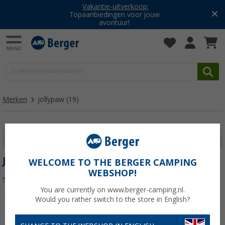
Vakantie-uitverkoop:
Topaanbiedingen voor jouw
avontuur!
Merken
jollypaw
(19)
FILTER WEERGEVEN
JOLLYPAW
WELCOME TO THE BERGER CAMPING
WEBSHOP!
Sorteren:
You are currently on www.berger-camping.nl.
Would you rather switch to the store in English?