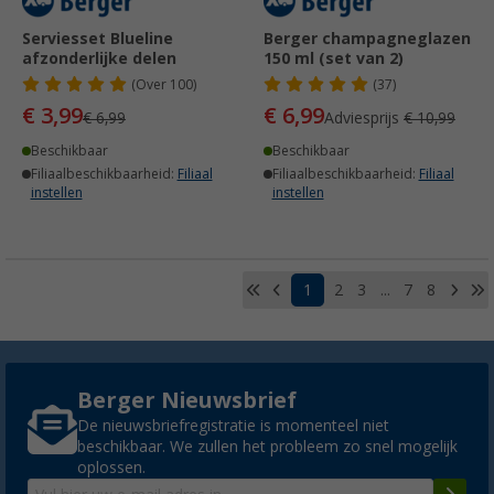
Serviesset Blueline
Berger champagneglazen
afzonderlijke delen
150 ml (set van 2)
(
Over
100)
(37)
€ 3,99
€ 6,99
€ 6,99
Adviesprijs
€ 10,99
Beschikbaar
Beschikbaar
Filiaalbeschikbaarheid:
Filiaal
Filiaalbeschikbaarheid:
Filiaal
instellen
instellen
1
2
3
...
7
8
Berger Nieuwsbrief
De nieuwsbriefregistratie is momenteel niet
beschikbaar. We zullen het probleem zo snel mogelijk
oplossen.