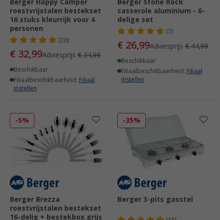
Berger Happy Camper
Berger Stone Rock
roestvrijstalen bestekset
casserole aluminium - 6-
16 stuks kleurrijk voor 4
delige set
personen
(7)
(20)
€ 26,99
Adviesprijs
€ 44,99
€ 32,99
Adviesprijs
€ 34,99
Beschikbaar
Beschikbaar
Filiaalbeschikbaarheid:
Filiaal
instellen
Filiaalbeschikbaarheid:
Filiaal
instellen
-5%
-35%
Berger Brezza
Berger 3-pits gasstel
roestvrijstalen bestekset
16-delig + bestekbox grijs