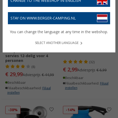
CHANGE TO THE WEBSHOP IN ENGLISH
-33%
-57%
STAY ON WWW.BERGER-CAMPING.NL
You can change the language at any time in the webshop.
SELECT ANOTHER LANGUAGE
Camplife Izma RPET
Vuilniszakhouder
servies 12-delig voor 4
personen
(32)
(8)
€ 2,99
Adviesprijs
€ 6,99
€ 29,99
Adviesprijs
€ 44,99
Beschikbaar
Beschikbaar
Filiaalbeschikbaarheid:
Filiaal
instellen
Filiaalbeschikbaarheid:
Filiaal
instellen
-38%
-14%