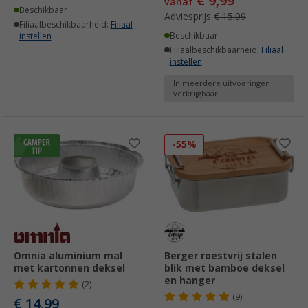
€ 9,99
vanaf
Beschikbaar
Adviesprijs
€ 15,99
Filiaalbeschikbaarheid:
Filiaal
Beschikbaar
instellen
Filiaalbeschikbaarheid:
Filiaal
instellen
In meerdere uitvoeringen
verkrijgbaar
-55%
Omnia aluminium mal
Berger roestvrij stalen
met kartonnen deksel
blik met bamboe deksel
en hanger
(2)
(9)
€ 14,99