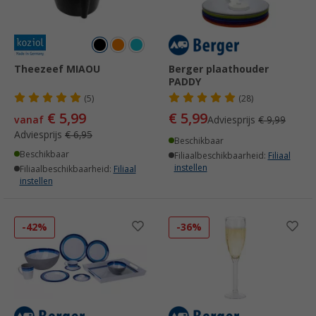
Theezeef MIAOU
Berger plaathouder
PADDY
(5)
(28)
€ 5,99
€ 5,99
vanaf
Adviesprijs
€ 9,99
Adviesprijs
€ 6,95
Beschikbaar
Beschikbaar
Filiaalbeschikbaarheid:
Filiaal
instellen
Filiaalbeschikbaarheid:
Filiaal
instellen
-42%
-36%