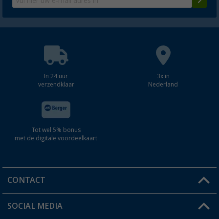
In 24 uur
3x in
verzendklaar
Nederland
Tot wel 5% bonus
met de digitale voordeelkaart
CONTACT
SOCIAL MEDIA
Een vraag?