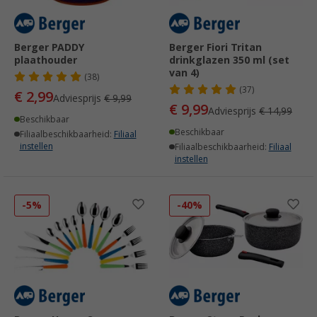
Berger PADDY
Berger Fiori Tritan
plaathouder
drinkglazen 350 ml (set
van 4)
(38)
(37)
€ 2,99
Adviesprijs
€ 9,99
€ 9,99
Adviesprijs
€ 14,99
Beschikbaar
Beschikbaar
Filiaalbeschikbaarheid:
Filiaal
instellen
Filiaalbeschikbaarheid:
Filiaal
instellen
-5%
-40%