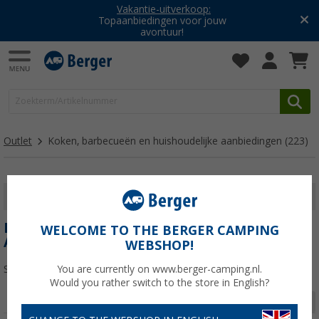
Vakantie-uitverkoop:
Topaanbiedingen voor jouw
avontuur!
Outlet
Koken, barbecueën en huishoudelijke aanbiedingen
(223)
FILTER WEERGEVEN
KOKEN, BARBECUEËN EN HUISHOUDELIJKE
WELCOME TO THE BERGER CAMPING
AANBIEDINGEN
WEBSHOP!
Sorteren:
You are currently on www.berger-camping.nl.
Would you rather switch to the store in English?
Pagina 1 van 8