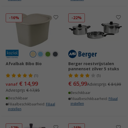
-16%
-22%
Afvalbak Bibo Bio
Berger roestvrijstalen
pannenset zilver 5 stuks
(1)
(5)
€ 14,99
€ 65,99
vanaf
Adviesprijs
€ 84,99
Adviesprijs
€ 17,95
Beschikbaar
Beschikbaar
Filiaalbeschikbaarheid:
Filiaal
instellen
Filiaalbeschikbaarheid:
Filiaal
instellen
-12%
-16%