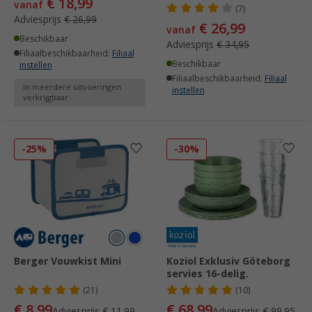
€ 18,99
vanaf
(7)
Adviesprijs
€ 26,99
€ 26,99
vanaf
Beschikbaar
Adviesprijs
€ 34,95
Filiaalbeschikbaarheid:
Filiaal
Beschikbaar
instellen
Filiaalbeschikbaarheid:
Filiaal
In meerdere uitvoeringen
instellen
verkrijgbaar
-25%
-30%
Berger Vouwkist Mini
Koziol Exklusiv Göteborg
servies 16-delig.
(21)
(10)
€ 8,99
€ 68,99
Adviesprijs
€ 11,99
Adviesprijs
€ 99,95