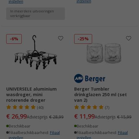
instellen
instellen
In meerdere uitvoeringen
verkrijgbaar
-6%
-25%
UNIVERSELE aluminium
Berger Tumbler
wasdroger, mini
drinkglazen 250 ml (set
roterende droger
van 2)
(40)
(7)
€ 26,99
€ 11,99
Adviesprijs
€ 28,99
Adviesprijs
€ 15,99
Beschikbaar
Beschikbaar
Filiaalbeschikbaarheid:
Filiaal
Filiaalbeschikbaarheid:
Filiaal
instellen
instellen