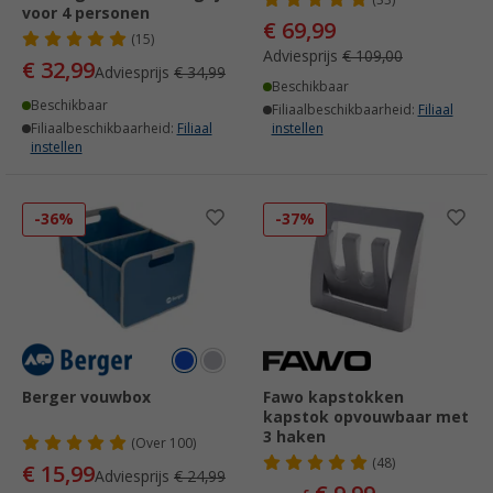
(33)
voor 4 personen
€ 69,99
(15)
Adviesprijs
€ 109,00
€ 32,99
Adviesprijs
€ 34,99
Beschikbaar
Beschikbaar
Filiaalbeschikbaarheid:
Filiaal
Filiaalbeschikbaarheid:
Filiaal
instellen
instellen
-36%
-37%
Berger vouwbox
Fawo kapstokken
kapstok opvouwbaar met
3 haken
(
Over
100)
(48)
€ 15,99
Adviesprijs
€ 24,99