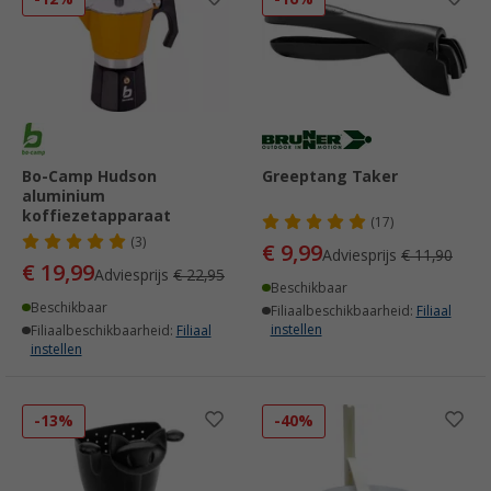
Bo-Camp Hudson
Greeptang Taker
aluminium
koffiezetapparaat
(17)
(3)
€ 9,99
Adviesprijs
€ 11,90
€ 19,99
Adviesprijs
€ 22,95
Beschikbaar
Beschikbaar
Filiaalbeschikbaarheid:
Filiaal
instellen
Filiaalbeschikbaarheid:
Filiaal
instellen
-13%
-40%