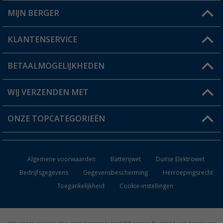
MIJN BERGER
Winkel vinden
KLANTENSERVICE
Mijn account
Status bestelling
BETAALMOGELIJKHEDEN
FAQ & Contact
Berger voordeelkaart
Verzendinformatie
WIJ VERZENDEN MET
Verlanglijstje
Retourneren
ONZE TOPCATEGORIEËN
Catalogus
Camper en caravan accessoires
Dealer worden
Algemene voorwaarden
Batterijwet
Duitse Elektrowet
Keukenaccessoires
Bedrijfsgegevens
Gegevensbescherming
Herroepingsrecht
Toegankelijkheid
Cookie-instellingen
Campingmeubilair
Campingtoiletten