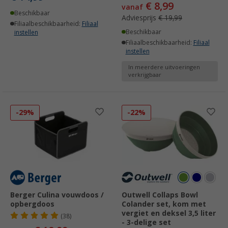
€ 8,99
vanaf
Beschikbaar
Adviesprijs
€ 19,99
Filiaalbeschikbaarheid:
Filiaal
Beschikbaar
instellen
Filiaalbeschikbaarheid:
Filiaal
instellen
In meerdere uitvoeringen
verkrijgbaar
-29%
-22%
Berger Culina vouwdoos /
Outwell Collaps Bowl
opbergdoos
Colander set, kom met
vergiet en deksel 3,5 liter
(38)
- 3-delige set