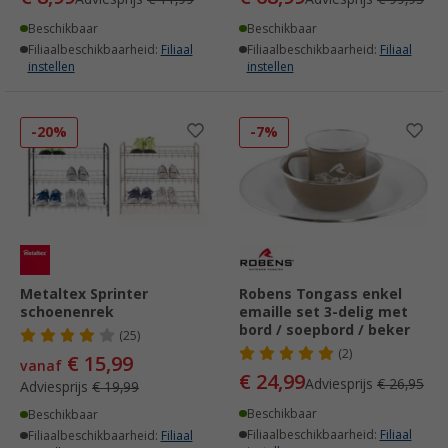
Beschikbaar
Beschikbaar
Filiaalbeschikbaarheid:
Filiaal
Filiaalbeschikbaarheid:
Filiaal
instellen
instellen
-20%
-7%
Metaltex Sprinter
Robens Tongass enkel
schoenenrek
emaille set 3-delig met
bord / soepbord / beker
(25)
(2)
€ 15,99
vanaf
€ 24,99
Adviesprijs
€ 26,95
Adviesprijs
€ 19,99
Beschikbaar
Beschikbaar
Filiaalbeschikbaarheid:
Filiaal
Filiaalbeschikbaarheid:
Filiaal