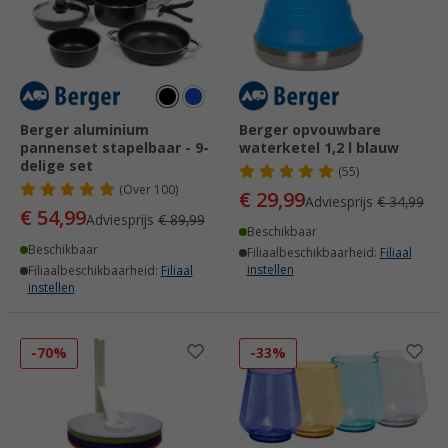
Berger aluminium
Berger opvouwbare
pannenset stapelbaar - 9-
waterketel 1,2 l blauw
delige set
(55)
(
Over
100)
€ 29,99
Adviesprijs
€ 34,99
€ 54,99
Adviesprijs
€ 89,99
Beschikbaar
Beschikbaar
Filiaalbeschikbaarheid:
Filiaal
instellen
Filiaalbeschikbaarheid:
Filiaal
instellen
-70%
-33%