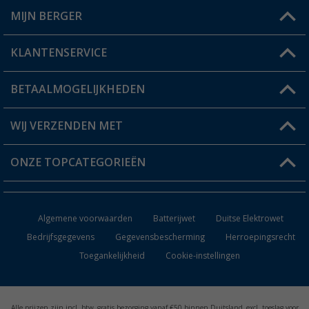
MIJN BERGER
Winkel vinden
KLANTENSERVICE
Mijn account
Status bestelling
BETAALMOGELIJKHEDEN
FAQ & Contact
Berger voordeelkaart
Verzendinformatie
WIJ VERZENDEN MET
Verlanglijstje
Retourneren
ONZE TOPCATEGORIEËN
Catalogus
Camper en caravan accessoires
Dealer worden
Algemene voorwaarden
Batterijwet
Duitse Elektrowet
Keukenaccessoires
Bedrijfsgegevens
Gegevensbescherming
Herroepingsrecht
Toegankelijkheid
Cookie-instellingen
Campingmeubilair
Campingtoiletten
Alle prijzen zijn incl. btw, gratis bezorging vanaf €50 binnen Duitsland, excl. toeslag voor