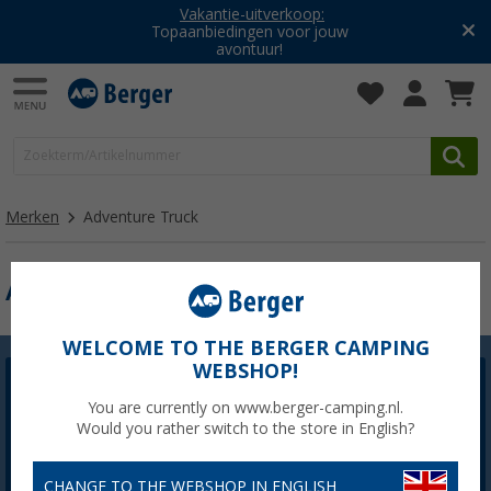
Vakantie-uitverkoop:
Topaanbiedingen voor jouw
avontuur!
Merken
Adventure Truck
ADVENTURE TRUCK
WELCOME TO THE BERGER CAMPING
WEBSHOP!
Berger Nieuwsbrief
You are currently on www.berger-camping.nl.
De nieuwsbriefregistratie is momenteel niet
Would you rather switch to the store in English?
beschikbaar. We zullen het probleem zo snel mogelijk
oplossen.
CHANGE TO THE WEBSHOP IN ENGLISH