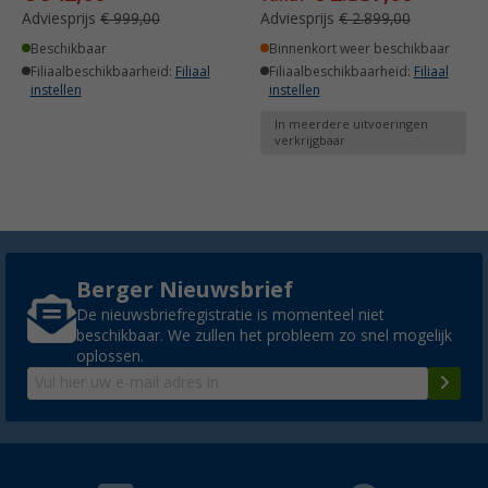
Adviesprijs
€ 999,00
Adviesprijs
€ 2.899,00
Beschikbaar
Binnenkort weer beschikbaar
Filiaalbeschikbaarheid:
Filiaal
Filiaalbeschikbaarheid:
Filiaal
instellen
instellen
In meerdere uitvoeringen
verkrijgbaar
Berger Nieuwsbrief
De nieuwsbriefregistratie is momenteel niet
beschikbaar. We zullen het probleem zo snel mogelijk
oplossen.