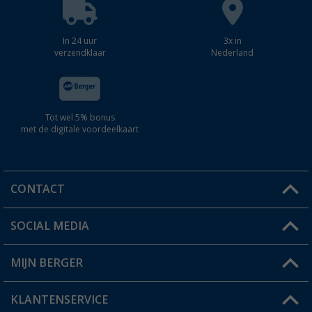
In 24 uur
3x in
verzendklaar
Nederland
Tot wel 5% bonus
met de digitale voordeelkaart
CONTACT
SOCIAL MEDIA
Een vraag?
MIJN BERGER
Winkel vinden
KLANTENSERVICE
Mijn account