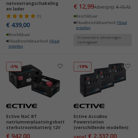
netvoorrangschakeling
€ 12,99
Adviesprijs
€ 15,72
en lader
(1)
Beschikbaar
Filiaalbeschikbaarheid:
Filiaal
€ 439,00
instellen
Beschikbaar
In meerdere uitvoeringen
Filiaalbeschikbaarheid:
Filiaal
verkrijgbaar
instellen
-5%
-19%
Ective NaC BT
Ective AccuBox
natriumverplaatsingsbatterij
Powerstation
sterkstroombatterij 12V
(verschillende modellen)
€ 942,00
€ 2.337,00
vanaf