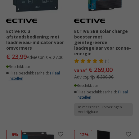
Ective RC 3
ECTIVE SBB solar charge
afstandsbediening met
booster met
laadniveau-indicator voor
geïntegreerde
omvormers
laadregelaar voor zonne-
energie
€ 23,99
Adviesprijs
€ 27,00
(1)
Beschikbaar
€ 269,00
vanaf
Filiaalbeschikbaarheid:
Filiaal
Adviesprijs
€ 309,90
instellen
Beschikbaar
Filiaalbeschikbaarheid:
Filiaal
instellen
In meerdere uitvoeringen
verkrijgbaar
-6%
-12%