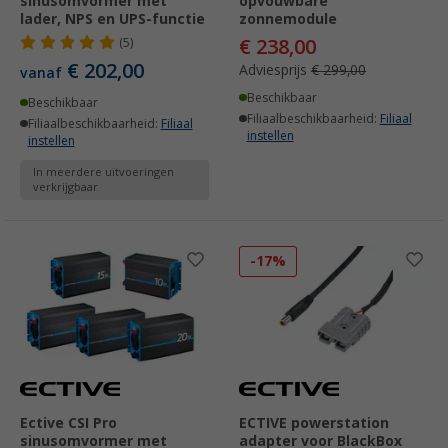
sinusomvormer met
opvouwbare
lader, NPS en UPS-functie
zonnemodule
€ 238,00
(5)
€ 202,00
Adviesprijs
€ 299,00
vanaf
Beschikbaar
Beschikbaar
Filiaalbeschikbaarheid:
Filiaal
Filiaalbeschikbaarheid:
Filiaal
instellen
instellen
In meerdere uitvoeringen
verkrijgbaar
-17%
Ective CSI Pro
ECTIVE powerstation
sinusomvormer met
adapter voor BlackBox