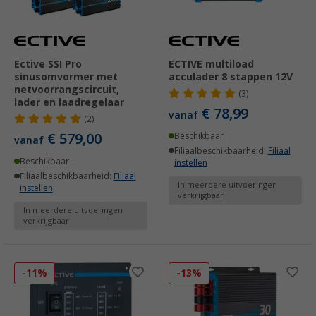
Ective SSI Pro
ECTIVE multiload
sinusomvormer met
acculader 8 stappen 12V
netvoorrangscircuit,
(3)
lader en laadregelaar
€ 78,99
vanaf
(2)
€ 579,00
Beschikbaar
vanaf
Filiaalbeschikbaarheid:
Filiaal
Beschikbaar
instellen
Filiaalbeschikbaarheid:
Filiaal
In meerdere uitvoeringen
instellen
verkrijgbaar
In meerdere uitvoeringen
verkrijgbaar
-11%
-13%