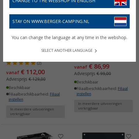
CHANGE TO THE WEBSHOP IN ENGLISH
STAY ON WWW.BERGER-CAMPING.NL
You can change the language at any time in the webshop.
Ective BSP Black
Ective DSC PRO zonne-
monokristallijne
laadregelaar MPPT 150V
SELECT ANOTHER LANGUAGE
zonnemodule 80-200 W
(2)
(2)
€ 86,99
vanaf
€ 112,00
vanaf
Adviesprijs
€ 99,00
Adviesprijs
€ 129,00
Beschikbaar
Beschikbaar
Filiaalbeschikbaarheid:
Filiaal
instellen
Filiaalbeschikbaarheid:
Filiaal
instellen
In meerdere uitvoeringen
verkrijgbaar
In meerdere uitvoeringen
verkrijgbaar