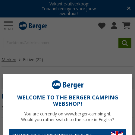
Vakantie-uitverkoop:
Topaanbiedingen voor jouw
avontuur!
Merken
Ective
(22)
FILTER WEERGEVEN
ECTIVE
WELCOME TO THE BERGER CAMPING
WEBSHOP!
Sorteren:
You are currently on www.berger-camping.nl.
Would you rather switch to the store in English?
-13%
-12%