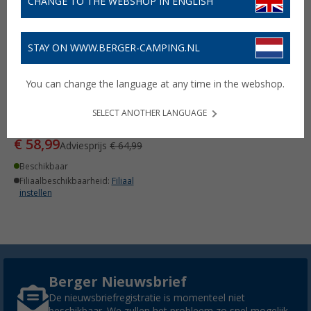
CHANGE TO THE WEBSHOP IN ENGLISH
STAY ON WWW.BERGER-CAMPING.NL
You can change the language at any time in the webshop.
AEG BT 30
besturingseenheid voor
SELECT ANOTHER LANGUAGE
sinusspanningstransformator
€ 58,99
Adviesprijs
€ 64,99
Beschikbaar
Filiaalbeschikbaarheid:
Filiaal
instellen
Berger Nieuwsbrief
De nieuwsbriefregistratie is momenteel niet
beschikbaar. We zullen het probleem zo snel mogelijk