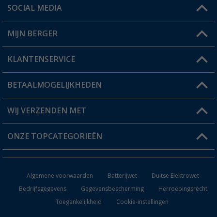
SOCIAL MEDIA
Een vraag?
MIJN BERGER
Winkel vinden
KLANTENSERVICE
Mijn account
Status bestelling
BETAALMOGELIJKHEDEN
FAQ & Contact
Berger voordeelkaart
Verzendinformatie
WIJ VERZENDEN MET
Verlanglijstje
Retourneren
ONZE TOPCATEGORIEËN
Catalogus
Camper en caravan accessoires
Dealer worden
Algemene voorwaarden
Batterijwet
Duitse Elektrowet
Keukenaccessoires
Bedrijfsgegevens
Gegevensbescherming
Herroepingsrecht
Toegankelijkheid
Cookie-instellingen
Campingmeubilair