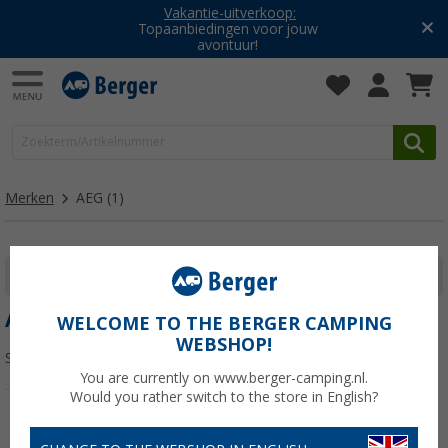
Vakantie-uitverkoop:
Topaanbiedingen voor jouw
avontuur!
Merken
AEG
(1)
FILTER WEERGEVEN
AEG
WELCOME TO THE BERGER CAMPING
WEBSHOP!
Sorteren:
You are currently on www.berger-camping.nl.
Would you rather switch to the store in English?
-9%