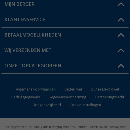
MIJN BERGER
Winkel vinden
KLANTENSERVICE
Mijn account
Status bestelling
BETAALMOGELIJKHEDEN
FAQ & Contact
Berger voordeelkaart
Verzendinformatie
WIJ VERZENDEN MET
Verlanglijstje
Retourneren
ONZE TOPCATEGORIEËN
Catalogus
Camper en caravan accessoires
Dealer worden
Algemene voorwaarden
Batterijwet
Duitse Elektrowet
Keukenaccessoires
Bedrijfsgegevens
Gegevensbescherming
Herroepingsrecht
Toegankelijkheid
Cookie-instellingen
Campingmeubilair
Campingtoiletten
Alle prijzen zijn incl. btw, gratis bezorging vanaf €50 binnen Duitsland, excl. toeslag voor