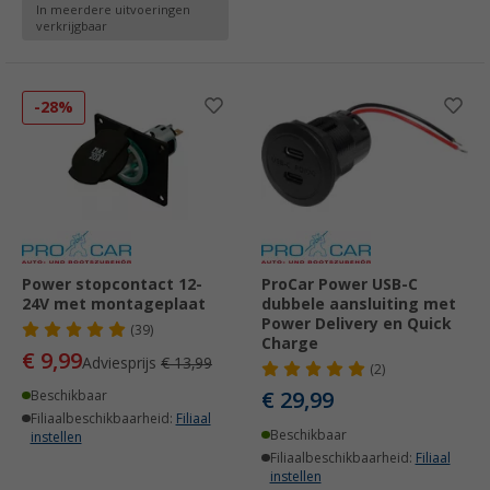
In meerdere uitvoeringen
verkrijgbaar
-28%
Power stopcontact 12-
ProCar Power USB-C
24V met montageplaat
dubbele aansluiting met
Power Delivery en Quick
(39)
Charge
€ 9,99
Adviesprijs
€ 13,99
(2)
€ 29,99
Beschikbaar
Filiaalbeschikbaarheid:
Filiaal
Beschikbaar
instellen
Filiaalbeschikbaarheid:
Filiaal
instellen