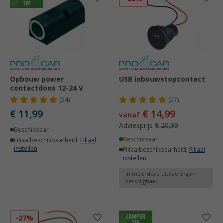
Opbouw power
USB inbouwstopcontact
contactdoos 12-24 V
(24)
(27)
€ 11,99
€ 14,99
vanaf
Adviesprijs
€ 20,99
Beschikbaar
Beschikbaar
Filiaalbeschikbaarheid:
Filiaal
instellen
Filiaalbeschikbaarheid:
Filiaal
instellen
In meerdere uitvoeringen
verkrijgbaar
-27%