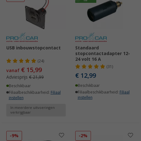
USB inbouwstopcontact
Standaard
stopcontactadapter 12-
24 volt 16 A
(24)
(31)
€ 15,99
vanaf
€ 12,99
Adviesprijs
€ 21,99
Beschikbaar
Beschikbaar
Filiaalbeschikbaarheid:
Filiaal
Filiaalbeschikbaarheid:
Filiaal
instellen
instellen
In meerdere uitvoeringen
verkrijgbaar
-9%
-2%