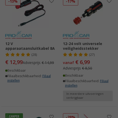
-13%
-17%
12 V
12-24 volt universele
apparaataansluitkabel 8A
veiligheidsstekker
(28)
(27)
€ 12,99
€ 6,99
Adviesprijs
€ 14,99
vanaf
Adviesprijs
€ 8,50
Beschikbaar
Beschikbaar
Filiaalbeschikbaarheid:
Filiaal
instellen
Filiaalbeschikbaarheid:
Filiaal
instellen
In meerdere uitvoeringen
verkrijgbaar
-28%