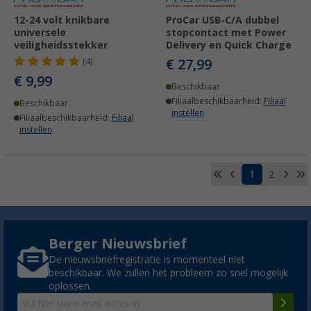
12-24 volt knikbare
ProCar USB-C/A dubbel
universele
stopcontact met Power
veiligheidsstekker
Delivery en Quick Charge
€ 27,99
(4)
€ 9,99
Beschikbaar
Filiaalbeschikbaarheid:
Filiaal
Beschikbaar
instellen
Filiaalbeschikbaarheid:
Filiaal
instellen
1
2
Berger Nieuwsbrief
De nieuwsbriefregistratie is momenteel niet
beschikbaar. We zullen het probleem zo snel mogelijk
oplossen.