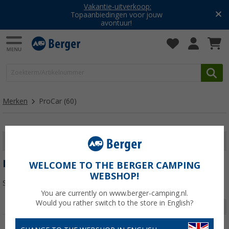
Vakantie-uitverkoop:
Topaanbiedingen voor jouw
avontuur!
Merken
ProCar
(60)
FILTER WEERGEVEN
PROCAR
WELCOME TO THE BERGER CAMPING
WEBSHOP!
Sorteren:
You are currently on www.berger-camping.nl.
Would you rather switch to the store in English?
Pagina 1 van 2