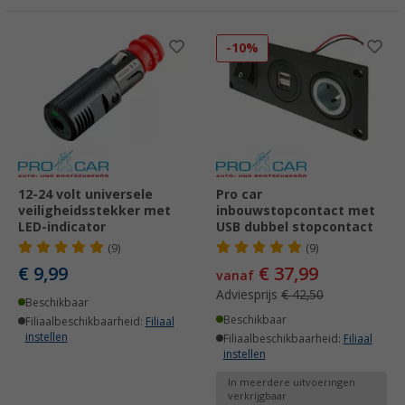
-10%
12-24 volt universele
Pro car
veiligheidsstekker met
inbouwstopcontact met
LED-indicator
USB dubbel stopcontact
(9)
(9)
€ 9,99
€ 37,99
vanaf
Adviesprijs
€ 42,50
Beschikbaar
Beschikbaar
Filiaalbeschikbaarheid:
Filiaal
instellen
Filiaalbeschikbaarheid:
Filiaal
instellen
In meerdere uitvoeringen
verkrijgbaar