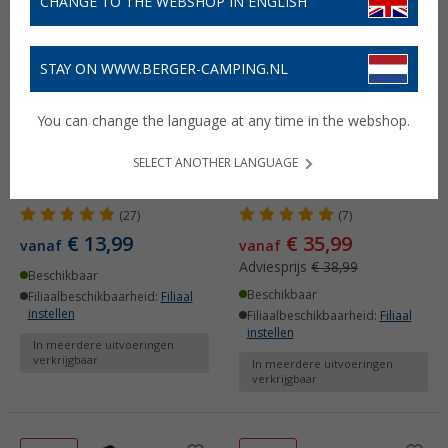
CHANGE TO THE WEBSHOP IN ENGLISH
-7%
STAY ON WWW.BERGER-CAMPING.NL
You can change the language at any time in the webshop.
SELECT ANOTHER LANGUAGE
12-24 volt verlengkabel
Drievoudige contactdoos
met USB
(27)
(7)
€ 13,99
€ 35,99
vanaf
vanaf
Adviesprijs
€ 38,99
Beschikbaar
Beschikbaar
Filiaalbeschikbaarheid:
Filiaal
instellen
Filiaalbeschikbaarheid:
Filiaal
instellen
In meerdere uitvoeringen
verkrijgbaar
In meerdere uitvoeringen
verkrijgbaar