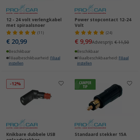
12 - 24 volt verlengkabel
Power stopcontact 12-24
met spiraalsnoer
Volt
(11)
(24)
€ 20,99
€ 9,99
Adviesprijs
€ 11,50
Beschikbaar
Beschikbaar
Filiaalbeschikbaarheid:
Filiaal
Filiaalbeschikbaarheid:
Filiaal
instellen
instellen
-12%
Knikbare dubbele USB
Standaard stekker 15A
oplaadstekker