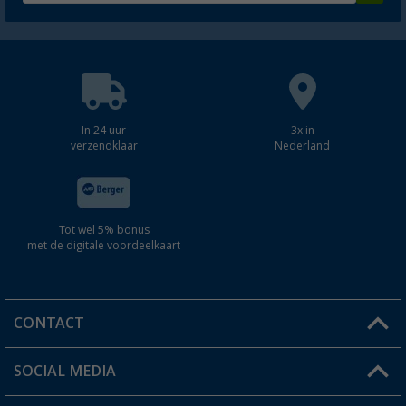
In 24 uur
3x in
verzendklaar
Nederland
Tot wel 5% bonus
met de digitale voordeelkaart
CONTACT
SOCIAL MEDIA
Een vraag?