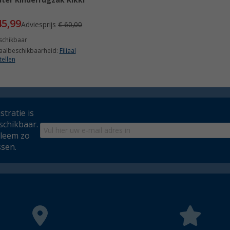
ter Kinderrugzak Kikki
45,99
Adviesprijs
€ 60,00
schikbaar
iaalbeschikbaarheid:
Filiaal
tellen
tratie is
schikbaar.
bleem zo
ssen.