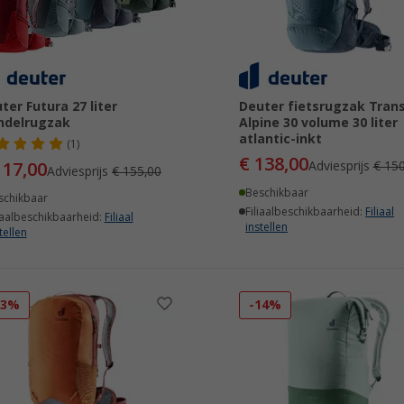
ter Futura 27 liter
Deuter fietsrugzak Tran
ndelrugzak
Alpine 30 volume 30 liter
atlantic-inkt
(1)
€ 138,00
117,00
Adviesprijs
€ 150
Adviesprijs
€ 155,00
Beschikbaar
schikbaar
Filiaalbeschikbaarheid:
Filiaal
iaalbeschikbaarheid:
Filiaal
instellen
tellen
13%
-14%