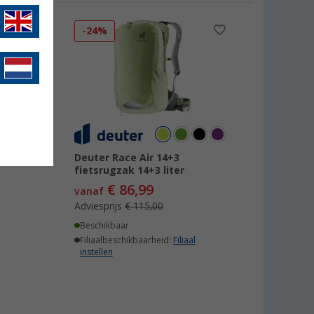
-24%
eed
Deuter Race Air 14+3
fietsrugzak 14+3 liter
€ 86,99
vanaf
Adviesprijs
€ 115,00
Beschikbaar
Filiaalbeschikbaarheid:
Filiaal
instellen