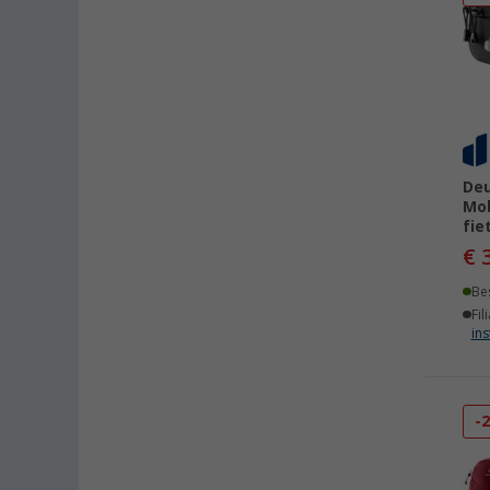
Deu
Mob
fie
€ 
Be
Fil
ins
-