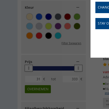
CHANG
Kleur
-
STAY 
Filter bewaren
Vau
sla
Prijs
va
Adv
€
tot
€
Be
OVERNEMEN
Fil
ins
In
ve
Filiaalbeschikbaarheid