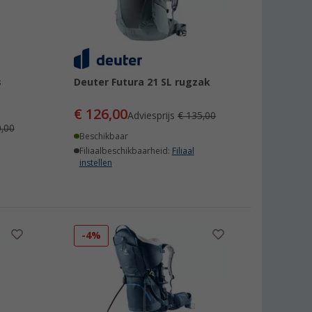
s
Deuter Futura 21 SL rugzak
€ 126,00
Adviesprijs
€ 135,00
,00
Beschikbaar
Filiaalbeschikbaarheid:
Filiaal
instellen
-4%