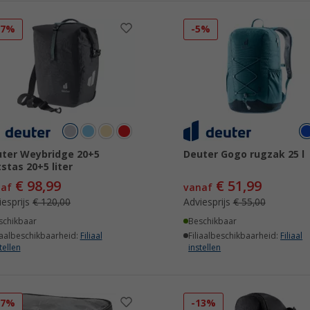
17%
-5%
ter Weybridge 20+5
Deuter Gogo rugzak 25 l
tstas 20+5 liter
€ 98,99
€ 51,99
naf
vanaf
iesprijs
€ 120,00
Adviesprijs
€ 55,00
schikbaar
Beschikbaar
iaalbeschikbaarheid:
Filiaal
Filiaalbeschikbaarheid:
Filiaal
tellen
instellen
17%
-13%