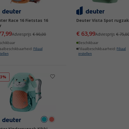
ter Race 16 Fietstas 16
Deuter Vista Spot rugzak
r
77,99
€ 63,99
Adviesprijs
€ 90,00
Adviesprijs
€ 75,0
schikbaar
Beschikbaar
iaalbeschikbaarheid:
Filiaal
Filiaalbeschikbaarheid:
Filiaal
tellen
instellen
23%