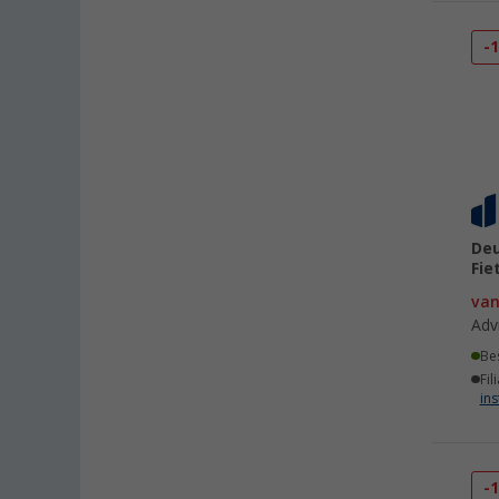
-
Deu
Fie
va
Adv
Be
Fil
ins
-