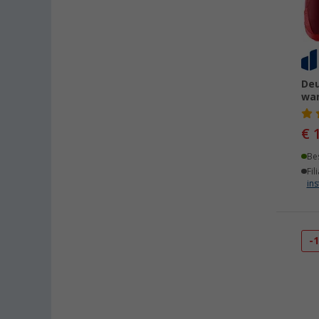
Deu
wa
€ 
Be
Fil
ins
-