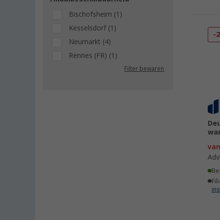
Bischofsheim (1)
Kesselsdorf (1)
-
Neumarkt (4)
Rennes (FR) (1)
Filter bewaren
Deu
wa
va
Adv
Be
Fil
ins