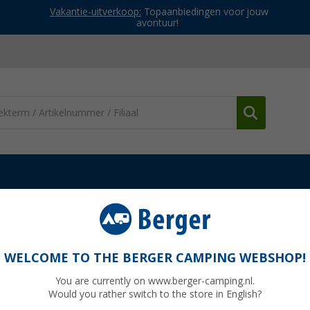
Vakantie-uitverkoop:
Topaanbiedingen voor jouw
avontuur!
WELCOME TO THE BERGER CAMPING WEBSHOP!
ER
You are currently on www.berger-camping.nl.
Would you rather switch to the store in English?