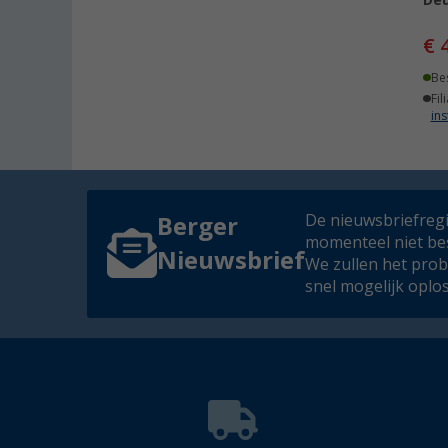
Deu
€ 
Be
Fil
ins
De nieuwsbriefregis
Berger
momenteel niet be
Nieuwsbrief
We zullen het pro
snel mogelijk oplo