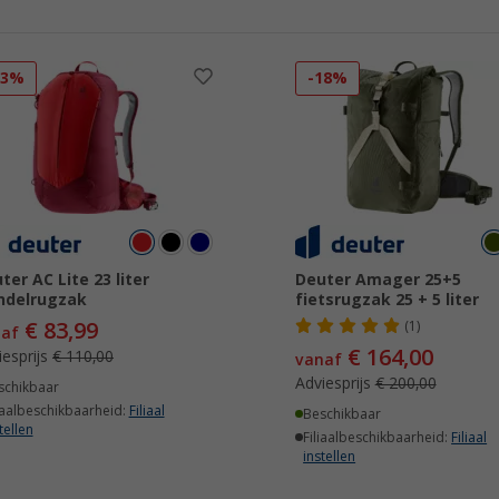
23%
-18%
ter AC Lite 23 liter
Deuter Amager 25+5
ndelrugzak
fietsrugzak 25 + 5 liter
€ 83,99
(1)
naf
€ 164,00
iesprijs
€ 110,00
vanaf
Adviesprijs
€ 200,00
schikbaar
iaalbeschikbaarheid:
Filiaal
Beschikbaar
tellen
Filiaalbeschikbaarheid:
Filiaal
instellen