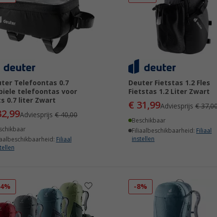
ter Telefoontas 0.7
Deuter Fietstas 1.2 Fles
iele telefoontas voor
Fietstas 1.2 Liter Zwart
ts 0.7 liter Zwart
€ 31,99
Adviesprijs
€ 37,0
32,99
Adviesprijs
€ 40,00
Beschikbaar
schikbaar
Filiaalbeschikbaarheid:
Filiaal
instellen
iaalbeschikbaarheid:
Filiaal
tellen
24%
-8%