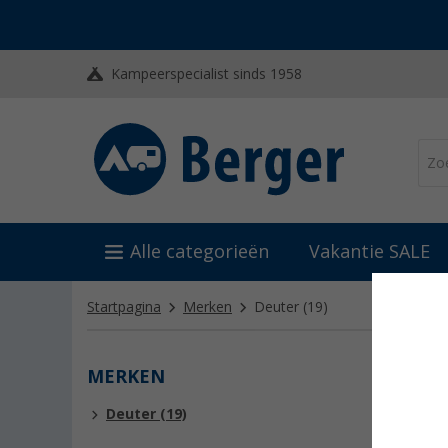
Kampeerspecialist sinds 1958
Alle categorieën
Vakantie SALE
Startpagina
Merken
Deuter
(19)
MERKEN
DEUT
Deuter (19)