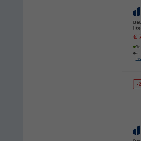
Deu
lite
€ 
Be
Fil
ins
-