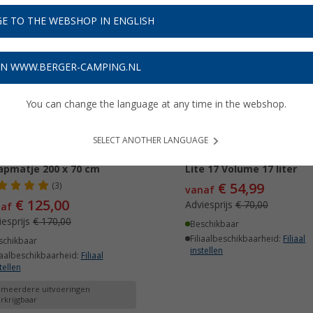
E TO THE WEBSHOP IN ENGLISH
26%
-21%
ON WWW.BERGER-CAMPING.NL
You can change the language at any time in the webshop.
SELECT ANOTHER LANGUAGE
de Dream II zelfopblazend
Deuter wandelrugzak Sp
apmatje 200 x 70 cm
Lite 17 Volume 17 liter
€ 54,99
(3)
vanaf
€ 125,00
Adviesprijs
€ 70,00
naf
iesprijs
€ 170,00
Beschikbaar
Filiaalbeschikbaarheid:
Filiaal
schikbaar
instellen
iaalbeschikbaarheid:
Filiaal
tellen
 meerdere uitvoeringen
rkrijgbaar