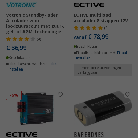
Votronic Standby-lader
ECTIVE multiload
Acculader voor
acculader 8 stappen 12V
loodzuuraccu's met zuur-,
(3)
gel- of AGM-technologie
€ 78,99
vanaf
(4)
€ 36,99
Beschikbaar
Filiaalbeschikbaarheid:
Filiaal
Beschikbaar
instellen
Filiaalbeschikbaarheid:
Filiaal
In meerdere uitvoeringen
instellen
verkrijgbaar
-6%