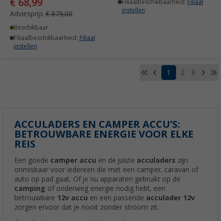
€ 68,99
Filiaalbeschikbaarheid:
Filiaal
instellen
Adviesprijs
€ 879,00
Beschikbaar
Filiaalbeschikbaarheid:
Filiaal
instellen
1
2
3
ACCULADERS EN CAMPER ACCU’S:
BETROUWBARE ENERGIE VOOR ELKE
REIS
Een goede
camper accu
en de juiste
acculaders
zijn
onmisbaar voor iedereen die met een camper, caravan of
auto op pad gaat. Of je nu apparaten gebruikt op de
camping
of onderweg energie nodig hebt, een
betrouwbare
12v accu
en een passende
acculader 12v
zorgen ervoor dat je nooit zonder stroom zit.