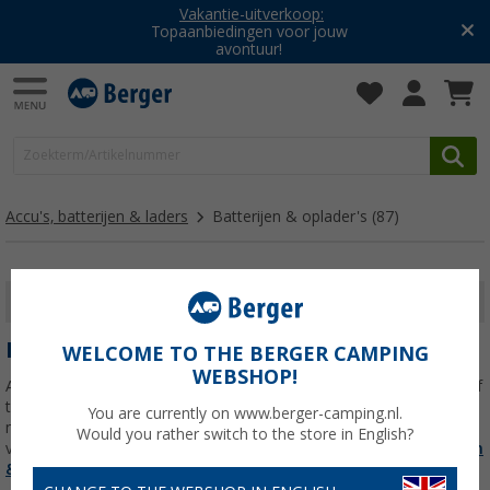
Vakantie-uitverkoop:
Topaanbiedingen voor jouw
avontuur!
Accu's, batterijen & laders
Batterijen & oplader's
(87)
FILTER WEERGEVEN
BATTERIJEN & OPLADER'S
WELCOME TO THE BERGER CAMPING
WEBSHOP!
Accuproblemen kunnen zich zelfs voordoen op afgelegen wegen of
tijdens het kamperen in de wildernis. Maar maak je geen zorgen,
You are currently on www.berger-camping.nl.
met de eersteklas acculaders van Fritz Berger zit je altijd aan de
Would you rather switch to the store in English?
veilige kant. Of het nu voor je autoaccu,
Lees meer over
Batterijen
& oplader's
>>>