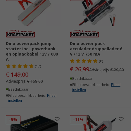
Dino powerpack jump
Dino power pack
starter incl. powerbank
acculader druppellader 6
en oplaadkabel 12V / 600
V /12 V 750 mA
A
(6)
(17)
€ 26,99
Adviesprijs
€ 29,90
€ 149,00
Beschikbaar
Adviesprijs
€ 168,00
Filiaalbeschikbaarheid:
Filiaal
Beschikbaar
instellen
Filiaalbeschikbaarheid:
Filiaal
instellen
-5%
-11%