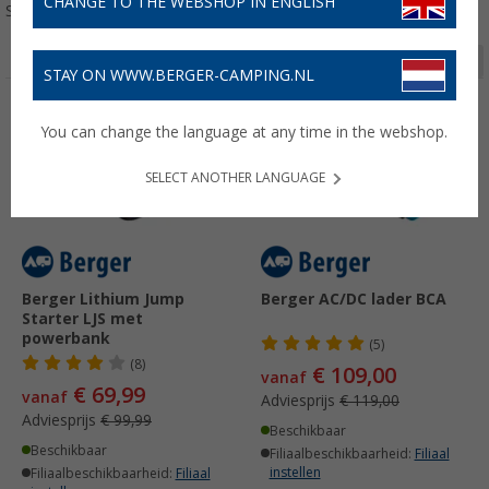
CHANGE TO THE WEBSHOP IN ENGLISH
Sorteren:
Pagina 1 van 3
STAY ON WWW.BERGER-CAMPING.NL
-30%
-8%
You can change the language at any time in the webshop.
SELECT ANOTHER LANGUAGE
Berger Lithium Jump
Berger AC/DC lader BCA
Starter LJS met
powerbank
(5)
(8)
€ 109,00
vanaf
€ 69,99
vanaf
Adviesprijs
€ 119,00
Adviesprijs
€ 99,99
Beschikbaar
Beschikbaar
Filiaalbeschikbaarheid:
Filiaal
instellen
Filiaalbeschikbaarheid:
Filiaal