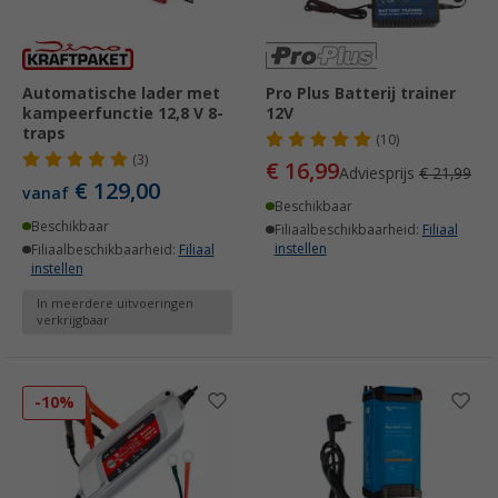
Automatische lader met
Pro Plus Batterij trainer
kampeerfunctie 12,8 V 8-
12V
traps
(10)
(3)
€ 16,99
Adviesprijs
€ 21,99
€ 129,00
vanaf
Beschikbaar
Beschikbaar
Filiaalbeschikbaarheid:
Filiaal
instellen
Filiaalbeschikbaarheid:
Filiaal
instellen
In meerdere uitvoeringen
verkrijgbaar
-10%