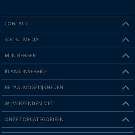
CONTACT
SOCIAL MEDIA
Een vraag?
MIJN BERGER
Winkel vinden
KLANTENSERVICE
Mijn account
Status bestelling
BETAALMOGELIJKHEDEN
FAQ & Contact
Berger voordeelkaart
Verzendinformatie
WIJ VERZENDEN MET
Verlanglijstje
Retourneren
ONZE TOPCATEGORIEËN
Catalogus