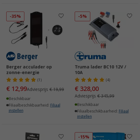
-35%
-5%
Berger acculader op
Truma lader BC10 12V /
zonne-energie
10A
(1)
(4)
€ 12,99
€ 328,00
Adviesprijs
€ 19,99
Adviesprijs
€ 345,99
Beschikbaar
Beschikbaar
Filiaalbeschikbaarheid:
Filiaal
instellen
Filiaalbeschikbaarheid:
Filiaal
instellen
-15%