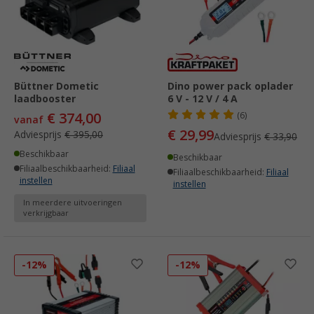
Büttner Dometic
Dino power pack oplader
laadbooster
6 V - 12 V / 4 A
€ 374,00
(6)
vanaf
€ 29,99
Adviesprijs
€ 395,00
Adviesprijs
€ 33,90
Beschikbaar
Beschikbaar
Filiaalbeschikbaarheid:
Filiaal
Filiaalbeschikbaarheid:
Filiaal
instellen
instellen
In meerdere uitvoeringen
verkrijgbaar
-12%
-12%