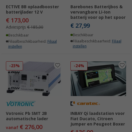
ECTIVE BB oplaadbooster
Barebones Batterijbos &
batterijlader 12 V
vervangbare Li-Ion
batterij voor op het spoor
€ 173,00
€ 27,99
Adviesprijs
€ 185,00
Beschikbaar
Beschikbaar
Filiaalbeschikbaarheid:
Filiaal
Filiaalbeschikbaarheid:
Filiaal
instellen
instellen
-23%
-24%
Votronic Pb SMT 2B
INBAY Qi laadstation voor
automatische lader
Fiat Ducato, Citroen
Jumper en Peugeot Boxer
€ 276,00
vanaf