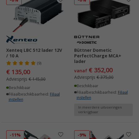
-6%
-6%
Xenteq LBC 512 lader 12V
Büttner Dometic
/ 10 A
PerfectCharge MCA+
lader
(9)
€ 352,00
€ 135,00
vanaf
Adviesprijs
€ 375,00
Adviesprijs
€ 145,00
Beschikbaar
Beschikbaar
Filiaalbeschikbaarheid:
Filiaal
Filiaalbeschikbaarheid:
Filiaal
instellen
instellen
In meerdere uitvoeringen
verkrijgbaar
-11%
-9%