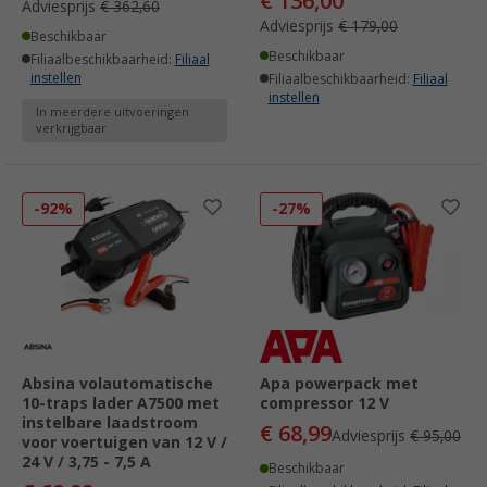
€ 136,00
Adviesprijs
€ 362,60
Adviesprijs
€ 179,00
Beschikbaar
Beschikbaar
Filiaalbeschikbaarheid:
Filiaal
instellen
Filiaalbeschikbaarheid:
Filiaal
instellen
In meerdere uitvoeringen
verkrijgbaar
-92%
-27%
Absina volautomatische
Apa powerpack met
10-traps lader A7500 met
compressor 12 V
instelbare laadstroom
€ 68,99
Adviesprijs
€ 95,00
voor voertuigen van 12 V /
24 V / 3,75 - 7,5 A
Beschikbaar