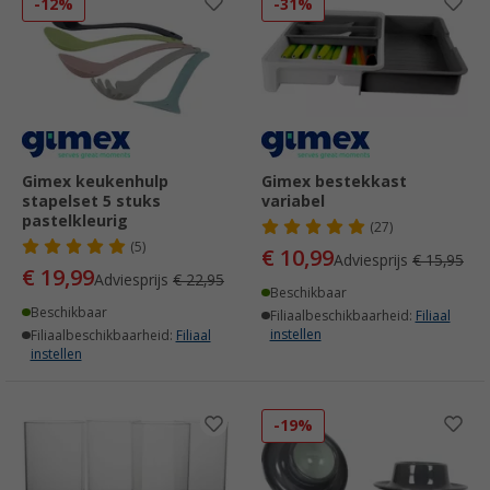
-12%
-31%
Gimex keukenhulp
Gimex bestekkast
stapelset 5 stuks
variabel
pastelkleurig
(27)
(5)
€ 10,99
Adviesprijs
€ 15,95
€ 19,99
Adviesprijs
€ 22,95
Beschikbaar
Beschikbaar
Filiaalbeschikbaarheid:
Filiaal
instellen
Filiaalbeschikbaarheid:
Filiaal
instellen
-19%