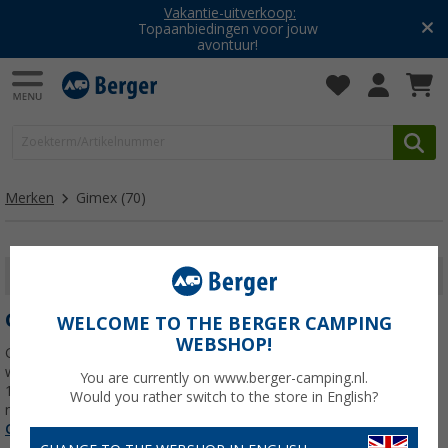
Vakantie-uitverkoop:
Topaanbiedingen voor jouw
avontuur!
Merken
Gimex
(70)
FILTER WEERGEVEN
GIMEX
WELCOME TO THE BERGER CAMPING
WEBSHOP!
Gimex zal bij veel kampeerders en buitensporters wel bekend zijn,
want het bedrijf uit Bergisch-Gladbach heeft sinds zijn oprichting in
You are currently on www.berger-camping.nl.
1989 naam gemaakt - met hoogwaardig kampeerservies van
Would you rather switch to the store in English?
melamine. Dit materiaal is een grondstof waaruit
Lees meer over
Gimex
>>>