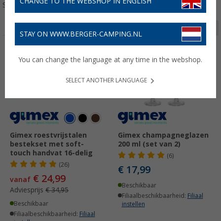
CHANGE TO THE WEBSHOP IN ENGLISH
Sorteren:
Pagina 1 van 3
STAY ON WWW.BERGER-CAMPING.NL
-28%
You can change the language at any time in the webshop.
SELECT ANOTHER LANGUAGE
Gimex roestvrijstalen
Gimex champagneglazen
bestekset met soft-
200 ml (set van 2)
touch handvat 16-delig
(6)
(26)
€ 17,99
€ 24,99
vanaf
Beschikbaar
Adviesprijs
€ 34,95
Filiaalbeschikbaarheid:
Filiaal
Beschikbaar
instellen
Filiaalbeschikbaarheid:
Filiaal