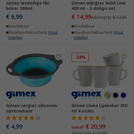
Gimex levendige lijn
Gimex wijnglas Solid Line
beker 380ml
400 ml - 2-delige set
€ 6,99
€ 14,99
Adviesprijs
€ 17,95
Beschikbaar
Beschikbaar
Filiaalbeschikbaarheid:
Filiaal
Filiaalbeschikbaarheid:
Filiaal
instellen
instellen
-24%
Gimex vergiet siliconen
Gimex Linea Lijnbeker 350
opvouwbaar
ml 4 stuks
(2)
(1)
€ 4,99
€ 20,99
vanaf
Adviesprijs
€ 27,95