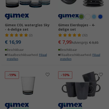
Gimex COL waterglas Sky
Gimex Eierdopjes - 4-
- 4-delige set
delige set
(2)
(32)
€ 16,99
€ 7,99
Adviesprijs
€ 9,95
Beschikbaar
Beschikbaar
Filiaalbeschikbaarheid:
Filiaal
Filiaalbeschikbaarheid:
Filiaal
instellen
instellen
-19%
-10%