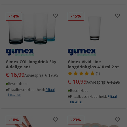
-14%
-15%
Gimex COL longdrink Sky -
Gimex Vivid Line
4-delige set
longdrinkglas 410 ml 2 st
€ 16,99
(1)
Adviesprijs
€ 19,95
€ 10,99
Adviesprijs
€ 12,95
Beschikbaar
Filiaalbeschikbaarheid:
Filiaal
Beschikbaar
instellen
Filiaalbeschikbaarheid:
Filiaal
instellen
-18%
-23%