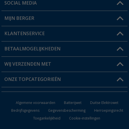
SOCIAL MEDIA
Een vraag?
MIJN BERGER
Winkel vinden
KLANTENSERVICE
Mijn account
Status bestelling
BETAALMOGELIJKHEDEN
FAQ & Contact
Berger voordeelkaart
Verzendinformatie
WIJ VERZENDEN MET
Verlanglijstje
Retourneren
ONZE TOPCATEGORIEËN
Catalogus
Camper en caravan accessoires
Dealer worden
Algemene voorwaarden
Batterijwet
Duitse Elektrowet
Keukenaccessoires
Bedrijfsgegevens
Gegevensbescherming
Herroepingsrecht
Toegankelijkheid
Cookie-instellingen
Campingmeubilair