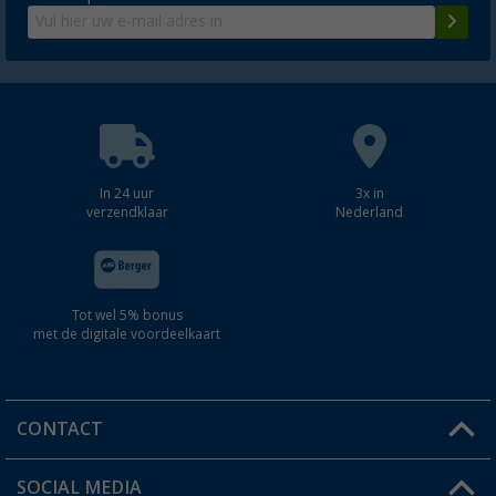
In 24 uur
3x in
verzendklaar
Nederland
Tot wel 5% bonus
met de digitale voordeelkaart
CONTACT
SOCIAL MEDIA
Een vraag?