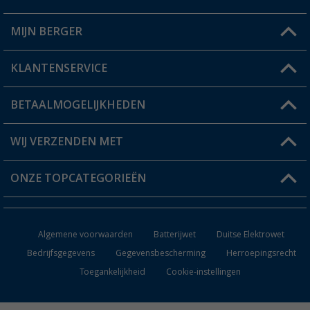
MIJN BERGER
Winkel vinden
KLANTENSERVICE
Mijn account
Status bestelling
BETAALMOGELIJKHEDEN
FAQ & Contact
Berger voordeelkaart
Verzendinformatie
WIJ VERZENDEN MET
Verlanglijstje
Retourneren
ONZE TOPCATEGORIEËN
Catalogus
Camper en caravan accessoires
Dealer worden
Algemene voorwaarden
Batterijwet
Duitse Elektrowet
Keukenaccessoires
Bedrijfsgegevens
Gegevensbescherming
Herroepingsrecht
Toegankelijkheid
Cookie-instellingen
Campingmeubilair
Campingtoiletten