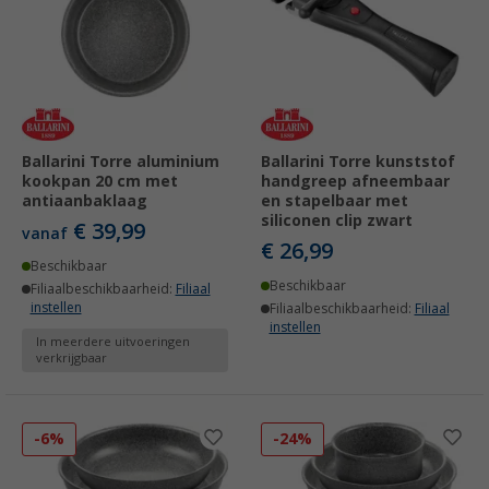
Ballarini Torre aluminium
Ballarini Torre kunststof
kookpan 20 cm met
handgreep afneembaar
antiaanbaklaag
en stapelbaar met
siliconen clip zwart
€ 39,99
vanaf
€ 26,99
Beschikbaar
Beschikbaar
Filiaalbeschikbaarheid:
Filiaal
instellen
Filiaalbeschikbaarheid:
Filiaal
instellen
In meerdere uitvoeringen
verkrijgbaar
-6%
-24%