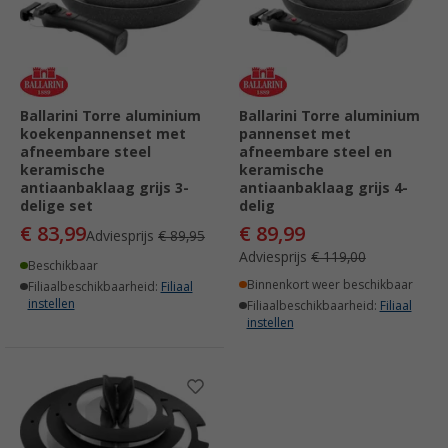
Ballarini Torre aluminium
Ballarini Torre aluminium
koekenpannenset met
pannenset met
afneembare steel
afneembare steel en
keramische
keramische
antiaanbaklaag grijs 3-
antiaanbaklaag grijs 4-
delige set
delig
€ 83,99
€ 89,99
Adviesprijs
€ 89,95
Adviesprijs
€ 119,00
Beschikbaar
Binnenkort weer beschikbaar
Filiaalbeschikbaarheid:
Filiaal
instellen
Filiaalbeschikbaarheid:
Filiaal
instellen