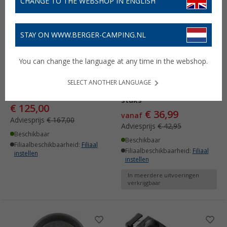
CHANGE TO THE WEBSHOP IN ENGLISH
STAY ON WWW.BERGER-CAMPING.NL
You can change the language at any time in the webshop.
Ballarini Click & Cook
Ballarini Torre aluminium
saucepan - 3-delige set
koekenpannenset met
SELECT ANOTHER LANGUAGE
afneembare steel, 2
(2)
stuks
€ 125,00
€ 36,99
vanaf
Adviesprijs
€ 167,00
Adviesprijs
€ 42,95
Beschikbaar
Beschikbaar
Filiaalbeschikbaarheid:
Filiaal
Filiaalbeschikbaarheid:
Filiaal
instellen
instellen
In meerdere uitvoeringen
verkrijgbaar