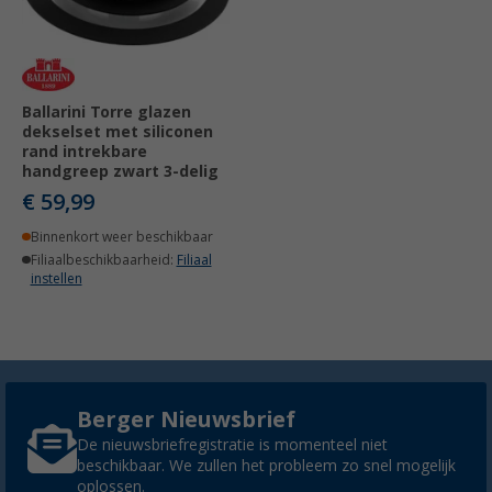
Ballarini Torre glazen
dekselset met siliconen
rand intrekbare
handgreep zwart 3-delig
€ 59,99
Binnenkort weer beschikbaar
Filiaalbeschikbaarheid:
Filiaal
instellen
Berger Nieuwsbrief
De nieuwsbriefregistratie is momenteel niet
beschikbaar. We zullen het probleem zo snel mogelijk
oplossen.