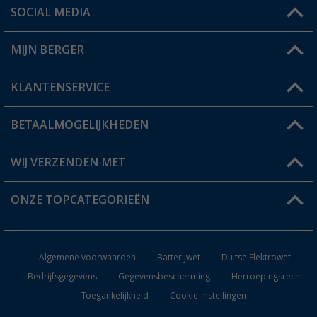
SOCIAL MEDIA
Een vraag?
MIJN BERGER
Winkel vinden
KLANTENSERVICE
Mijn account
Status bestelling
BETAALMOGELIJKHEDEN
FAQ & Contact
Berger voordeelkaart
Verzendinformatie
WIJ VERZENDEN MET
Verlanglijstje
Retourneren
ONZE TOPCATEGORIEËN
Catalogus
Camper en caravan accessoires
Dealer worden
Algemene voorwaarden
Batterijwet
Duitse Elektrowet
Keukenaccessoires
Bedrijfsgegevens
Gegevensbescherming
Herroepingsrecht
Toegankelijkheid
Cookie-instellingen
Campingmeubilair