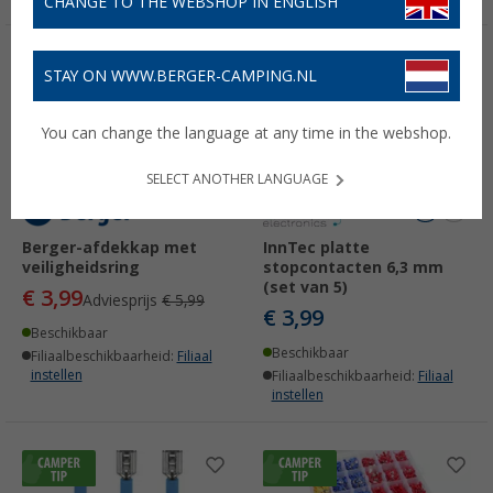
CHANGE TO THE WEBSHOP IN ENGLISH
-33%
STAY ON WWW.BERGER-CAMPING.NL
You can change the language at any time in the webshop.
SELECT ANOTHER LANGUAGE
Berger-afdekkap met
InnTec platte
veiligheidsring
stopcontacten 6,3 mm
(set van 5)
€ 3,99
Adviesprijs
€ 5,99
€ 3,99
Beschikbaar
Beschikbaar
Filiaalbeschikbaarheid:
Filiaal
instellen
Filiaalbeschikbaarheid:
Filiaal
instellen