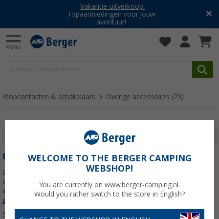
Vakantie-uitverkoop:
Topaanbiedingen voor jouw
avontuur!
Stopcontacten & schakelaars
Overige accessoires
(25)
FILTER WEERGEVEN
OVERIGE ACCESSOIRES
WELCOME TO THE BERGER CAMPING
WEBSHOP!
Van montageframes en kabelschoenen tot kabeloprollers en
afdekkappen: met de juiste accessoires werk je jouw elektrische
You are currently on www.berger-camping.nl.
installatie veilig, netjes en duurzaam af.
Lees meer over
Overige
Would you rather switch to the store in English?
accessoires
>>>
Sorteren: