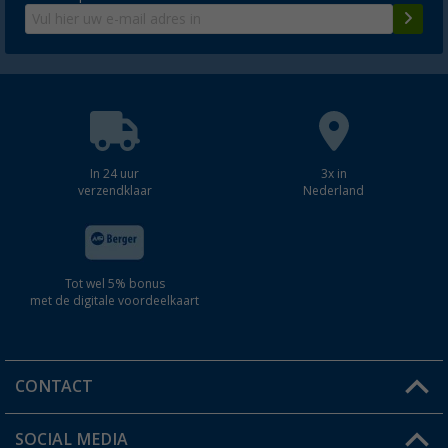
In 24 uur
3x in
verzendklaar
Nederland
Tot wel 5% bonus
met de digitale voordeelkaart
CONTACT
SOCIAL MEDIA
Een vraag?