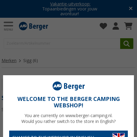
Vakantie-uitverkoop:
Topaanbiedingen voor jouw
avontuur!
Merken
Sigg
(6)
FILTER WEERGEVEN
SIGG
WELCOME TO THE BERGER CAMPING
WEBSHOP!
Sorteren:
You are currently on www.berger-camping.nl.
Would you rather switch to the store in English?
-17%
-13%