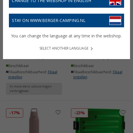
CHANGE TO THE WEBSHOP IN ENGLISH
STAY ON WWW.BERGER-CAMPING.NL
You can change the language at any time in the webshop.
SIGG Edelsteen FJ Seleniet
Sigg WMB Traveller
Voedselcontainer
drinkfles 1,5 liter
SELECT ANOTHER LANGUAGE
€ 32,99
€ 24,99
Adviesprijs
€ 39,95
Adviesprijs
€ 28,95
Beschikbaar
Beschikbaar
Filiaalbeschikbaarheid:
Filiaal
Filiaalbeschikbaarheid:
Filiaal
instellen
instellen
In meerdere uitvoeringen
verkrijgbaar
-17%
-23%