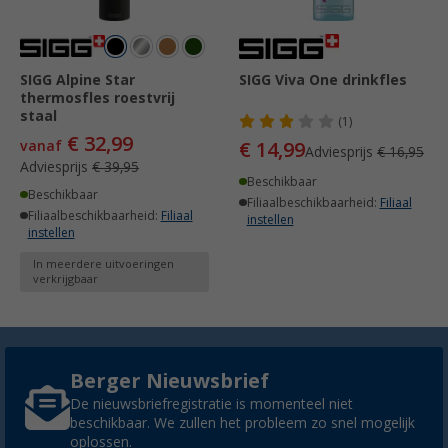
SIGG Alpine Star
SIGG Viva One drinkfles
thermosfles roestvrij
staal
(1)
€ 32,99
vanaf
€ 14,99
Adviesprijs
€ 16,95
Adviesprijs
€ 39,95
Beschikbaar
Beschikbaar
Filiaalbeschikbaarheid:
Filiaal
Filiaalbeschikbaarheid:
Filiaal
instellen
instellen
In meerdere uitvoeringen
verkrijgbaar
Berger Nieuwsbrief
De nieuwsbriefregistratie is momenteel niet
beschikbaar. We zullen het probleem zo snel mogelijk
oplossen.