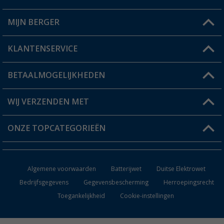
MIJN BERGER
Winkel vinden
KLANTENSERVICE
Mijn account
Status bestelling
BETAALMOGELIJKHEDEN
FAQ & Contact
Berger voordeelkaart
Verzendinformatie
WIJ VERZENDEN MET
Verlanglijstje
Retourneren
ONZE TOPCATEGORIEËN
Catalogus
Camper en caravan accessoires
Dealer worden
Algemene voorwaarden
Batterijwet
Duitse Elektrowet
Keukenaccessoires
Bedrijfsgegevens
Gegevensbescherming
Herroepingsrecht
Toegankelijkheid
Cookie-instellingen
Campingmeubilair
Campingtoiletten