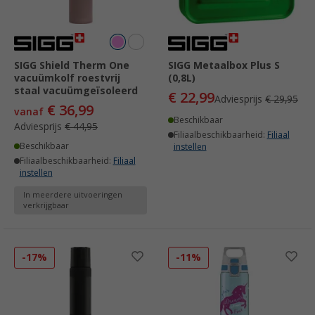
SIGG Shield Therm One
SIGG Metaalbox Plus S
vacuümkolf roestvrij
(0,8L)
staal vacuümgeïsoleerd
€ 22,99
Adviesprijs
€ 29,95
€ 36,99
vanaf
Beschikbaar
Adviesprijs
€ 44,95
Filiaalbeschikbaarheid:
Filiaal
Beschikbaar
instellen
Filiaalbeschikbaarheid:
Filiaal
instellen
In meerdere uitvoeringen
verkrijgbaar
-17%
-11%