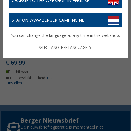
CHANGE TO THE WEBSHOP IN ENGLISH
STAY ON WWW.BERGER-CAMPING.NL
You can change the language at any time in the webshop.
SystafeX TV-muurbeugel
13 - 27”
SELECT ANOTHER LANGUAGE
(35)
€ 69,99
Beschikbaar
Filiaalbeschikbaarheid:
Filiaal
instellen
Berger Nieuwsbrief
De nieuwsbriefregistratie is momenteel niet