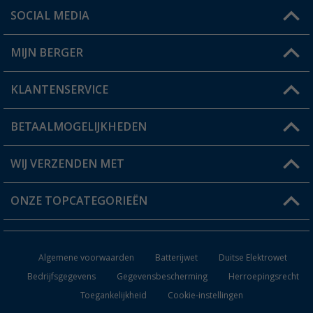
SOCIAL MEDIA
Een vraag?
MIJN BERGER
Winkel vinden
KLANTENSERVICE
Mijn account
Status bestelling
BETAALMOGELIJKHEDEN
FAQ & Contact
Berger voordeelkaart
Verzendinformatie
WIJ VERZENDEN MET
Verlanglijstje
Retourneren
ONZE TOPCATEGORIEËN
Catalogus
Camper en caravan accessoires
Dealer worden
Algemene voorwaarden
Batterijwet
Duitse Elektrowet
Keukenaccessoires
Bedrijfsgegevens
Gegevensbescherming
Herroepingsrecht
Toegankelijkheid
Cookie-instellingen
Campingmeubilair