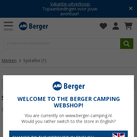
Vakantie-uitverkoop:
Topaanbiedingen voor jouw
avontuur!
Merken
Systafex
(1)
FILTER WEERGEVEN
SYSTAFEX
WELCOME TO THE BERGER CAMPING
WEBSHOP!
Sorteren:
You are currently on www.berger-camping.nl.
Would you rather switch to the store in English?