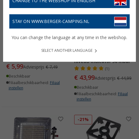
CHANGE TO THE WEBSHOP IN ENGLISH
STAY ON WWW.BERGER-CAMPING.NL
You can change the language at any time in the webshop.
RoPü mini zuignap
Rothenberger Gas OFF
automatische
SELECT ANOTHER LANGUAGE
noodgasafsluiter met
(11)
niveau-indicator 50 mbar
€ 5,99
Adviesprijs
€ 7,49
(1)
€ 43,99
Beschikbaar
Adviesprijs
€ 44,99
Filiaalbeschikbaarheid:
Filiaal
Beschikbaar
instellen
Filiaalbeschikbaarheid:
Filiaal
instellen
-21%