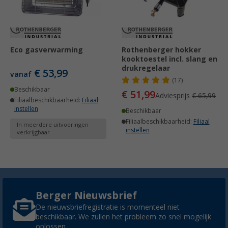
Eco gasverwarming
Rothenberger hokker
kooktoestel incl. slang en
drukregelaar
€ 53,99
vanaf
(17)
Beschikbaar
€ 51,99
Adviesprijs
€ 65,99
Filiaalbeschikbaarheid:
Filiaal
instellen
Beschikbaar
Filiaalbeschikbaarheid:
Filiaal
In meerdere uitvoeringen
instellen
verkrijgbaar
Berger Nieuwsbrief
De nieuwsbriefregistratie is momenteel niet
beschikbaar. We zullen het probleem zo snel mogelijk
oplossen.