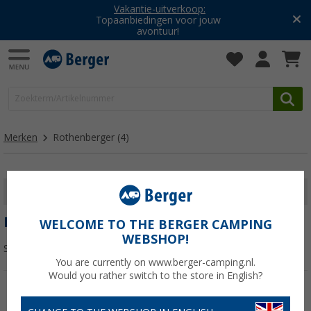
Vakantie-uitverkoop:
Topaanbiedingen voor jouw
avontuur!
Merken
Rothenberger
(4)
FILTER WEERGEVEN
ROTHENBERGER
WELCOME TO THE BERGER CAMPING
WEBSHOP!
Sorteren:
You are currently on www.berger-camping.nl.
Would you rather switch to the store in English?
-20%
-2%