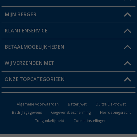
Een vraag?
MIJN BERGER
Winkel vinden
KLANTENSERVICE
Mijn account
Status bestelling
BETAALMOGELIJKHEDEN
FAQ & Contact
Berger voordeelkaart
Verzendinformatie
WIJ VERZENDEN MET
Verlanglijstje
Retourneren
ONZE TOPCATEGORIEËN
Catalogus
Camper en caravan accessoires
Dealer worden
Algemene voorwaarden
Batterijwet
Duitse Elektrowet
Keukenaccessoires
Bedrijfsgegevens
Gegevensbescherming
Herroepingsrecht
Toegankelijkheid
Cookie-instellingen
Campingmeubilair
Campingtoiletten