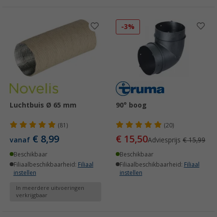
-3%
Luchtbuis Ø 65 mm
90° boog
(81)
(20)
€ 8,99
€ 15,50
vanaf
Adviesprijs
€ 15,99
Beschikbaar
Beschikbaar
Filiaalbeschikbaarheid:
Filiaal
Filiaalbeschikbaarheid:
Filiaal
instellen
instellen
In meerdere uitvoeringen
verkrijgbaar