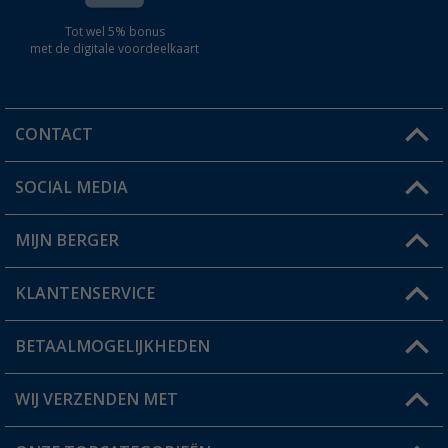
Tot wel 5% bonus
met de digitale voordeelkaart
CONTACT
SOCIAL MEDIA
Een vraag?
MIJN BERGER
Winkel vinden
KLANTENSERVICE
Mijn account
Status bestelling
BETAALMOGELIJKHEDEN
FAQ & Contact
Berger voordeelkaart
Verzendinformatie
WIJ VERZENDEN MET
Verlanglijstje
Retourneren