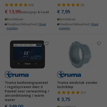
(23)
(5)
€ 13,99
€ 7,95
Adviesprijs
€ 14,49
Beschikbaar
Beschikbaar
Filiaalbeschikbaarheid:
Filiaal
Filiaalbeschikbaarheid:
Filiaal
instellen
instellen
Truma bedieningspaneel
Truma eindstuk zonder
/ regelsysteem iNet X
luchtklep
Paneel voor verwarming /
(11)
airconditioning / warm
€ 3,75
water
€ 349,00
Beschikbaar