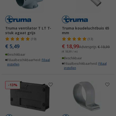
Truma ventilator T LT T-
Truma koudeluchtbuis 65
stuk agaat grijs
mm
(19)
(13)
€ 5,49
€ 18,99
Adviesprijs
€ 19,99
(€ 18,99 / m)
Beschikbaar
Beschikbaar
Filiaalbeschikbaarheid:
Filiaal
Filiaalbeschikbaarheid:
Filiaal
instellen
instellen
-13%