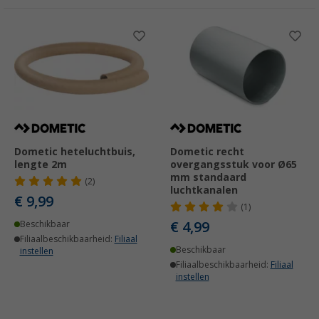
Dometic heteluchtbuis,
Dometic recht
lengte 2m
overgangsstuk voor Ø65
mm standaard
(2)
luchtkanalen
€ 9,99
(1)
€ 4,99
Beschikbaar
Filiaalbeschikbaarheid:
Filiaal
Beschikbaar
instellen
Filiaalbeschikbaarheid:
Filiaal
instellen