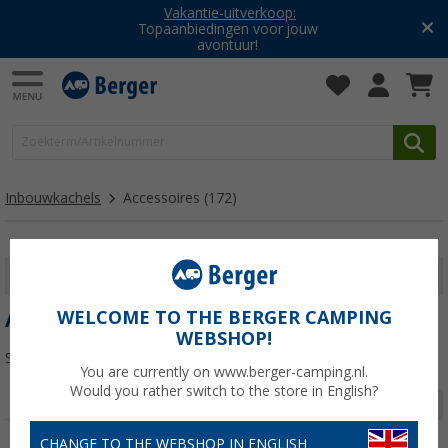
Vakantie-uitverkoop:
Topaanbiedingen voor jouw
avontuur!
Inbouwkachels
Accessoires
(172)
FILTER WEERGEVEN
WELCOME TO THE BERGER CAMPING
ACCESSOIRES
WEBSHOP!
Sorteren:
You are currently on www.berger-camping.nl.
Would you rather switch to the store in English?
Pagina 1 van 6
CHANGE TO THE WEBSHOP IN ENGLISH