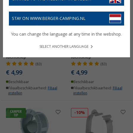
STAY ON WWW.BERGER-CAMPING.NL
You can change the language at any time in the webshop.
SELECT ANOTHER LANGUAGE
Truma eindstuk met
Truma eindstuk met
luchtklep
luchtklep
(83)
(83)
€ 4,99
€ 4,99
Beschikbaar
Beschikbaar
Filiaalbeschikbaarheid:
Filiaal
Filiaalbeschikbaarheid:
Filiaal
instellen
instellen
-10%