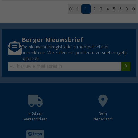
1
2
3
4
5
6
Berger Nieuwsbrief
De nieuwsbriefregistratie is momenteel niet
beschikbaar. We zullen het probleem zo snel mogelijk
oplossen.
In 24 uur
3x in
verzendklaar
Nederland