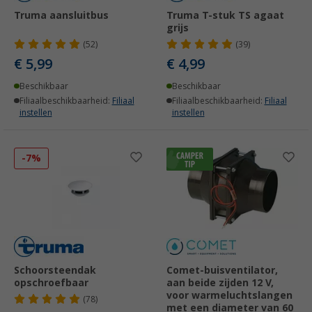
Truma aansluitbus
Truma T-stuk TS agaat
grijs
(52)
(39)
€ 5,99
€ 4,99
Beschikbaar
Beschikbaar
Filiaalbeschikbaarheid:
Filiaal
Filiaalbeschikbaarheid:
Filiaal
instellen
instellen
-7%
Schoorsteendak
Comet-buisventilator,
opschroefbaar
aan beide zijden 12 V,
voor warmeluchtslangen
(78)
met een diameter van 60