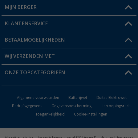
MIJN BERGER
Winkel vinden
KLANTENSERVICE
Mijn account
Status bestelling
BETAALMOGELIJKHEDEN
FAQ & Contact
Berger voordeelkaart
Verzendinformatie
WIJ VERZENDEN MET
Verlanglijstje
Retourneren
ONZE TOPCATEGORIEËN
Catalogus
Camper en caravan accessoires
Dealer worden
Algemene voorwaarden
Batterijwet
Duitse Elektrowet
Keukenaccessoires
Bedrijfsgegevens
Gegevensbescherming
Herroepingsrecht
Toegankelijkheid
Cookie-instellingen
Campingmeubilair
Campingtoiletten
Alle prijzen zijn incl. btw, gratis bezorging vanaf €50 binnen Duitsland, excl. toeslag voor