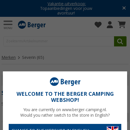
Vakantie-uitverkoop:
Topaanbiedingen voor jouw
avontuur!
Merken
Severin
(65)
FILTER WEERGEVEN
SEVERIN
WELCOME TO THE BERGER CAMPING
WEBSHOP!
Sorteren:
You are currently on www.berger-camping.nl.
Would you rather switch to the store in English?
Pagina 1 van 3