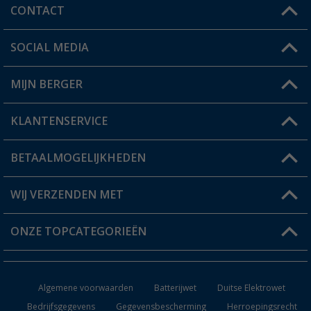
CONTACT
SOCIAL MEDIA
Een vraag?
MIJN BERGER
Winkel vinden
KLANTENSERVICE
Mijn account
Status bestelling
BETAALMOGELIJKHEDEN
FAQ & Contact
Berger voordeelkaart
Verzendinformatie
WIJ VERZENDEN MET
Verlanglijstje
Retourneren
ONZE TOPCATEGORIEËN
Catalogus
Camper en caravan accessoires
Dealer worden
Algemene voorwaarden
Batterijwet
Duitse Elektrowet
Keukenaccessoires
Bedrijfsgegevens
Gegevensbescherming
Herroepingsrecht