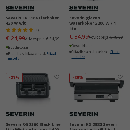
Severin EK 3164 Eierkoker
Severin glazen
420 W wit
waterkoker 2200 W / 1
liter
(1)
€ 34,99
€ 24,99
Adviesprijs
€ 49,99
Adviesprijs
€ 34,99
Beschikbaar
Beschikbaar
Filiaalbeschikbaarheid:
Filiaal
Filiaalbeschikbaarheid:
Filiaal
instellen
instellen
-27%
-29%
Severin RG 2360 Black Line
Severin KG 2380 Seveni
Lite Mini-raclettegrill 600
Flex contactgrill 3 in 1