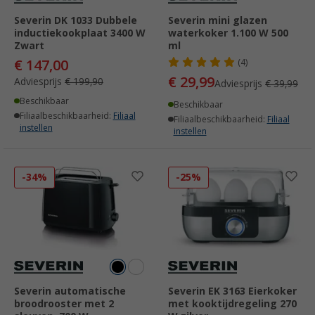
Severin DK 1033 Dubbele
Severin mini glazen
inductiekookplaat 3400 W
waterkoker 1.100 W 500
Zwart
ml
€ 147,00
(4)
€ 29,99
Adviesprijs
€ 199,90
Adviesprijs
€ 39,99
Beschikbaar
Beschikbaar
Filiaalbeschikbaarheid:
Filiaal
Filiaalbeschikbaarheid:
Filiaal
instellen
instellen
-34%
-25%
Severin automatische
Severin EK 3163 Eierkoker
broodrooster met 2
met kooktijdregeling 270