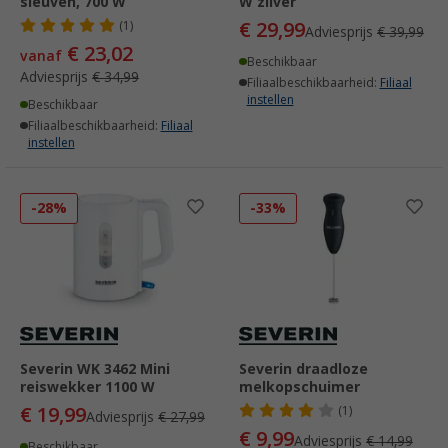
sleuven, 700 W
W zilver
€ 29,99
(1)
Adviesprijs
€ 39,99
€ 23,02
vanaf
Beschikbaar
Adviesprijs
€ 34,99
Filiaalbeschikbaarheid:
Filiaal
instellen
Beschikbaar
Filiaalbeschikbaarheid:
Filiaal
instellen
-28%
-33%
Severin WK 3462 Mini
Severin draadloze
reiswekker 1100 W
melkopschuimer
€ 19,99
(1)
Adviesprijs
€ 27,99
€ 9,99
Adviesprijs
€ 14,99
Beschikbaar