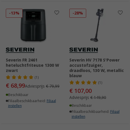
-13%
-28%
Severin FR 2461
Severin HV 7178 S'Power
heteluchtfriteuse 1300 W
accustofzuiger,
zwart
draadloos, 130 W, metallic
blauw
(1)
(1)
€ 68,99
Adviesprijs
€ 79,99
€ 107,00
Beschikbaar
Adviesprijs
€ 149,90
Filiaalbeschikbaarheid:
Filiaal
Beschikbaar
instellen
Filiaalbeschikbaarheid:
Filiaal
instellen