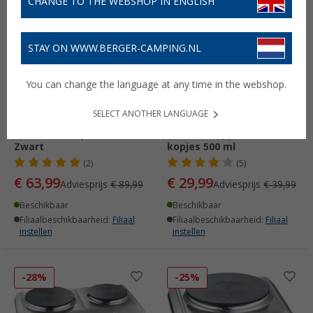
CHANGE TO THE WEBSHOP IN ENGLISH
-28%
-25%
STAY ON WWW.BERGER-CAMPING.NL
You can change the language at any time in the webshop.
SELECT ANOTHER LANGUAGE
Severin KP 1032
Kompakte
Inductiekookplaat 2000 W
koffiezetapparaat voor 4
Zwart
kopjes 500 ml
(2)
(5)
€ 63,99
€ 29,99
Adviesprijs
€ 89,99
Adviesprijs
€ 39,99
Beschikbaar
Beschikbaar
Filiaalbeschikbaarheid:
Filiaal
Filiaalbeschikbaarheid:
Filiaal
instellen
instellen
-28%
-25%