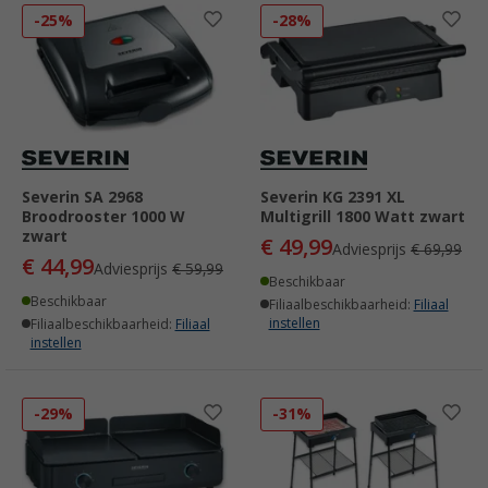
-25%
-28%
Severin SA 2968
Severin KG 2391 XL
Broodrooster 1000 W
Multigrill 1800 Watt zwart
zwart
€ 49,99
Adviesprijs
€ 69,99
€ 44,99
Adviesprijs
€ 59,99
Beschikbaar
Beschikbaar
Filiaalbeschikbaarheid:
Filiaal
instellen
Filiaalbeschikbaarheid:
Filiaal
instellen
-29%
-31%