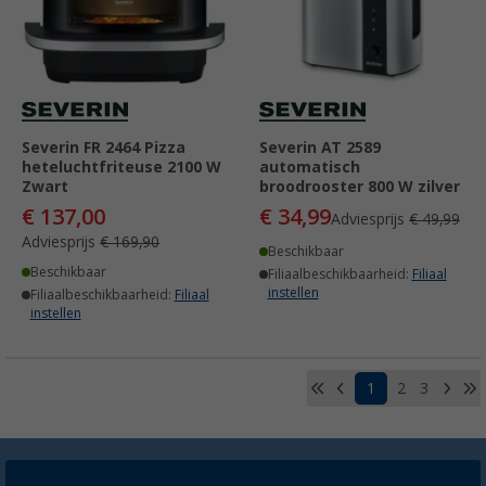
Severin FR 2464 Pizza
Severin AT 2589
heteluchtfriteuse 2100 W
automatisch
Zwart
broodrooster 800 W zilver
€ 137,00
€ 34,99
Adviesprijs
€ 49,99
Adviesprijs
€ 169,90
Beschikbaar
Beschikbaar
Filiaalbeschikbaarheid:
Filiaal
instellen
Filiaalbeschikbaarheid:
Filiaal
instellen
1
2
3