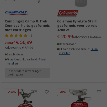
Campingaz Camp & Trek
Coleman FyreLite Start
Connect 1-pits gasfornuis
gasfornuis voor op reis
met cartridges
3200 W
€ 20,99
(1)
Adviesprijs
€ 24,99
€ 56,99
vanaf
Beschikbaar
Adviesprijs
€ 59,99
Filiaalbeschikbaarheid:
Filiaal
instellen
Beschikbaar
Filiaalbeschikbaarheid:
Filiaal
instellen
In meerdere uitvoeringen
verkrijgbaar
-14%
-8%