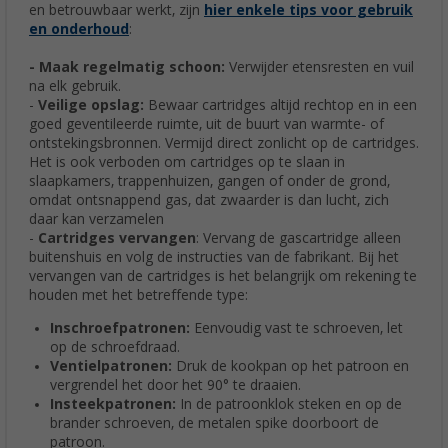
en betrouwbaar werkt, zijn
hier enkele tips voor gebruik
en onderhoud
:
- Maak regelmatig schoon:
Verwijder etensresten en vuil
na elk gebruik.
-
Veilige opslag:
Bewaar cartridges altijd rechtop en in een
goed geventileerde ruimte, uit de buurt van warmte- of
ontstekingsbronnen. Vermijd direct zonlicht op de cartridges.
Het is ook verboden om cartridges op te slaan in
slaapkamers, trappenhuizen, gangen of onder de grond,
omdat ontsnappend gas, dat zwaarder is dan lucht, zich
daar kan verzamelen
-
Cartridges vervangen
: Vervang de gascartridge alleen
buitenshuis en volg de instructies van de fabrikant. Bij het
vervangen van de cartridges is het belangrijk om rekening te
houden met het betreffende type:
Inschroefpatronen:
Eenvoudig vast te schroeven, let
op de schroefdraad.
Ventielpatronen:
Druk de kookpan op het patroon en
vergrendel het door het 90° te draaien.
Insteekpatronen:
In de patroonklok steken en op de
brander schroeven, de metalen spike doorboort de
patroon.