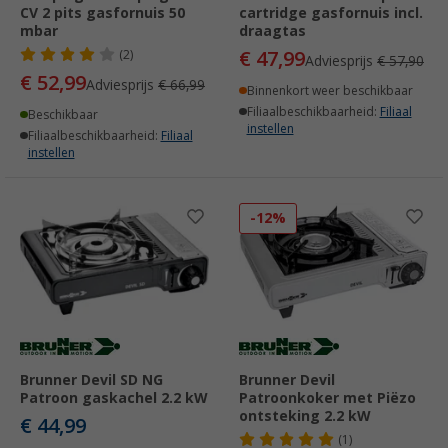
CV 2 pits gasfornuis 50
cartridge gasfornuis incl.
mbar
draagtas
€ 47,99
(2)
Adviesprijs
€ 57,90
€ 52,99
Adviesprijs
€ 66,99
Binnenkort weer beschikbaar
Filiaalbeschikbaarheid:
Filiaal
Beschikbaar
instellen
Filiaalbeschikbaarheid:
Filiaal
instellen
-12%
Brunner Devil SD NG
Brunner Devil
Patroon gaskachel 2.2 kW
Patroonkoker met Piëzo
ontsteking 2.2 kW
€ 44,99
(1)