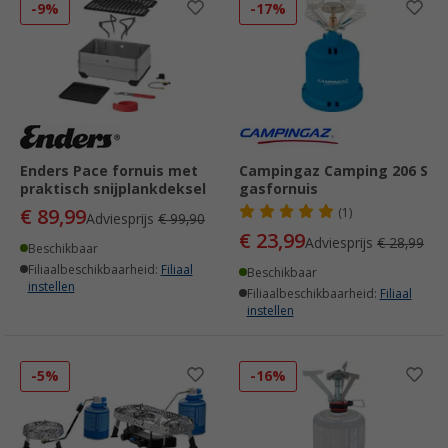
-9%
-17%
Enders Pace fornuis met
Campingaz Camping 206 S
praktisch snijplankdeksel
gasfornuis
€ 89,99
(1)
Adviesprijs
€ 99,90
€ 23,99
Adviesprijs
€ 28,99
Beschikbaar
Filiaalbeschikbaarheid:
Filiaal
Beschikbaar
instellen
Filiaalbeschikbaarheid:
Filiaal
instellen
-5%
-16%