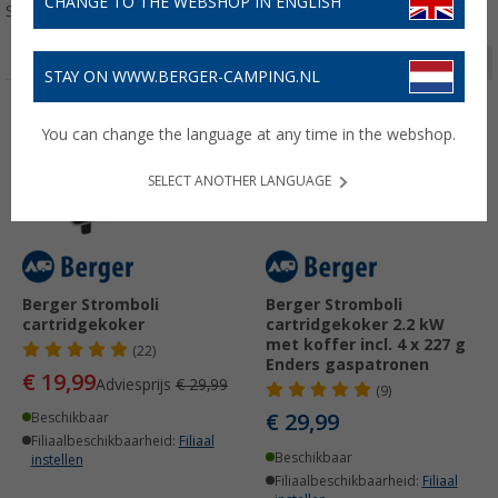
CHANGE TO THE WEBSHOP IN ENGLISH
Sorteren:
Pagina 1 van 2
STAY ON WWW.BERGER-CAMPING.NL
-33%
You can change the language at any time in the webshop.
SELECT ANOTHER LANGUAGE
Berger Stromboli
Berger Stromboli
cartridgekoker
cartridgekoker 2.2 kW
met koffer incl. 4 x 227 g
(22)
Enders gaspatronen
€ 19,99
Adviesprijs
€ 29,99
(9)
€ 29,99
Beschikbaar
Filiaalbeschikbaarheid:
Filiaal
Beschikbaar
instellen
Filiaalbeschikbaarheid:
Filiaal