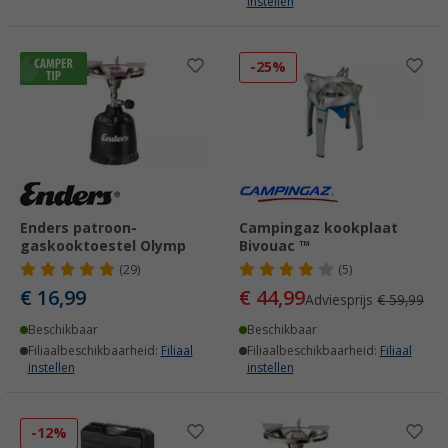
instellen
-25%
Enders patroon-
Campingaz kookplaat
gaskooktoestel Olymp
Bivouac ™
(29)
(5)
€ 16,99
€ 44,99
Adviesprijs
€ 59,99
Beschikbaar
Beschikbaar
Filiaalbeschikbaarheid:
Filiaal
Filiaalbeschikbaarheid:
Filiaal
instellen
instellen
-12%