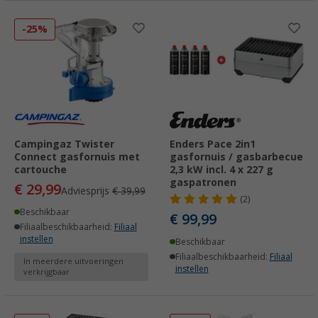
-25%
Campingaz Twister
Enders Pace 2in1
Connect gasfornuis met
gasfornuis / gasbarbecue
cartouche
2,3 kW incl. 4 x 227 g
gaspatronen
€ 29,99
Adviesprijs
€ 39,99
(2)
Beschikbaar
€ 99,99
Filiaalbeschikbaarheid:
Filiaal
instellen
Beschikbaar
Filiaalbeschikbaarheid:
Filiaal
In meerdere uitvoeringen
instellen
verkrijgbaar