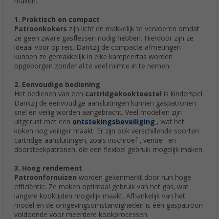
maken:
1. Praktisch en compact
Patroonkokers
zijn licht en makkelijk te vervoeren omdat
ze geen zware gasflessen nodig hebben. Hierdoor zijn ze
ideaal voor op reis. Dankzij de compacte afmetingen
kunnen ze gemakkelijk in elke kampeertas worden
opgeborgen zonder al te veel ruimte in te nemen.
2. Eenvoudige bediening
Het bedienen van een
cartridgekooktoestel
is kinderspel.
Dankzij de eenvoudige aansluitingen kunnen gaspatronen
snel en veilig worden aangebracht. Veel modellen zijn
uitgerust met een
ontstekingsbeveiliging
, wat het
koken nog veiliger maakt. Er zijn ook verschillende soorten
cartridge-aansluitingen, zoals inschroef-, ventiel- en
doorsteekpatronen, die een flexibel gebruik mogelijk maken.
3. Hoog rendement
Patroonfornuizen
worden gekenmerkt door hun hoge
efficiëntie. Ze maken optimaal gebruik van het gas, wat
langere kooktijden mogelijk maakt. Afhankelijk van het
model en de omgevingsomstandigheden is één gaspatroon
voldoende voor meerdere kookprocessen.