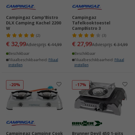
Campingaz Camp'Bistro
Campingaz
DLX Camping Kachel 2200
Tafelkooktoestel
W
CampBistro 3
(2)
(3)
€ 32,99
€ 27,99
Adviesprijs
€ 44,99
Adviesprijs
€ 34,99
Beschikbaar
Beschikbaar
Filiaalbeschikbaarheid:
Filiaal
Filiaalbeschikbaarheid:
Filiaal
instellen
instellen
-20%
-17%
Campingaz Camping Cook
Brunner Devil 450 1-pits