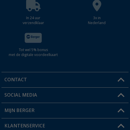
In 24 uur
3x in
verzendklaar
Nederland
Tot wel 5% bonus
met de digitale voordeelkaart
CONTACT
SOCIAL MEDIA
Een vraag?
MIJN BERGER
Winkel vinden
KLANTENSERVICE
Mijn account