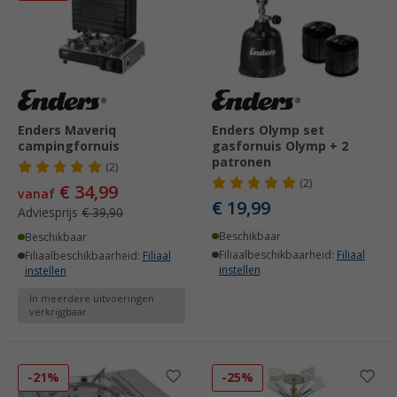
Enders Maveriq
Enders Olymp set
campingfornuis
gasfornuis Olymp + 2
patronen
(2)
(2)
€ 34,99
vanaf
€ 19,99
Adviesprijs
€ 39,90
Beschikbaar
Beschikbaar
Filiaalbeschikbaarheid:
Filiaal
Filiaalbeschikbaarheid:
Filiaal
instellen
instellen
In meerdere uitvoeringen
verkrijgbaar
-21%
-25%