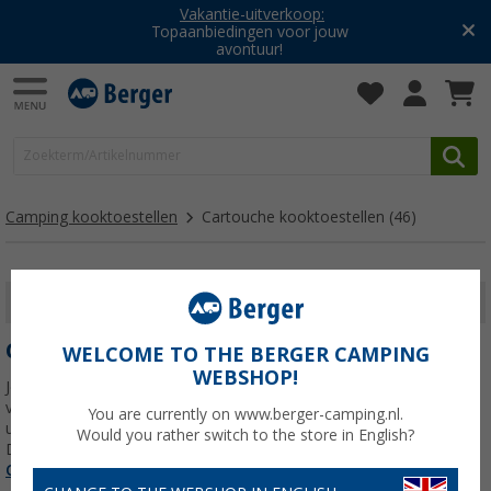
Vakantie-uitverkoop:
Topaanbiedingen voor jouw
avontuur!
Camping kooktoestellen
Cartouche kooktoestellen
(46)
FILTER WEERGEVEN
CARTOUCHE KOOKTOESTELLEN
WELCOME TO THE BERGER CAMPING
WEBSHOP!
Je betrouwbare metgezel voor elk avontuur Ben je klaar voor je
volgende kampeeravontuur? Met een cartridge cooker ben je goed
You are currently on www.berger-camping.nl.
uitgerust om heerlijke maaltijden te bereiden in de vrije natuur.
Would you rather switch to the store in English?
Deze compacte en draagbare kooktoestellen
Lees meer over
Cartouche kooktoestellen
>>>