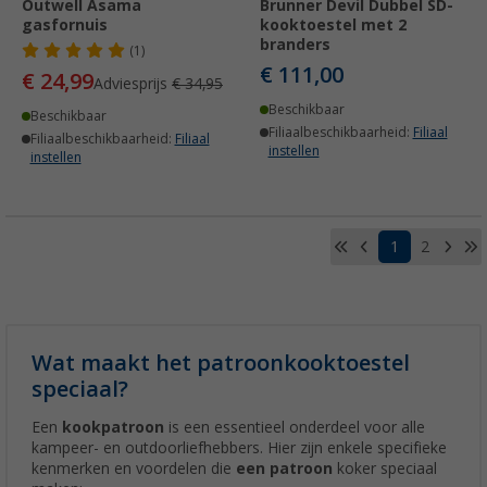
Outwell Asama
Brunner Devil Dubbel SD-
gasfornuis
kooktoestel met 2
branders
(1)
€ 111,00
€ 24,99
Adviesprijs
€ 34,95
Beschikbaar
Beschikbaar
Filiaalbeschikbaarheid:
Filiaal
Filiaalbeschikbaarheid:
Filiaal
instellen
instellen
1
2
Wat maakt het patroonkooktoestel
speciaal?
Een
kookpatroon
is een essentieel onderdeel voor alle
kampeer- en outdoorliefhebbers. Hier zijn enkele specifieke
kenmerken en voordelen die
een patroon
koker speciaal