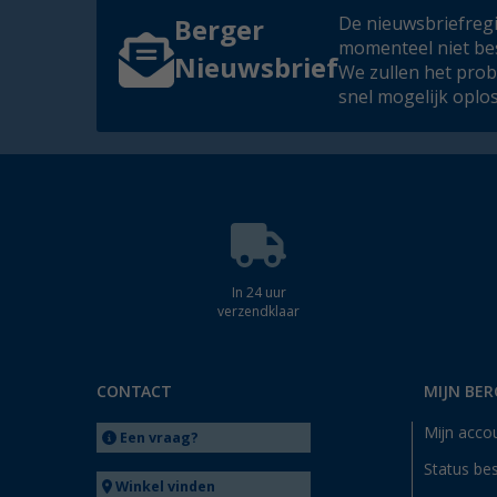
De nieuwsbriefregis
Berger
momenteel niet be
Nieuwsbrief
We zullen het pro
snel mogelijk oplo
In 24 uur
verzendklaar
CONTACT
MIJN BER
Mijn acco
Een vraag?
Status bes
Winkel vinden