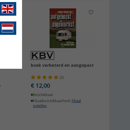
boek verbeterd en aangepast
(2)
€ 12,00
0
Beschikbaar
Filiaalbeschikbaarheid:
Filiaal
instellen