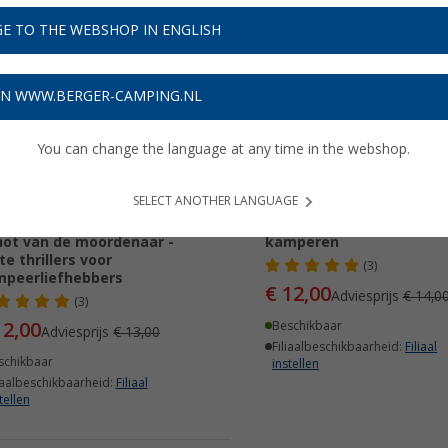
E TO THE WEBSHOP IN ENGLISH
7%
-14%
ON WWW.BERGER-CAMPING.NL
You can change the language at any time in the webshop.
SELECT ANOTHER LANGUAGE
f Kramp - Kamperen is het
Boek moordend, chillen,
ot van de moordenaar -
kamperen
te thrillers voor
(3)
peerliefhebbers
€ 12,00
Adviesprijs
€ 14,0
(3)
12,00
Beschikbaar
Adviesprijs
€ 13,00
Filiaalbeschikbaarheid:
Filiaal
schikbaar
instellen
iaalbeschikbaarheid:
Filiaal
tellen