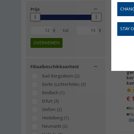
CHANG
Prijs
-
STAY 
€
tot
€
OVERNEMEN
Filiaalbeschikbaarheid
Ral
gen
Bad Bergzabern (2)
kor
kam
Berlin (Lichterfelde) (3)
Bindlach (1)
€ 
Erfurt (3)
Be
Gießen (2)
Fil
Heidelberg (1)
ins
Neumarkt (2)