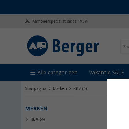
Kampeerspecialist sinds 1958
Alle categorieën
Vakantie SALE
Startpagina
Merken
KBV
(4)
MERKEN
KBV
KBV (4)