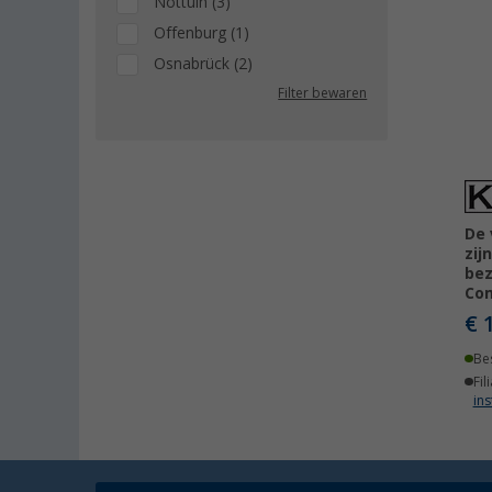
Nottuln (3)
Offenburg (1)
Osnabrück (2)
Filter bewaren
De 
zij
be
Co
€ 
Be
Fil
ins