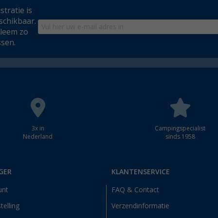
tratie is
schikbaar.
bleem zo
ssen.
3x in
Campingspecialist
Nederland
sinds 1958
GER
KLANTENSERVICE
unt
FAQ & Contact
telling
Verzendinformatie