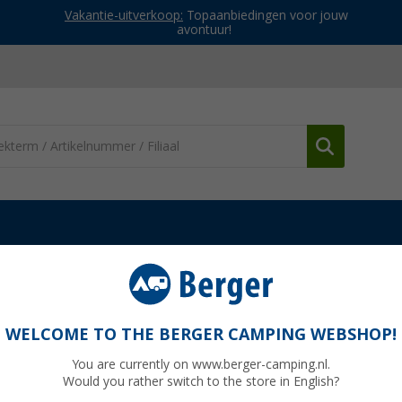
Vakantie-uitverkoop:
Topaanbiedingen voor jouw
avontuur!
WELCOME TO THE BERGER CAMPING WEBSHOP!
You are currently on www.berger-camping.nl.
Would you rather switch to the store in English?