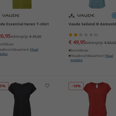
de Essential heren T-shirt
Vaude Seiland III damesb
26,95
(1)
Adviesprijs
€ 35,00
€ 49,95
Adviesprijs
€ 80,0
schikbaar
iaalbeschikbaarheid:
Filiaal
Beschikbaar
tellen
Filiaalbeschikbaarheid:
Filiaal
instellen
15%
-16%