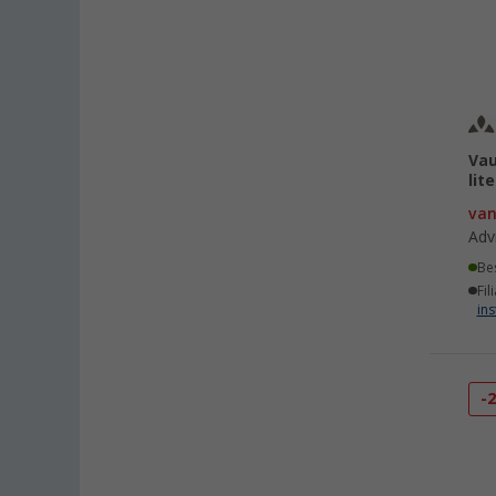
Vau
lite
va
Adv
Be
Fil
ins
-