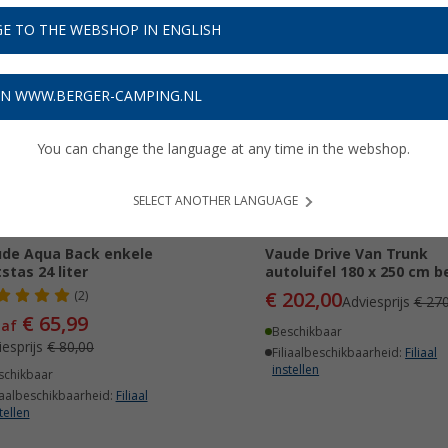
E TO THE WEBSHOP IN ENGLISH
17%
-25%
ON WWW.BERGER-CAMPING.NL
You can change the language at any time in the webshop.
SELECT ANOTHER LANGUAGE
de Aqua Back enkele
Vaude Drive Van Trunk
tstas 24 liter
autoluifel 180 x 250 cm b
€ 202,00
(2)
Adviesprijs
€ 270
€ 65,99
naf
Beschikbaar
iesprijs
€ 80,00
Filiaalbeschikbaarheid:
Filiaal
instellen
schikbaar
iaalbeschikbaarheid:
Filiaal
tellen