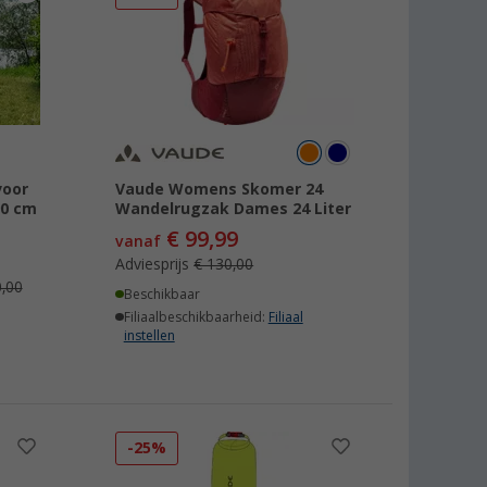
voor
Vaude Womens Skomer 24
90 cm
Wandelrugzak Dames 24 Liter
€ 99,99
vanaf
Adviesprijs
€ 130,00
,00
Beschikbaar
Filiaalbeschikbaarheid:
Filiaal
instellen
-25%