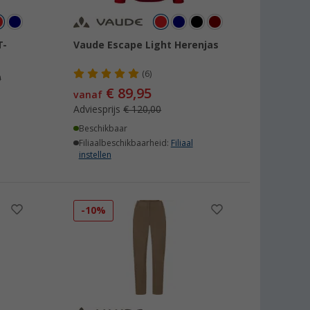
T-
Vaude Escape Light Herenjas
(6)
0
€ 89,95
vanaf
Adviesprijs
€ 120,00
Beschikbaar
Filiaalbeschikbaarheid:
Filiaal
instellen
-10%