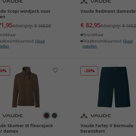
de Scopi windjack voor
Vaude Redmont damesb
ren
71,95
€ 82,95
Adviesprijs
€ 100,00
Adviesprijs
€ 100,
schikbaar
Beschikbaar
iaalbeschikbaarheid:
Filiaal
Filiaalbeschikbaarheid:
Filiaal
tellen
instellen
20%
-20%
de Skomer III fleecejack
Vaude Farley V Bermuda
or dames
herenshort