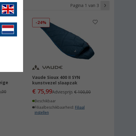
Pagina 1 van 3
-24%
Vaude Sioux 400 II SYN
eige
kunstvezel slaapzak
€ 75,99
,00
Adviesprijs
€ 100,00
Beschikbaar
Filiaalbeschikbaarheid:
Filiaal
instellen