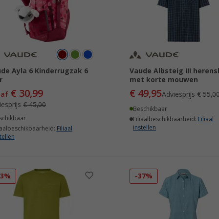
de Ayla 6 Kinderrugzak 6
Vaude Albsteig III herens
r
met korte mouwen
€ 30,99
€ 49,95
naf
Adviesprijs
€ 55,0
iesprijs
€ 45,00
Beschikbaar
schikbaar
Filiaalbeschikbaarheid:
Filiaal
instellen
iaalbeschikbaarheid:
Filiaal
tellen
23%
-37%