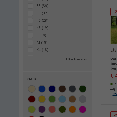
38 (36)
-
36 (32)
46 (28)
48 (19)
L (18)
M (18)
XL (18)
XXL (18)
Vau
Filter bewaren
bus
XXXL (14)
bei
50 (12)
€ 
4XL (6)
Kleur
Be
52 (6)
Fil
54 (3)
ins
56 (3)
58 (3)
-
48 Korte maat (1)