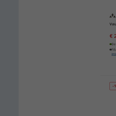
Vau
€ 
Be
Fil
ins
-