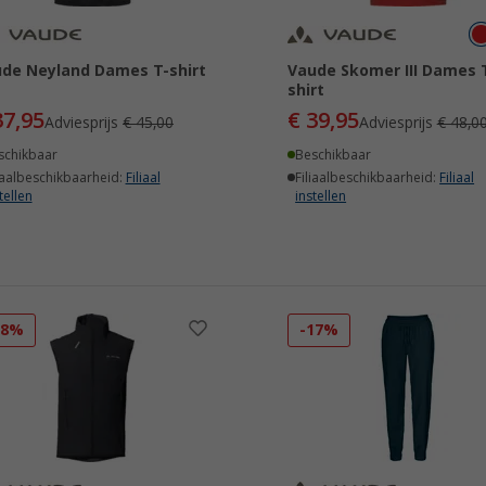
de Neyland Dames T-shirt
Vaude Skomer III Dames 
shirt
37,95
€ 39,95
Adviesprijs
€ 45,00
Adviesprijs
€ 48,0
schikbaar
Beschikbaar
iaalbeschikbaarheid:
Filiaal
Filiaalbeschikbaarheid:
Filiaal
tellen
instellen
28%
-17%