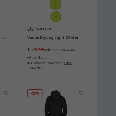
hirt
Vaude Drybag Light 20 liter
€ 29,99
0
Adviesprijs
€ 40,00
Beschikbaar
Filiaalbeschikbaarheid:
Filiaal
instellen
-22%