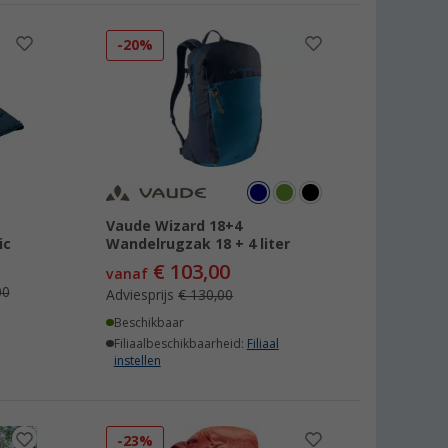
-20%
Vaude Wizard 18+4
ic
Wandelrugzak 18 + 4 liter
€ 103,00
vanaf
00
Adviesprijs
€ 130,00
Beschikbaar
Filiaalbeschikbaarheid:
Filiaal
instellen
-23%