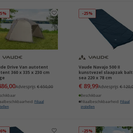
25%
-25%
de Drive Van autotent
Vaude Navajo 500 II
tent 360 x 335 x 230 cm
kunstvezel slaapzak balt
ge
sea 220 x 78 cm
486,00
€ 89,99
Adviesprijs
€ 650,00
Adviesprijs
€ 120,
schikbaar
Beschikbaar
iaalbeschikbaarheid:
Filiaal
Filiaalbeschikbaarheid:
Filiaal
tellen
instellen
26%
-25%