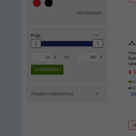
50 Korte maat (1)
Filter bewaren
52 Korte maat (1)
54 Korte maat (1)
56 Korte maat (1)
Prijs
58 Korte maat (1)
5XL (1)
Vau
€
tot
€
60 (1)
kun
sea
62 (1)
OVERNEMEN
€ 
L-XL (1)
Be
S (1)
Fil
S-M (1)
Filiaalbeschikbaarheid
ins
-