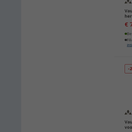
Vau
he
€ 
Be
Fil
ins
-
Vau
vo