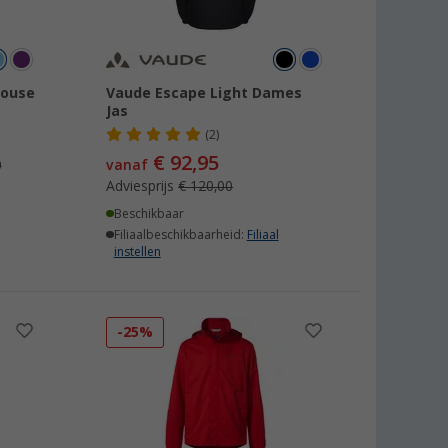
louse
Vaude Escape Light Dames
Jas
(2)
€ 92,95
0
vanaf
Adviesprijs
€ 120,00
Beschikbaar
Filiaalbeschikbaarheid:
Filiaal
instellen
-25%