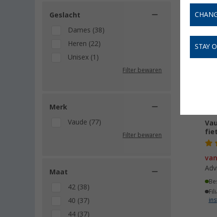
CHANG
Geslacht
Dames (38)
-
Heren (22)
STAY 
Unisex (1)
Filter bewaren
Merk
Vaude (77)
Vau
fie
Filter bewaren
va
Adv
Maat
Be
42 (38)
Fil
40 (37)
ins
44 (37)