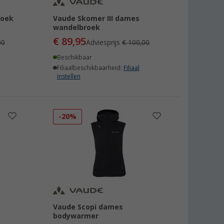
roek
Vaude Skomer III dames
wandelbroek
€ 89,95
00
Adviesprijs
€ 100,00
Beschikbaar
Filiaalbeschikbaarheid:
Filiaal
instellen
-20%
Vaude Scopi dames
bodywarmer