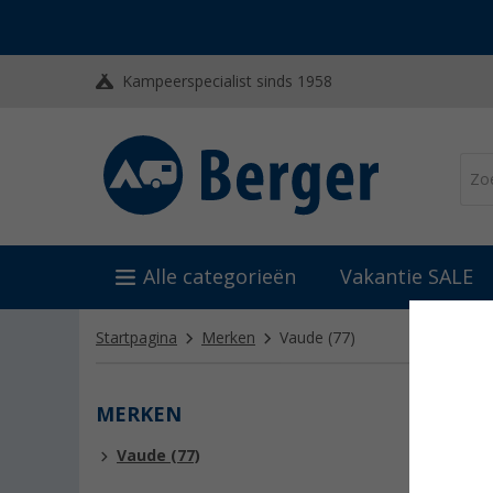
Kampeerspecialist sinds 1958
Alle categorieën
Vakantie SALE
Startpagina
Merken
Vaude
(77)
MERKEN
VAUD
Vaude (77)