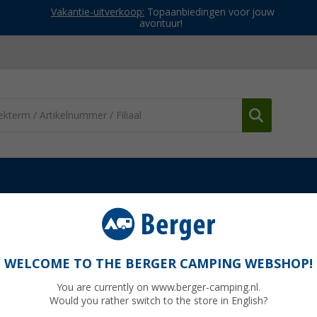
Vakantie-uitverkoop:
Topaanbiedingen voor jouw
avontuur!
WELCOME TO THE BERGER CAMPING WEBSHOP!
E
You are currently on www.berger-camping.nl.
Would you rather switch to the store in English?