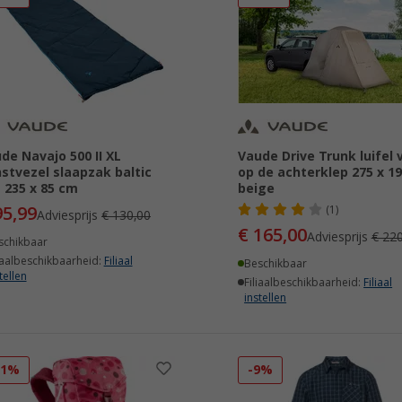
de Navajo 500 II XL
Vaude Drive Trunk luifel 
stvezel slaapzak baltic
op de achterklep 275 x 1
 235 x 85 cm
beige
95,99
(1)
Adviesprijs
€ 130,00
€ 165,00
Adviesprijs
€ 220
schikbaar
iaalbeschikbaarheid:
Filiaal
Beschikbaar
tellen
Filiaalbeschikbaarheid:
Filiaal
instellen
31%
-9%