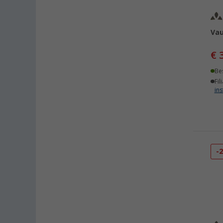
Vau
€ 
Be
Fil
ins
-