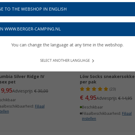
E TO THE WEBSHOP IN ENGLISH
33%
-66%
ON WWW.BERGER-CAMPING.NL
You can change the language at any time in the webshop.
SELECT ANOTHER LANGUAGE
umbia Silver Ridge IV
Löw Socks sneakersokke
sex pet
per pak
19,95
(23)
Adviesprijs
€ 30,00
€ 4,95
Adviesprijs
€ 14,95
schikbaar
iaalbeschikbaarheid:
Filiaal
Beschikbaar
tellen
Filiaalbeschikbaarheid:
Filiaal
instellen