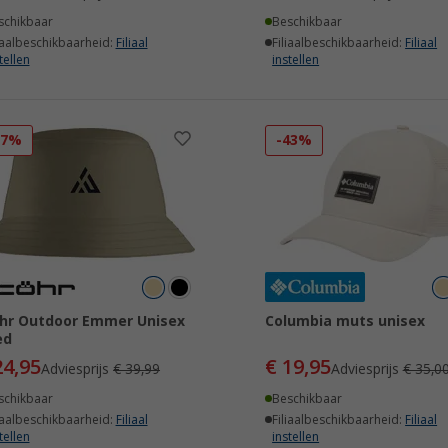
schikbaar
Beschikbaar
iaalbeschikbaarheid:
Filiaal
Filiaalbeschikbaarheid:
Filiaal
tellen
instellen
37%
-43%
hr Outdoor Emmer Unisex
Columbia muts unisex
ed
24,95
€ 19,95
Adviesprijs
€ 39,99
Adviesprijs
€ 35,0
schikbaar
Beschikbaar
iaalbeschikbaarheid:
Filiaal
Filiaalbeschikbaarheid:
Filiaal
tellen
instellen