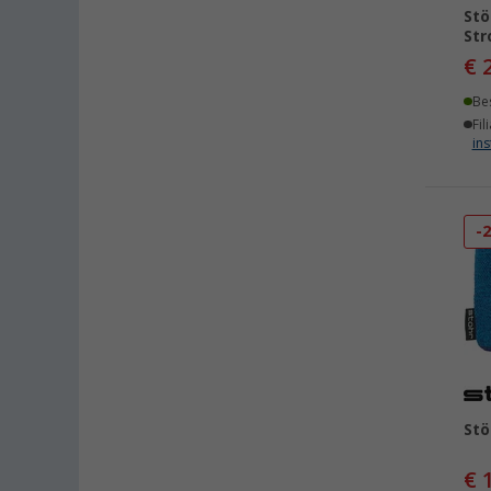
Stö
Str
€ 
Be
Fil
ins
-
Stö
€ 