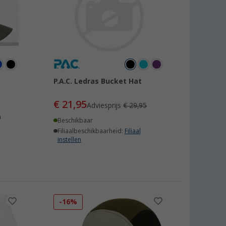
P.A.C. Ledras Bucket Hat
€ 21,95
Adviesprijs
€ 29,95
9
Beschikbaar
Filiaalbeschikbaarheid:
Filiaal
instellen
-16%