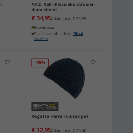
n
P.A.C. Kellii Klassieke strooien
dameshoed
€ 34,95
Adviesprijs
€ 39,95
Beschikbaar
Filiaalbeschikbaarheid:
Filiaal
instellen
-35%
Regatta Harrell unisex pet
€ 12,95
0
Adviesprijs
€ 20,00