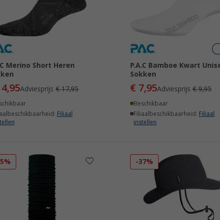
.C Merino Short Heren
P.A.C Bamboe Kwart Unis
kken
Sokken
14,95
€ 7,95
Adviesprijs
€ 17,95
Adviesprijs
€ 9,95
schikbaar
Beschikbaar
iaalbeschikbaarheid:
Filiaal
Filiaalbeschikbaarheid:
Filiaal
tellen
instellen
35%
-37%