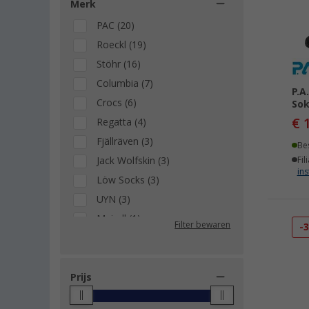
43 - 46 (1)
Merk
43-47 (1)
PAC (20)
47-50 (1)
Roeckl (19)
Een maat (1)
Stöhr (16)
Eén maat (1)
Columbia (7)
P.A
Hoofdomtrek: 54 - 60 cm (1)
Crocs (6)
So
Hoofdomvang van 52 tot 62
€ 
Regatta (4)
cm (1)
Fjällräven (3)
Be
L (1)
Jack Wolfskin (3)
Fil
L/XL (1)
ins
Löw Socks (3)
Onesize (1)
UYN (3)
S (1)
Meindl (1)
Filter bewaren
XL (1)
-
Origin Outdoors (1)
Schöffel (1)
Van One Classic Cars (1)
Prijs