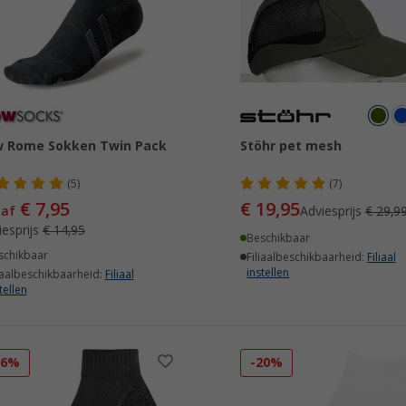
w Rome Sokken Twin Pack
Stöhr pet mesh
(5)
(7)
€ 7,95
€ 19,95
naf
Adviesprijs
€ 29,9
iesprijs
€ 14,95
Beschikbaar
schikbaar
Filiaalbeschikbaarheid:
Filiaal
instellen
iaalbeschikbaarheid:
Filiaal
tellen
16%
-20%