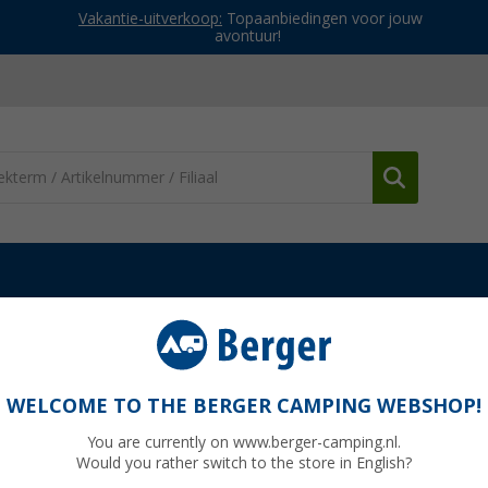
Vakantie-uitverkoop:
Topaanbiedingen voor jouw
avontuur!
WELCOME TO THE BERGER CAMPING WEBSHOP!
SSOIRES
You are currently on www.berger-camping.nl.
Would you rather switch to the store in English?