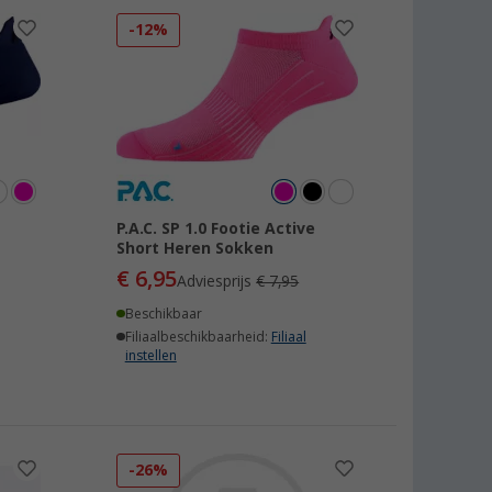
-12%
P.A.C. SP 1.0 Footie Active
Short Heren Sokken
€ 6,95
Adviesprijs
€ 7,95
Beschikbaar
Filiaalbeschikbaarheid:
Filiaal
instellen
-26%