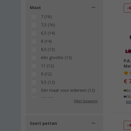
Maat
-
7 (16)
7,5 (16)
6,5 (14)
8 (14)
8,5 (13)
één grootte (13)
P.A
11 (12)
Ma
9 (12)
€ 
9,5 (12)
Eén maat voor iedereen (12)
Be
Fil
10 (11)
Filter bewaren
ins
10,5 (10)
L-XL (9)
S-M (7)
Soort petten
-