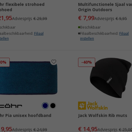
hr flexibele strohoed
Multifunctionele Sjaal va
ohoed
Origin Outdoors
21,95
€ 7,99
Adviesprijs
€ 29,99
Adviesprijs
€ 9,95
schikbaar
Beschikbaar
iaalbeschikbaarheid:
Filiaal
Filiaalbeschikbaarheid:
Filiaal
tellen
instellen
20%
-40%
hr Pia unisex hoofdband
Jack Wolfskin Rib muts
19,95
€ 14,95
Adviesprijs
€ 24,99
Adviesprijs
€ 25,0