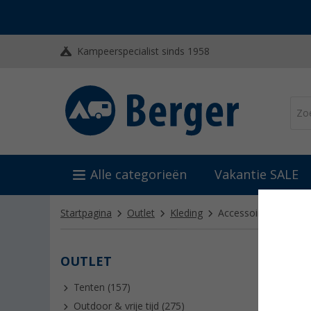
Kampeerspecialist sinds 1958
Alle categorieën
Vakantie SALE
Startpagina
Outlet
Kleding
Accessoires
(88)
OUTLET
ACCE
Tenten (157)
Outdoor & vrije tijd (275)