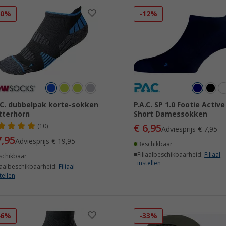
60%
-12%
.C. dubbelpak korte-sokken
P.A.C. SP 1.0 Footie Active
tterhorn
Short Damessokken
€ 6,95
(10)
Adviesprijs
€ 7,95
7,95
Adviesprijs
€ 19,95
Beschikbaar
Filiaalbeschikbaarheid:
Filiaal
schikbaar
instellen
iaalbeschikbaarheid:
Filiaal
tellen
46%
-33%