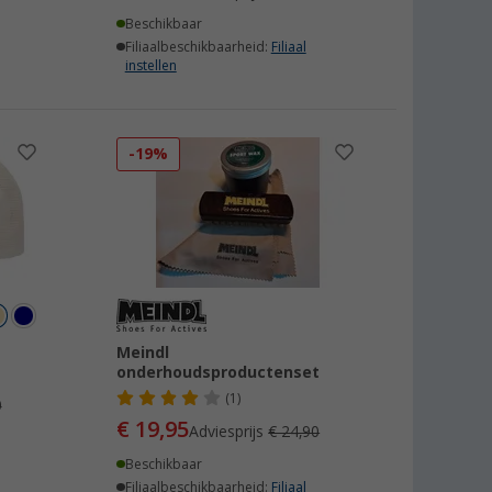
Beschikbaar
Filiaalbeschikbaarheid:
Filiaal
instellen
-19%
Meindl
onderhoudsproductenset
(1)
0
€ 19,95
Adviesprijs
€ 24,90
Beschikbaar
Filiaalbeschikbaarheid:
Filiaal