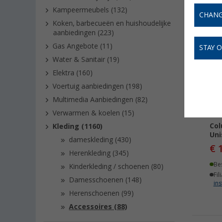
Kampeermeubels (132)
CHANG
Koken, barbecueën en huishoudelijke
aanbiedingen (223)
-
Gas Angebote (11)
STAY 
Water & Sanitair (19)
Elektra (160)
Voertuig aanbiedingen (198)
Multimedia Aanbiedingen (82)
Verwarmen & koelen (15)
Col
Kleding (1160)
Uni
dameskleding (430)
€ 
Herenkleding (345)
Be
Kinderkleding / schoenen (80)
Fil
Damesschoenen (148)
ins
Herenschoenen (99)
Accessoires (88)