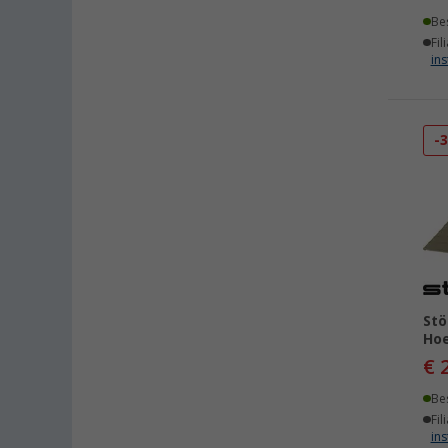
Be
Fil
ins
-
Stö
Ho
€ 
Be
Fil
ins