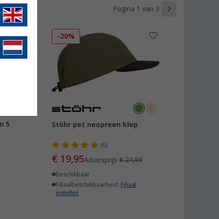
Pagina 1 van 3
-20%
n 5
Stöhr pet neopreen klep
(6)
€ 19,95
Adviesprijs
€ 24,99
Beschikbaar
Filiaalbeschikbaarheid:
Filiaal
instellen