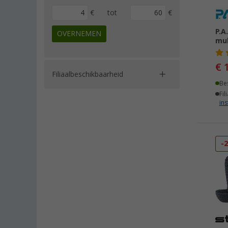
€
tot
€
P.A
OVERNEMEN
mul
€ 
Filiaalbeschikbaarheid
Be
Fil
ins
-