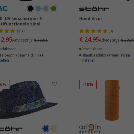
.C. UV-beschermer +
Hoed Visor
tifunctionele sjaal
(2)
(3)
12,95
€ 24,95
Adviesprijs
€ 19,95
Adviesprijs
€ 39,9
schikbaar
Beschikbaar
iaalbeschikbaarheid:
Filiaal
Filiaalbeschikbaarheid:
Filiaal
tellen
instellen
26%
-19%