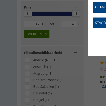
CHANG
Prijs
-
STAY 
€
tot
€
OVERNEMEN
Filiaalbeschikbaarheid
Kru
Almere (NL) (1)
Ansbach (1)
€ 
Augsburg (1)
Be
Bad Kreuznach (1)
Fil
ins
Bad Salzuflen (1)
Baunatal (1)
Bengel (1)