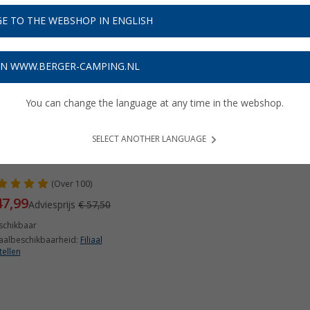
E TO THE WEBSHOP IN ENGLISH
16%
ON WWW.BERGER-CAMPING.NL
You can change the language at any time in the webshop.
SELECT ANOTHER LANGUAGE
se-Tech kogelkop slijper
(
Over
100)
47,99
Adviesprijs
€ 57,50
schikbaar
iaalbeschikbaarheid:
Filiaal
tellen