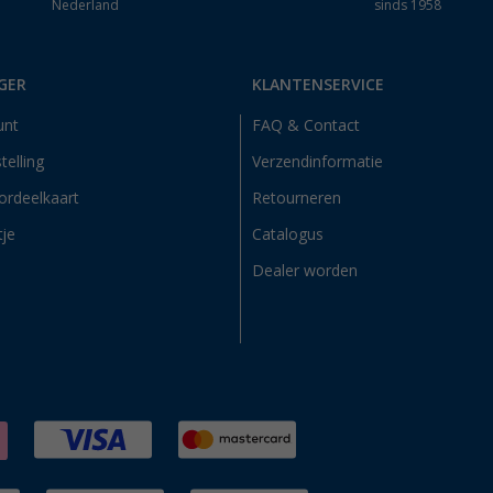
Nederland
sinds 1958
GER
KLANTENSERVICE
unt
FAQ & Contact
telling
Verzendinformatie
ordeelkaart
Retourneren
tje
Catalogus
Dealer worden