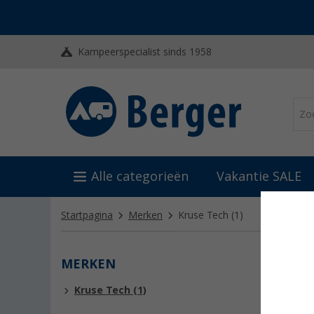
Kampeerspecialist sinds 1958
Alle categorieën
Vakantie SALE
Startpagina
Merken
Kruse Tech
(1)
MERKEN
KRUS
Kruse Tech (1)