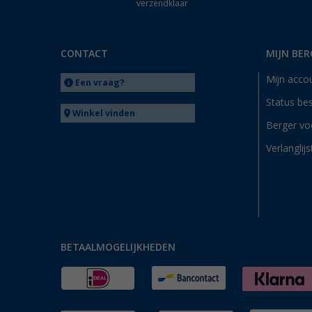
Dornbirn (AT) (1)
verzendklaar
Eriskirch (1)
Frankfurt am Main (1)
CONTACT
MIJN BER
Freiburg (1)
Gera (1)
Mijn acco
Een vraag?
Gießen (1)
Status bes
Winkel vinden
Göttingen (1)
Berger vo
Gütersloh (1)
Verlanglijs
Hamburg (1)
Hannover (1)
Heidelberg (1)
Heiligenhafen (1)
Heiligenzimmern (1)
BETAALMOGELIJKHEDEN
Herten (1)
Isny im Allgäu (1)
Kaiserslautern (1)