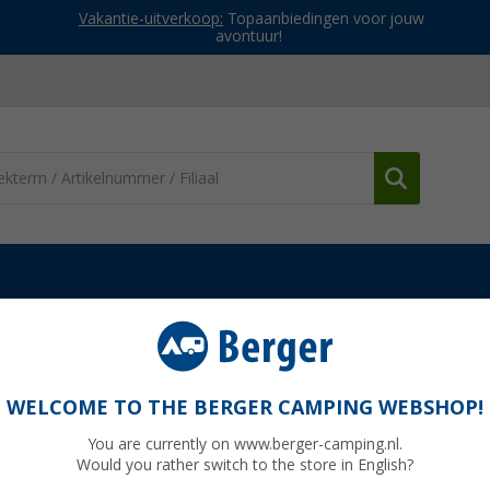
Vakantie-uitverkoop:
Topaanbiedingen voor jouw
avontuur!
WELCOME TO THE BERGER CAMPING WEBSHOP!
E TECH
You are currently on www.berger-camping.nl.
Would you rather switch to the store in English?