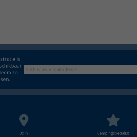
tratie is
schikbaar.
bleem zo
ssen.
3x in
Campingspecialist