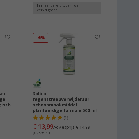
In meerdere uitvoeringen
verkrijgbaar
-6%
ser
Solbio
oge
regenstreepverwijderaar
gisch
schoonmaakmiddel
plantaardige formule 500 ml
(1)
9
€ 13,99
Adviesprijs
€ 14,99
(€ 27,98 / l)