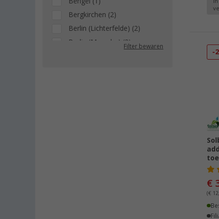
Bengel (1)
In
ve
Bergkirchen (2)
Berlin (Lichterfelde) (2)
Berlin (Marzahn) (2)
Filter bewaren
-
Berlin (Tegel) (3)
Bielefeld (3)
Bischofsheim (1)
Bocholt (5)
Bordeaux (FR) (1)
Braunschweig (1)
Buchholz (3)
Sol
add
Chartres (FR) (1)
toe
Coburg / Dörfles-Esbach (1)
Cottbus (1)
€ 
Cuxhaven (1)
(€ 12,
Deggendorf (1)
Be
Fil