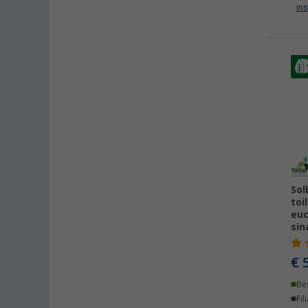
Dettingen unter Teck (4)
ins
Dornbirn (AT) (1)
Eisenach (1)
Ellingen (1)
Erfurt (1)
Eriskirch (2)
Frankfurt am Main (2)
Freiburg (2)
Fulda (1)
Gera (1)
Sol
Gießen (1)
toi
Grafenau (1)
euc
sin
Göttingen (2)
Gütersloh (1)
€ 
Hamburg (2)
Be
Hannover (2)
Fil