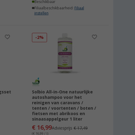
Beschikbaar
Filiaalbeschikbaarheid:
Filiaal
instellen
-2%
ngsset
Solbio All-in-One natuurlijke
autoshampoo voor het
reinigen van caravans /
tenten / voortenten / boten /
fietsen met abrikoos en
sinaasappelgeur 1 liter
€ 16,99
Adviesprijs
€ 17,49
(€ 16,99 / l)