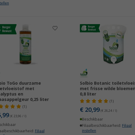
tellen
bio ToGo duurzame
Solbio Botanic toiletvloei
letvloeistof met
met frisse wilde bloeme
alyptus en
0,8 liter
aasappelgeur 0,25 liter
(1)
(1)
€ 20,99
(€ 26,24 / l)
5,99
(€ 23,96 / l)
Beschikbaar
schikbaar
Filiaalbeschikbaarheid:
Filiaal
instellen
iaalbeschikbaarheid:
Filiaal