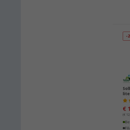
Linz/Traun (AT) (2)
Losheim (1)
Lyon (FR) (2)
Magdeburg (2)
Moormerland (1)
-
Möser (2)
Mülheim an der Ruhr (1)
Mülheim-Kärlich (2)
Neu-Ulm (2)
Neuenburg am Rhein (8)
Neumarkt (3)
Sol
Neustadt Dosse (1)
lit
Neustrelitz (1)
Nieuwegein (NL) (2)
€ 
Nieuwerkerk (NL) (1)
(€ 12,
Nottuln (1)
Be
Fil