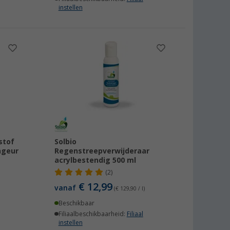
instellen
stof
Solbio
ngeur
Regenstreepverwijderaar
acrylbestendig 500 ml
(2)
€ 12,99
vanaf
(€ 129,90 / l)
Beschikbaar
Filiaalbeschikbaarheid:
Filiaal
instellen