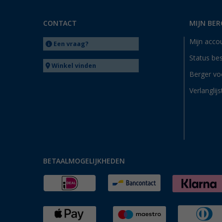
Trier (3)
Unterhaching (2)
CONTACT
MIJN BER
Viernheim (2)
Mijn acco
Waiblingen (2)
Een vraag?
Waldstetten (2)
Status bes
Winkel vinden
Warendorf (2)
Berger vo
Wesenberg (Reinfeld) (6)
Verlanglijs
Wesseling (1)
Wien (AT) (1)
Winsen (1)
Witten (1)
Wolfsburg (3)
BETAALMOGELIJKHEDEN
Wörth am Rhein (2)