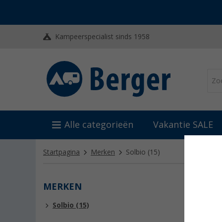
Kampeerspecialist sinds 1958
Alle categorieën
Vakantie SALE
Startpagina
Merken
Solbio
(15)
MERKEN
SOLB
Solbio (15)