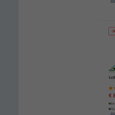
Heide (2)
ins
Heidelberg (1)
Heiligenhafen (2)
Heiligenzimmern (1)
Herten (1)
-
Hooksiel (1)
Isny im Allgäu (2)
Kaiserslautern (2)
Kerpen (1)
Kesselsdorf (1)
Kiel (8)
Sol
Klagenfurt (1)
Klettgau / Erzingen (2)
Kolbermoor (1)
€ 
Leipzig - Wiedemar (1)
Be
Leverkusen (1)
Fil
ins