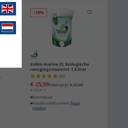
-18%
 1
Solbio marine XL biologische
reinigingsvloeistof 1,6 liter
(30)
9
€ 25,99
Adviesprijs
€ 31,99
(€ 16,24 / l)
Beschikbaar
Filiaalbeschikbaarheid:
Filiaal
instellen