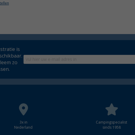
tellen
tratie is
schikbaar.
bleem zo
ssen.
3x in
Campingspecialist
Nederland
sinds 1958