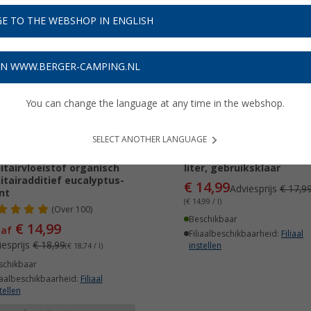
E TO THE WEBSHOP IN ENGLISH
21%
-16%
ON WWW.BERGER-CAMPING.NL
You can change the language at any time in the webshop.
SELECT ANOTHER LANGUAGE
bio Original
Solbio watertankreiniger
itairvloeistof organisch
liter, gebruiksklaar
itairadditief eucalyptus-
€ 14,99
Adviesprijs
€ 17,9
nt
(€ 14,99 / l)
(
Over
100)
Beschikbaar
€ 14,99
naf
Filiaalbeschikbaarheid:
Filiaal
iesprijs
€ 18,99
instellen
(€ 18,74 / l)
schikbaar
iaalbeschikbaarheid:
Filiaal
tellen