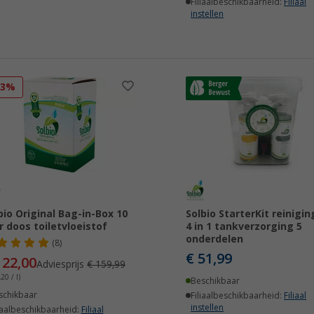
Filiaalbeschikbaarheid:
Filiaal
instellen
23%
bio Original Bag-in-Box 10
Solbio StarterKit reinigi
er doos toiletvloeistof
4 in 1 tankverzorging 5
onderdelen
(8)
€ 51,99
122,00
Adviesprijs
€ 159,99
20 / l)
Beschikbaar
schikbaar
Filiaalbeschikbaarheid:
Filiaal
instellen
iaalbeschikbaarheid:
Filiaal