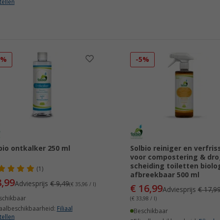
tellen
5%
-5%
bio ontkalker 250 ml
Solbio reiniger en verfris
voor compostering & dr
scheiding toiletten biolo
(1)
afbreekbaar 500 ml
8,99
Adviesprijs
€ 9,49
(€ 35,96 / l)
€ 16,99
Adviesprijs
€ 17,9
schikbaar
(€ 33,98 / l)
iaalbeschikbaarheid:
Filiaal
Beschikbaar
tellen