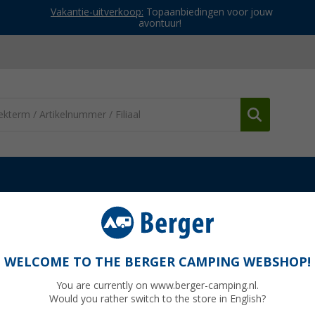
Vakantie-uitverkoop:
Topaanbiedingen voor jouw
avontuur!
WELCOME TO THE BERGER CAMPING WEBSHOP!
IO
You are currently on www.berger-camping.nl.
Would you rather switch to the store in English?