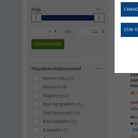
CHANG
Prijs
-
STAY 
€
tot
€
OVERNEMEN
Filiaalbeschikbaarheid
Sol
san
Almere (NL) (1)
san
mu
Ansbach (4)
Augsburg (2)
va
Bad Bergzabern (1)
Adv
Bad Kreuznach (2)
Be
Bad Salzuflen (1)
Fil
ins
Baunatal (1)