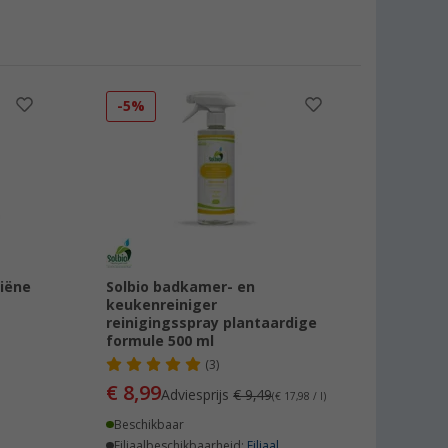
-5%
giëne
Solbio badkamer- en
keukenreiniger
reinigingsspray plantaardige
formule 500 ml
(3)
€ 8,99
Adviesprijs
€ 9,49
(€ 17,98 / l)
Beschikbaar
Filiaalbeschikbaarheid:
Filiaal