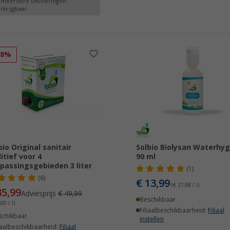
 meerdere uitvoeringen
rkrijgbaar
28%
bio Original sanitair
Solbio Biolysan Waterhy
itief voor 4
90 ml
passingsgebieden 3 liter
(1)
(6)
€ 13,99
(€ 27,98 / l)
35,99
Adviesprijs
€ 49,99
Beschikbaar
00 / l)
Filiaalbeschikbaarheid:
Filiaal
schikbaar
instellen
iaalbeschikbaarheid:
Filiaal