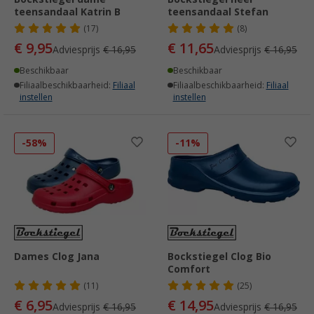
teensandaal Katrin B
teensandaal Stefan
(17)
(8)
€ 9,95
€ 11,65
Adviesprijs
€ 16,95
Adviesprijs
€ 16,95
Beschikbaar
Beschikbaar
Filiaalbeschikbaarheid:
Filiaal
Filiaalbeschikbaarheid:
Filiaal
instellen
instellen
-58%
-11%
Dames Clog Jana
Bockstiegel Clog Bio
Comfort
(11)
(25)
€ 6,95
€ 14,95
Adviesprijs
€ 16,95
Adviesprijs
€ 16,95