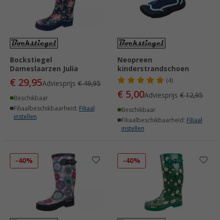
Bockstiegel
Neopreen
Dameslaarzen Julia
kinderstrandschoen
€ 29,95
(4)
Adviesprijs
€ 49,95
€ 5,00
Adviesprijs
€ 12,95
Beschikbaar
Filiaalbeschikbaarheid:
Filiaal
Beschikbaar
instellen
Filiaalbeschikbaarheid:
Filiaal
instellen
-40%
-40%