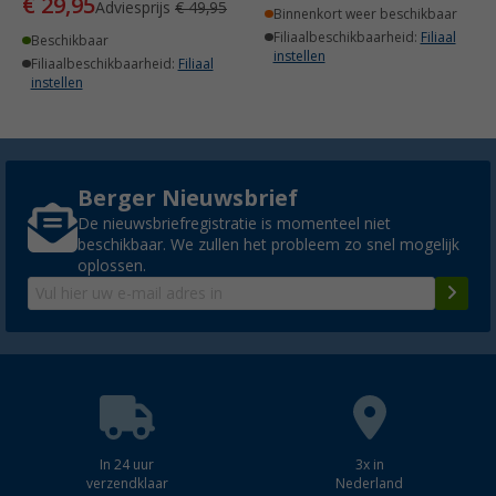
€ 29,95
Adviesprijs
€ 49,95
Binnenkort weer beschikbaar
Filiaalbeschikbaarheid:
Filiaal
Beschikbaar
instellen
Filiaalbeschikbaarheid:
Filiaal
instellen
Berger Nieuwsbrief
De nieuwsbriefregistratie is momenteel niet
beschikbaar. We zullen het probleem zo snel mogelijk
oplossen.
In 24 uur
3x in
verzendklaar
Nederland