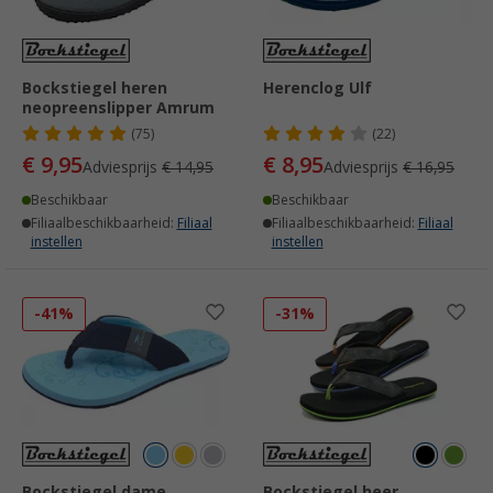
Bockstiegel heren
Herenclog Ulf
neopreenslipper Amrum
(75)
(22)
€ 9,95
€ 8,95
Adviesprijs
€ 14,95
Adviesprijs
€ 16,95
Beschikbaar
Beschikbaar
Filiaalbeschikbaarheid:
Filiaal
Filiaalbeschikbaarheid:
Filiaal
instellen
instellen
-41%
-31%
Bockstiegel dame
Bockstiegel heer