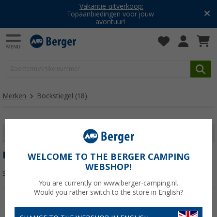
Vakantie-uitverkoop:
Topaanbiedingen voor jouw
avontuur!
Merken
Bockstiegel
(18)
FILTER WEERGEVEN
BOCKSTIEGEL
WELCOME TO THE BERGER CAMPING
WEBSHOP!
Sorteren:
You are currently on www.berger-camping.nl.
Would you rather switch to the store in English?
-38%
-33%