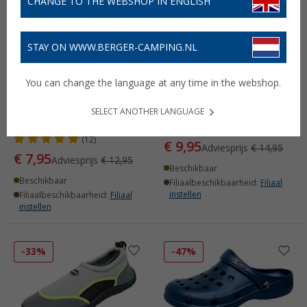
CHANGE TO THE WEBSHOP IN ENGLISH
STAY ON WWW.BERGER-CAMPING.NL
You can change the language at any time in the webshop.
Bockstiegel Juist / Föhr
Bockstiegel dame
waterschoenen voor
neopreenslipper Sylt
SELECT ANOTHER LANGUAGE
kinderen van neopreen
(94)
(12)
€ 9,95
Adviesprijs
€ 14,95
€ 7,95
Adviesprijs
€ 12,95
Beschikbaar
Beschikbaar
Filiaalbeschikbaarheid:
Filiaal
instellen
Filiaalbeschikbaarheid:
Filiaal
instellen
-33%
-47%