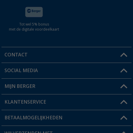
Tot wel 5% bonus
met de digitale voordeelkaart
CONTACT
SOCIAL MEDIA
Een vraag?
MIJN BERGER
Winkel vinden
KLANTENSERVICE
Mijn account
Status bestelling
BETAALMOGELIJKHEDEN
FAQ & Contact
Berger voordeelkaart
Verzendinformatie