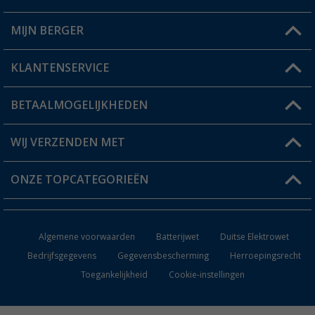
MIJN BERGER
Winkel vinden
KLANTENSERVICE
Mijn account
Status bestelling
BETAALMOGELIJKHEDEN
FAQ & Contact
Berger voordeelkaart
Verzendinformatie
WIJ VERZENDEN MET
Verlanglijstje
Retourneren
ONZE TOPCATEGORIEËN
Catalogus
Camper en caravan accessoires
Dealer worden
Algemene voorwaarden
Batterijwet
Duitse Elektrowet
Keukenaccessoires
Bedrijfsgegevens
Gegevensbescherming
Herroepingsrecht
Toegankelijkheid
Cookie-instellingen
Campingmeubilair
Campingtoiletten