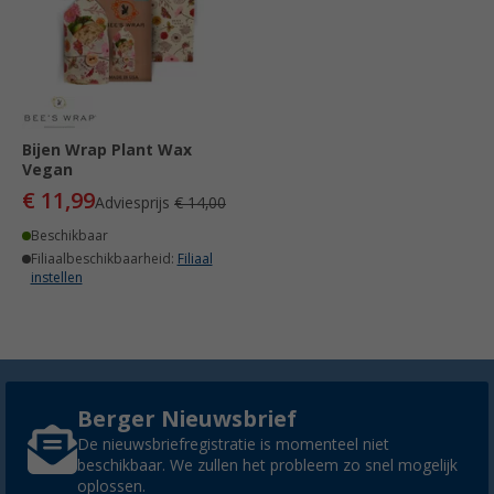
Bijen Wrap Plant Wax
Vegan
€ 11,99
Adviesprijs
€ 14,00
Beschikbaar
Filiaalbeschikbaarheid:
Filiaal
instellen
Berger Nieuwsbrief
De nieuwsbriefregistratie is momenteel niet
beschikbaar. We zullen het probleem zo snel mogelijk
oplossen.