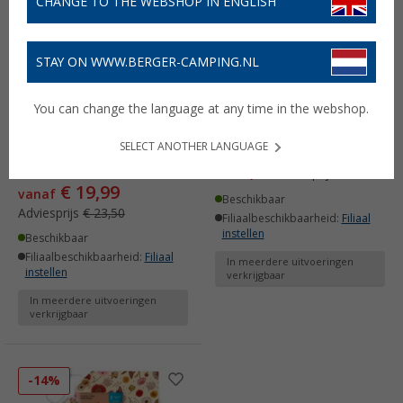
CHANGE TO THE WEBSHOP IN ENGLISH
STAY ON WWW.BERGER-CAMPING.NL
You can change the language at any time in the webshop.
Bees Wrap Bijenwasdoek
Bijen Wrap Bijenwas
3-Pack Gemengd
Lunchpakket
SELECT ANOTHER LANGUAGE
€ 20,99
(1)
Adviesprijs
€ 25,95
€ 19,99
vanaf
Beschikbaar
Adviesprijs
€ 23,50
Filiaalbeschikbaarheid:
Filiaal
instellen
Beschikbaar
Filiaalbeschikbaarheid:
Filiaal
In meerdere uitvoeringen
instellen
verkrijgbaar
In meerdere uitvoeringen
verkrijgbaar
-14%