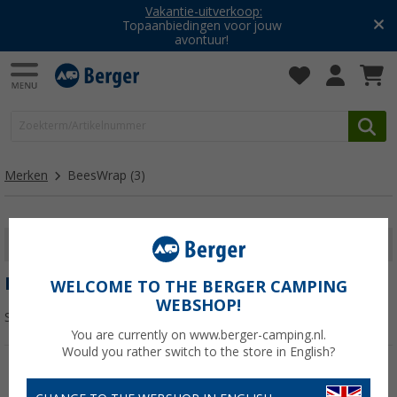
Vakantie-uitverkoop:
Topaanbiedingen voor jouw
avontuur!
Merken
BeesWrap
(3)
FILTER WEERGEVEN
BEESWRAP
WELCOME TO THE BERGER CAMPING
WEBSHOP!
Sorteren:
You are currently on www.berger-camping.nl.
Would you rather switch to the store in English?
-14%
-19%