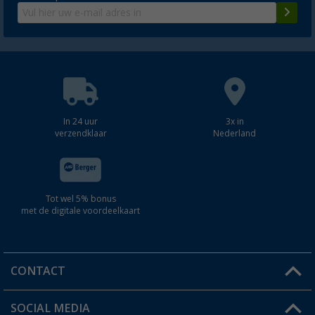
In 24 uur
3x in
verzendklaar
Nederland
Tot wel 5% bonus
met de digitale voordeelkaart
CONTACT
SOCIAL MEDIA
Een vraag?