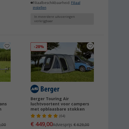
Filiaalbeschikbaarheid:
Filiaal
instellen
In meerdere uitvoeringen
verkrijgbaar
-28%
Berger Touring Air
vans
luchtvoortent voor campers
n
met opblaasbare stokken
(64)
€ 449,00
,00
Adviesprijs
€ 629,00