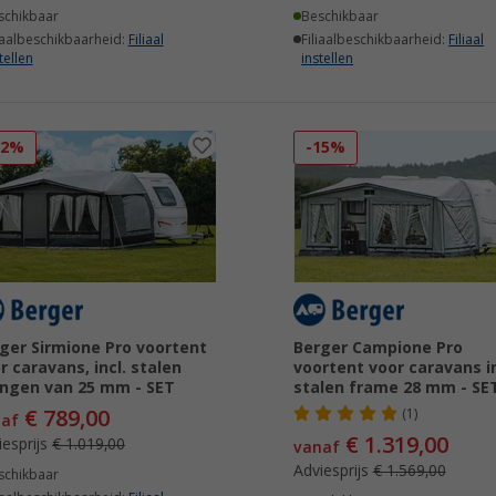
schikbaar
Beschikbaar
iaalbeschikbaarheid:
Filiaal
Filiaalbeschikbaarheid:
Filiaal
tellen
instellen
22%
-15%
ger Sirmione Pro voortent
Berger Campione Pro
r caravans, incl. stalen
voortent voor caravans in
ngen van 25 mm - SET
stalen frame 28 mm - SE
€ 789,00
(1)
naf
€ 1.319,00
iesprijs
€ 1.019,00
vanaf
Adviesprijs
€ 1.569,00
schikbaar