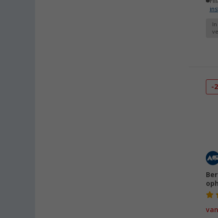
Fil
ins
In
ve
-
Ber
oph
va