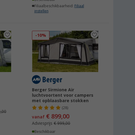
Filiaalbeschikbaarheid:
Filiaal
instellen
-10%
Berger Sirmione Air
luchtvoortent voor campers
met opblaasbare stokken
(28)
,00
€ 899,00
vanaf
Adviesprijs
€ 999,00
Beschikbaar