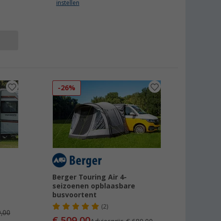
instellen
-26%
Berger Touring Air 4-
seizoenen opblaasbare
busvoortent
(2)
,00
€ 509,00