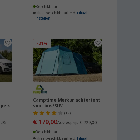
Beschikbaar
Filiaalbeschikbaarheid:
Filiaal
instellen
-21%
Camptime Merkur achtertent
mpers
voor bus/SUV
(12)
€ 179,00
,95
Adviesprijs
€ 229,00
Beschikbaar
Filiaalbeschikbaarheid:
Filiaal