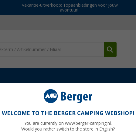
Vakantie-uitverkoop:
Topaanbiedingen voor jouw
avontuur!
WELCOME TO THE BERGER CAMPING WEBSHOP!
RTENTEN
You are currently on www.berger-camping.nl.
amping heeft een enorme selectie voortenten voor campers, carava
Would you rather switch to the store in English?
en en voortentmodellen met stalen, aluminium of glasvezel stokken. 