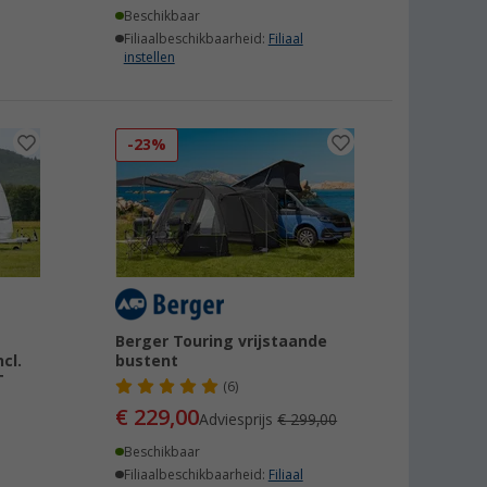
Beschikbaar
Filiaalbeschikbaarheid:
Filiaal
instellen
-23%
Berger Touring vrijstaande
cl.
bustent
T
(6)
€ 229,00
Adviesprijs
€ 299,00
Beschikbaar
Filiaalbeschikbaarheid:
Filiaal