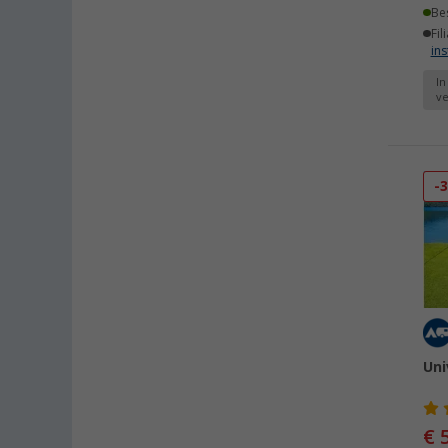
Be
Fil
ins
In
ve
-
Uni
€ 