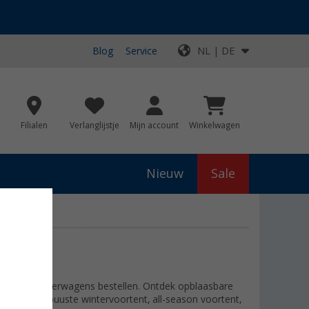
Blog
Service
NL | DE
Filialen
Verlanglijstje
Mijn account
Winkelwagen
Nieuw
Sale
ns en kampeerwagens bestellen. Ontdek opblaasbare
Koop uw robuuste wintervoortent, all-season voortent,