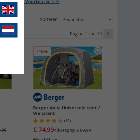
s meer over
Voortenten
>>>
Sorteren:
Pagina 1 van 10
-16%
Berger Avila Universele tent /
Werptent
(62)
€ 74,99
,00
Adviesprijs
€ 89,99
Beschikbaar