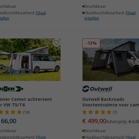
schikbaar
Beschikbaar
iaalbeschikbaarheid:
Filiaal
Filiaalbeschikbaarheid:
Filiaal
tellen
instellen
-13%
nner Comet achtertent
Outwell Backroads
r VW T5/T6
Voortentruimte voor ca
(16)
(3)
166,00
€ 499,00
Adviesprijs
€ 579
schikbaar
Beschikbaar
iaalbeschikbaarheid:
Filiaal
Filiaalbeschikbaarheid:
Filiaal