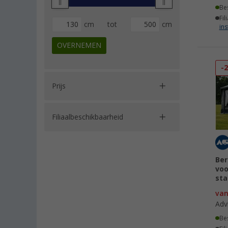
Be
Fil
cm
tot
cm
ins
OVERNEMEN
-
Prijs
Filiaalbeschikbaarheid
Ber
voo
sta
va
Adv
Be