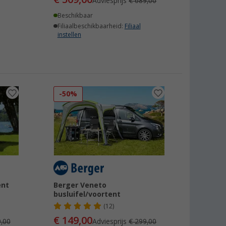
Adviesprijs
€ 689,00
Beschikbaar
Filiaalbeschikbaarheid:
Filiaal
instellen
-50%
ent
Berger Veneto
busluifel/voortent
(12)
€ 149,00
,00
Adviesprijs
€ 299,00