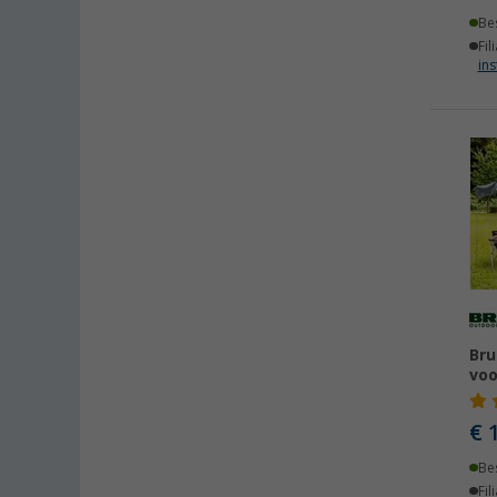
Be
Fil
ins
Bru
voo
€ 
Be
Fil