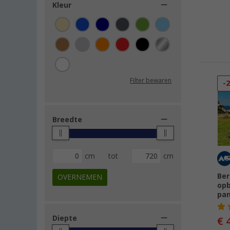
Bo-Camp (4)
Kleur
Brand (4)
Easy Camp (4)
Camptime (3)
Vaude (3)
Thule (2)
Filter bewaren
-
Boxio (1)
KFoam (1)
Breedte
Outdoor Revolution (1)
Travellife (1)
cm
tot
cm
Ber
OVERNEMEN
opb
pa
Diepte
€ 