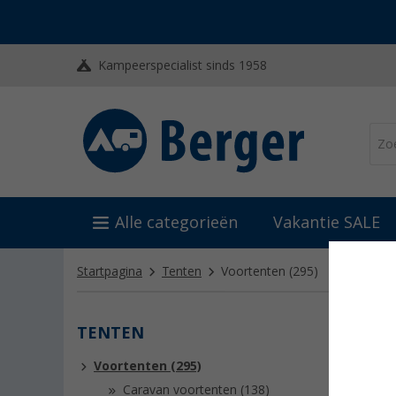
Kampeerspecialist sinds 1958
Alle categorieën
Vakantie SALE
Startpagina
Tenten
Voortenten
(295)
TENTEN
VOO
Voortenten (295)
Berger-C
voortent
Caravan voortenten (138)