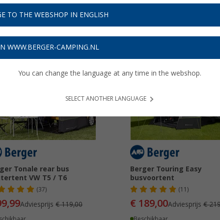
of luifeltent. Wilt u een merkenoverzicht? Klik dan gewoon verder:
Lee
E TO THE WEBSHOP IN ENGLISH
ON WWW.BERGER-CAMPING.NL
You can change the language at any time in the webshop.
15%
-13%
SELECT ANOTHER LANGUAGE
ger Tonale rear bus
Berger Touring Easy
tertent VW T5 / T6
busvoortent
(37)
(11)
99,99
€ 189,00
Adviesprijs
€ 119,00
Adviesprijs
€ 219
schikbaar
Beschikbaar