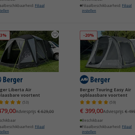
iaalbeschikbaarheid:
Filiaal
Filiaalbeschikbaarheid:
Filiaal
tellen
instellen
23%
-20%
ger Liberta Air
Berger Touring Easy Air
laasbare voortent
opblaasbare voortent
(53)
(59)
479,00
€ 399,00
Adviesprijs
€ 629,00
Adviesprijs
€ 499
schikbaar
Beschikbaar
iaalbeschikbaarheid:
Filiaal
Filiaalbeschikbaarheid:
Filiaal
tellen
instellen