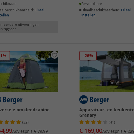
schikbaar
Beschikbaar
iaalbeschikbaarheid:
Filiaal
Filiaalbeschikbaarheid:
Filiaal
tellen
instellen
 meerdere uitvoeringen
rkrijgbaar
31%
-26%
versele omkleedcabine
Apparatuur- en keukent
Granary
(32)
(41)
54,99
€ 169,00
Adviesprijs
€ 79,99
Adviesprijs
€ 229