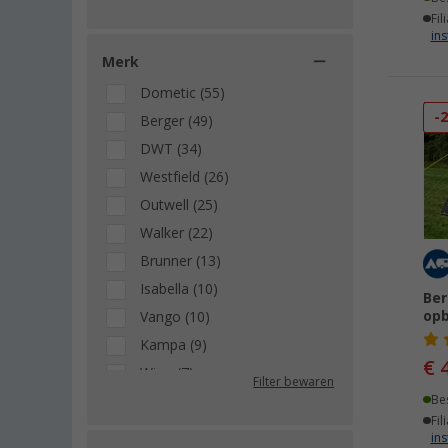
Fil
ins
Merk
Dometic (55)
-
Berger (49)
DWT (34)
Westfield (26)
Outwell (25)
Walker (22)
Brunner (13)
Isabella (10)
Ber
opb
Vango (10)
Kampa (9)
€ 
Wigo (7)
Filter bewaren
Fiamma (6)
Be
Fil
High Peak (5)
ins