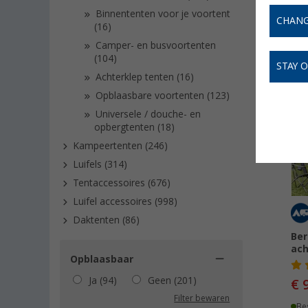
deeltent 
Binnententen voor je voortent
CHANG
(16)
Camper- en busvoortenten
(104)
STAY 
Achterklep tenten (16)
Opblaasbare voortenten (123)
-
Universele / douche- en
opbergtenten (18)
Kampeertenten (246)
Luifels (314)
Tentaccessoires (676)
Luifel accessoires (998)
Daktenten (86)
Ber
ach
Opblaasbaar
Ja (94)
Geen (201)
€ 
Filter bewaren
Be