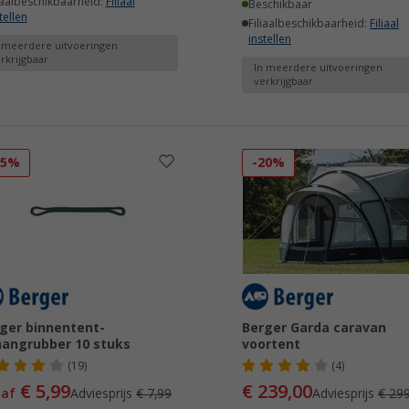
iaalbeschikbaarheid:
Filiaal
Beschikbaar
tellen
Filiaalbeschikbaarheid:
Filiaal
instellen
 meerdere uitvoeringen
rkrijgbaar
In meerdere uitvoeringen
verkrijgbaar
25%
-20%
ger binnentent-
Berger Garda caravan
angrubber 10 stuks
voortent
(19)
(4)
€ 5,99
€ 239,00
naf
Adviesprijs
€ 7,99
Adviesprijs
€ 299