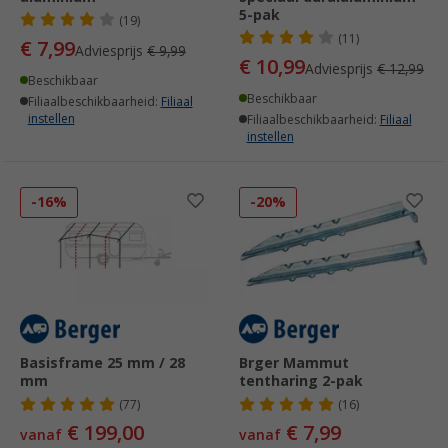
5-pak
(19)
(11)
€ 7,99
Adviesprijs
€ 9,99
€ 10,99
Adviesprijs
€ 12,99
Beschikbaar
Beschikbaar
Filiaalbeschikbaarheid:
Filiaal
instellen
Filiaalbeschikbaarheid:
Filiaal
instellen
-16%
-20%
Basisframe 25 mm / 28
Brger Mammut
mm
tentharing 2-pak
(77)
(16)
€ 199,00
€ 7,99
vanaf
vanaf