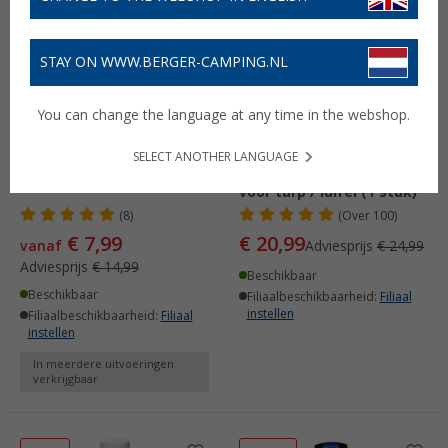
-46%
-16%
STAY ON WWW.BERGER-CAMPING.NL
You can change the language at any time in the webshop.
SELECT ANOTHER LANGUAGE
Berger kokos deurmat
Berger telescoopstok
voor tarp / luifel (1 stuk)
(8)
(
Over
100)
€ 7,99
€ 20,99
vanaf
Adviesprijs
€ 24,99
Adviesprijs
€ 14,99
Beschikbaar
Beschikbaar
Filiaalbeschikbaarheid:
Filiaal
instellen
Filiaalbeschikbaarheid:
Filiaal
instellen
In meerdere uitvoeringen
verkrijgbaar