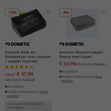
-12%
-8%
Dometic Rally Air
Dometic Reunion Carpet
klamboeset voor caravan
fleece tentCarpet
/ camper voortent
€ 54,99
Adviesprijs
€ 60,00
(1)
Beschikbaar
€ 47,99
vanaf
Filiaalbeschikbaarheid:
Filiaal
Adviesprijs
€ 55,00
instellen
Beschikbaar
Filiaalbeschikbaarheid:
Filiaal
instellen
In meerdere uitvoeringen
verkrijgbaar