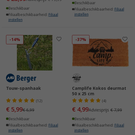
Beschikbaar
Beschikbaar
Filiaalbeschikbaarheid:
Filiaal
instellen
Filiaalbeschikbaarheid:
Filiaal
instellen
-14%
-37%
Touw-spanhaak
Camplife Kokos deurmat
50 x 25 cm
(12)
(4)
€ 5,99
€ 4,99
€ 6,99
Adviesprijs
€ 7,99
Beschikbaar
Beschikbaar
Filiaalbeschikbaarheid:
Filiaal
Filiaalbeschikbaarheid:
Filiaal
instellen
instellen