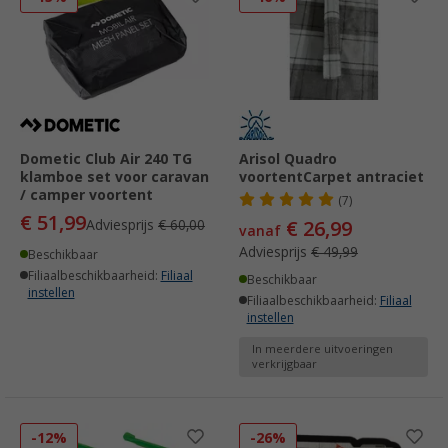
Dometic Club Air 240 TG
Arisol Quadro
klamboe set voor caravan
voortentCarpet antraciet
/ camper voortent
(7)
€ 51,99
Adviesprijs
€ 60,00
€ 26,99
vanaf
Adviesprijs
€ 49,99
Beschikbaar
Filiaalbeschikbaarheid:
Filiaal
Beschikbaar
instellen
Filiaalbeschikbaarheid:
Filiaal
instellen
In meerdere uitvoeringen
verkrijgbaar
-12%
-26%