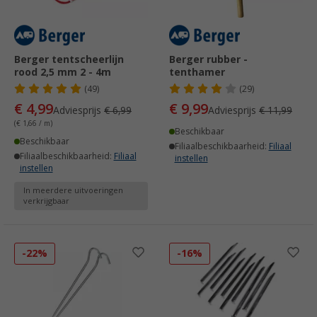
Berger tentscheerlijn
Berger rubber -
rood 2,5 mm 2 - 4m
tenthamer
(49)
(29)
€ 4,99
€ 9,99
Adviesprijs
€ 6,99
Adviesprijs
€ 11,99
(€ 1,66 / m)
Beschikbaar
Beschikbaar
Filiaalbeschikbaarheid:
Filiaal
Filiaalbeschikbaarheid:
Filiaal
instellen
instellen
In meerdere uitvoeringen
verkrijgbaar
-22%
-16%