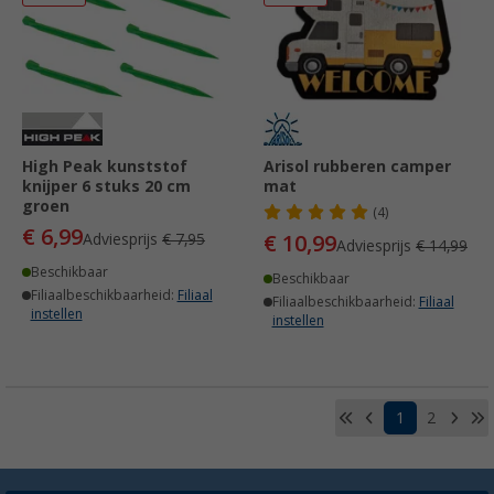
High Peak kunststof
Arisol rubberen camper
knijper 6 stuks 20 cm
mat
groen
(4)
€ 6,99
Adviesprijs
€ 7,95
€ 10,99
Adviesprijs
€ 14,99
Beschikbaar
Beschikbaar
Filiaalbeschikbaarheid:
Filiaal
Filiaalbeschikbaarheid:
Filiaal
instellen
instellen
1
2