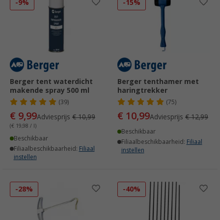
-9%
-15%
Berger tent waterdicht
Berger tenthamer met
makende spray 500 ml
haringtrekker
(39)
(75)
€ 9,99
€ 10,99
Adviesprijs
€ 10,99
Adviesprijs
€ 12,99
(€ 19,98 / l)
Beschikbaar
Beschikbaar
Filiaalbeschikbaarheid:
Filiaal
Filiaalbeschikbaarheid:
Filiaal
instellen
instellen
-28%
-40%