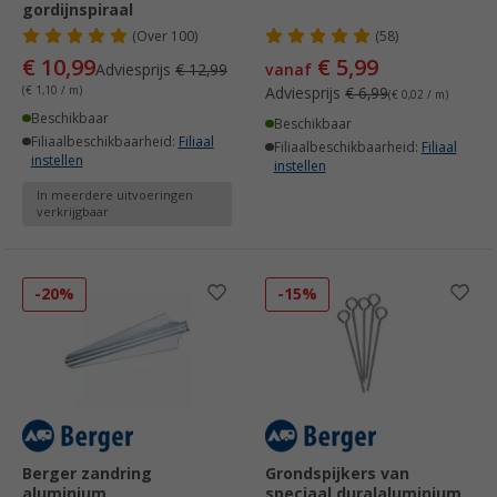
gordijnspiraal
(
Over
100)
(58)
€ 10,99
€ 5,99
Adviesprijs
€ 12,99
vanaf
(€ 1,10 / m)
Adviesprijs
€ 6,99
(€ 0,02 / m)
Beschikbaar
Beschikbaar
Filiaalbeschikbaarheid:
Filiaal
Filiaalbeschikbaarheid:
Filiaal
instellen
instellen
In meerdere uitvoeringen
verkrijgbaar
-20%
-15%
Berger zandring
Grondspijkers van
aluminium
speciaal duralaluminium