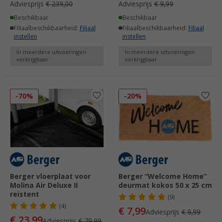
Adviesprijs
€ 239,00
Adviesprijs
€ 9,99
Beschikbaar
Beschikbaar
Filiaalbeschikbaarheid:
Filiaal
Filiaalbeschikbaarheid:
Filiaal
instellen
instellen
In meerdere uitvoeringen
In meerdere uitvoeringen
verkrijgbaar
verkrijgbaar
-70%
-20%
Berger vloerplaat voor
Berger “Welcome Home”
Molina Air Deluxe II
deurmat kokos 50 x 25 cm
reistent
(9)
(4)
€ 7,99
Adviesprijs
€ 9,99
€ 23,99
Adviesprijs
€ 79,99