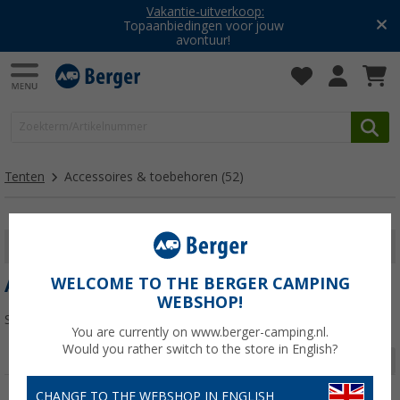
Vakantie-uitverkoop:
Topaanbiedingen voor jouw
avontuur!
Tenten
Accessoires & toebehoren
(52)
FILTER WEERGEVEN
WELCOME TO THE BERGER CAMPING
ACCESSOIRES & TOEBEHOREN
WEBSHOP!
Sorteren:
You are currently on www.berger-camping.nl.
Would you rather switch to the store in English?
Pagina 1 van 2
CHANGE TO THE WEBSHOP IN ENGLISH