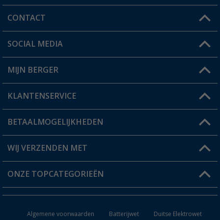
CONTACT
SOCIAL MEDIA
Een vraag?
MIJN BERGER
Winkel vinden
KLANTENSERVICE
Mijn account
Status bestelling
BETAALMOGELIJKHEDEN
FAQ & Contact
Berger voordeelkaart
Verzendinformatie
WIJ VERZENDEN MET
Verlanglijstje
Retourneren
ONZE TOPCATEGORIEËN
Catalogus
Camper en caravan accessoires
Dealer worden
Algemene voorwaarden
Batterijwet
Duitse Elektrowet