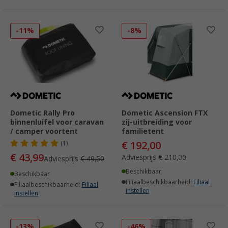
-11%
-8%
Dometic Rally Pro
Dometic Ascension FTX
binnenluifel voor caravan
zij-uitbreiding voor
/ camper voortent
familietent
€ 192,00
(1)
€ 43,99
Adviesprijs
€ 210,00
Adviesprijs
€ 49,50
Beschikbaar
Beschikbaar
Filiaalbeschikbaarheid:
Filiaal
Filiaalbeschikbaarheid:
Filiaal
instellen
instellen
-13%
-46%