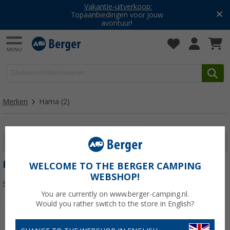
Vakantie-uitverkoop:
Topaanbiedingen voor jouw
avontuur!
Merken
Hama
(2)
FILTER WEERGEVEN
HAMA
WELCOME TO THE BERGER CAMPING
WEBSHOP!
Sorteren:
You are currently on www.berger-camping.nl.
Would you rather switch to the store in English?
-4%