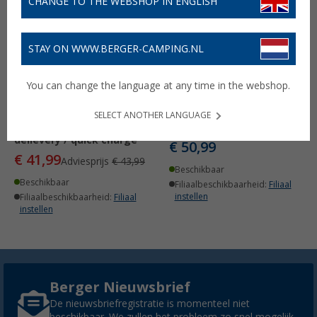
CHANGE TO THE WEBSHOP IN ENGLISH
STAY ON WWW.BERGER-CAMPING.NL
You can change the language at any time in the webshop.
Hama stekkerdoos 5-
Hama PowerBrick 2.0
voudig met USB-C / USB-A
Bluetooth-luidspreker 8
SELECT ANOTHER LANGUAGE
aansluiting / power
W
delievery / quick charge
€ 50,99
€ 41,99
Adviesprijs
€ 43,99
Beschikbaar
Beschikbaar
Filiaalbeschikbaarheid:
Filiaal
instellen
Filiaalbeschikbaarheid:
Filiaal
instellen
Berger Nieuwsbrief
De nieuwsbriefregistratie is momenteel niet
beschikbaar. We zullen het probleem zo snel mogelijk