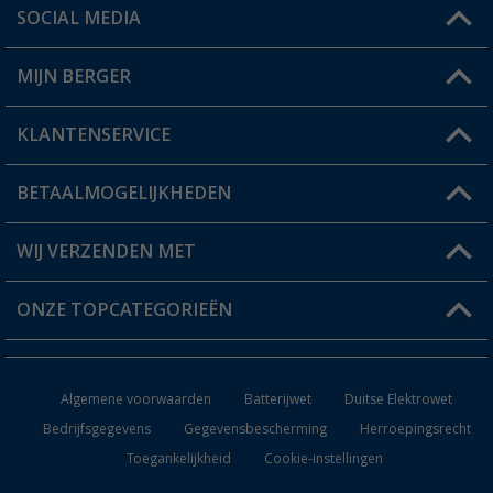
SOCIAL MEDIA
Een vraag?
MIJN BERGER
Winkel vinden
KLANTENSERVICE
Mijn account
Status bestelling
BETAALMOGELIJKHEDEN
FAQ & Contact
Berger voordeelkaart
Verzendinformatie
WIJ VERZENDEN MET
Verlanglijstje
Retourneren
ONZE TOPCATEGORIEËN
Catalogus
Camper en caravan accessoires
Dealer worden
Algemene voorwaarden
Batterijwet
Duitse Elektrowet
Keukenaccessoires
Bedrijfsgegevens
Gegevensbescherming
Herroepingsrecht
Toegankelijkheid
Cookie-instellingen
Campingmeubilair