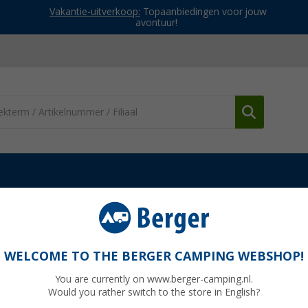
Vakantie-uitverkoop:
Topaanbiedingen voor jouw
avontuur!
WELCOME TO THE BERGER CAMPING WEBSHOP!
X
You are currently on www.berger-camping.nl.
Would you rather switch to the store in English?