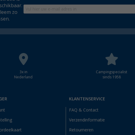
schikbaar.
bleem zo
ssen.
3x in
Campingspecialist
Nederland
sinds 1958
GER
KLANTENSERVICE
unt
FAQ & Contact
telling
Verzendinformatie
ordeelkaart
Retourneren