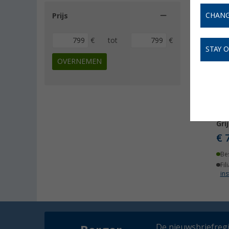
CHANG
Prijs
€
tot
€
STAY 
OVERNEMEN
QNU
Gri
€ 
Be
Fil
ins
De nieuwsbriefregis