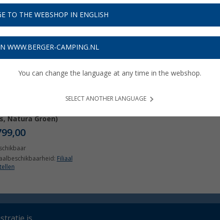
E TO THE WEBSHOP IN ENGLISH
ON WWW.BERGER-CAMPING.NL
You can change the language at any time in the webshop.
SELECT ANOTHER LANGUAGE
X Travel hangmat (Arcan
js, Natura Groen)
799,00
schikbaar
iaalbeschikbaarheid:
Filiaal
tellen
tratie is