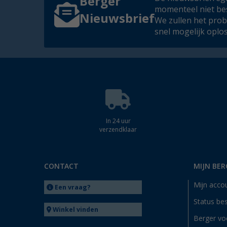
Berger
momenteel niet be
Nieuwsbrief
We zullen het pro
snel mogelijk oplo
In 24 uur
verzendklaar
CONTACT
MIJN BER
Mijn acco
Een vraag?
Status bes
Winkel vinden
Berger vo