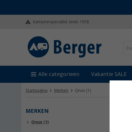
Kampeerspecialist sinds 1958
Alle categorieën
Vakantie SALE
Startpagina
Merken
Qnux
(1)
MERKEN
QNU
Qnux (1)