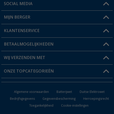
SOCIAL MEDIA
Een vraag?
MIJN BERGER
Winkel vinden
KLANTENSERVICE
Mijn account
Status bestelling
BETAALMOGELIJKHEDEN
FAQ & Contact
Berger voordeelkaart
Verzendinformatie
WIJ VERZENDEN MET
Verlanglijstje
Retourneren
ONZE TOPCATEGORIEËN
Catalogus
Camper en caravan accessoires
Dealer worden
Algemene voorwaarden
Batterijwet
Duitse Elektrowet
Keukenaccessoires
Bedrijfsgegevens
Gegevensbescherming
Herroepingsrecht
Toegankelijkheid
Cookie-instellingen
Campingmeubilair