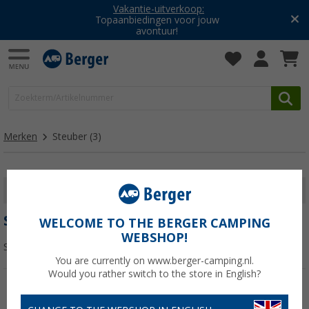
Vakantie-uitverkoop:
Topaanbiedingen voor jouw
avontuur!
Merken
Steuber
(3)
FILTER WEERGEVEN
STEUBER
WELCOME TO THE BERGER CAMPING
WEBSHOP!
Sorteren:
You are currently on www.berger-camping.nl.
Would you rather switch to the store in English?
-27%