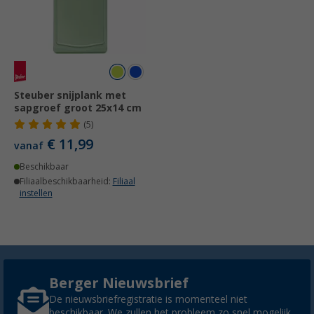
Steuber snijplank met
sapgroef groot 25x14 cm
(5)
€ 11,99
vanaf
Beschikbaar
Filiaalbeschikbaarheid:
Filiaal
instellen
Berger Nieuwsbrief
De nieuwsbriefregistratie is momenteel niet
beschikbaar. We zullen het probleem zo snel mogelijk