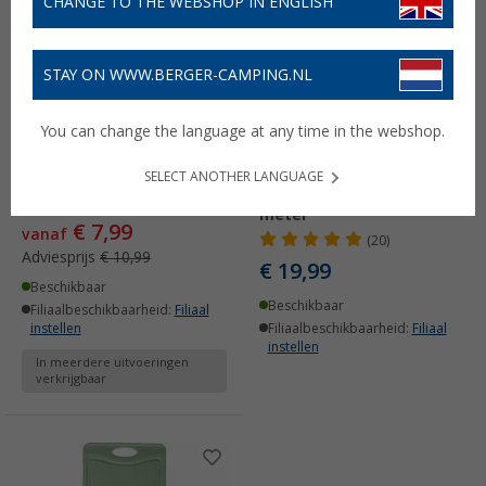
CHANGE TO THE WEBSHOP IN ENGLISH
STAY ON WWW.BERGER-CAMPING.NL
You can change the language at any time in the webshop.
Steuber snijplank graniet
Steuber driehoeksbezem
design incl. schilmesje
met telescoopsteel /
SELECT ANOTHER LANGUAGE
telescoopbezem 3,9
(1)
meter
€ 7,99
vanaf
(20)
Adviesprijs
€ 10,99
€ 19,99
Beschikbaar
Beschikbaar
Filiaalbeschikbaarheid:
Filiaal
instellen
Filiaalbeschikbaarheid:
Filiaal
instellen
In meerdere uitvoeringen
verkrijgbaar