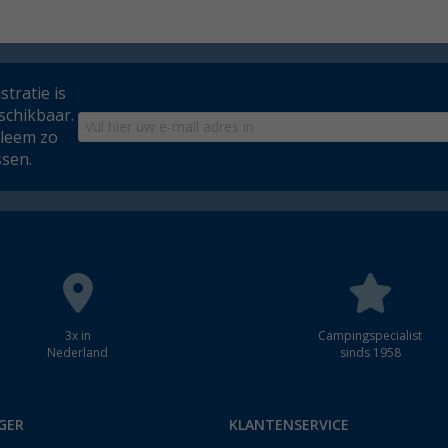
tratie is
schikbaar.
bleem zo
ssen.
3x in
Campingspecialist
Nederland
sinds 1958
GER
KLANTENSERVICE