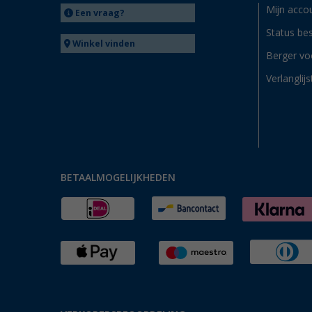
Mijn acco
Een vraag?
Status bes
Winkel vinden
Berger vo
Verlanglijs
BETAALMOGELIJKHEDEN