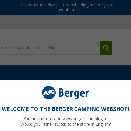
Vakantie-uitverkoop:
Topaanbiedingen voor jouw
avontuur!
WELCOME TO THE BERGER CAMPING WEBSHOP!
S WEG
You are currently on www.berger-camping.nl.
Would you rather switch to the store in English?