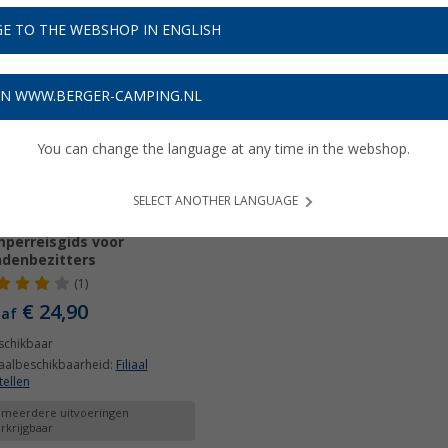
E TO THE WEBSHOP IN ENGLISH
ON WWW.BERGER-CAMPING.NL
You can change the language at any time in the webshop.
SELECT ANOTHER LANGUAGE
is Road Online
perreisgids voor
denbezitters
(1)
€ 24,90
naf
schikbaar
iaalbeschikbaarheid:
Filiaal
tellen
 meerdere uitvoeringen
rkrijgbaar