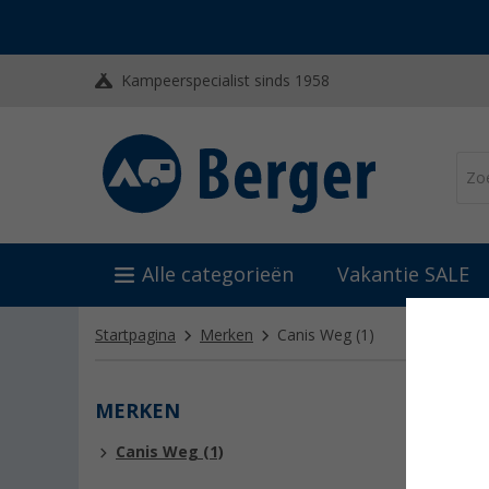
Kampeerspecialist sinds 1958
Alle categorieën
Vakantie SALE
Startpagina
Merken
Canis Weg
(1)
MERKEN
CANI
Canis Weg (1)