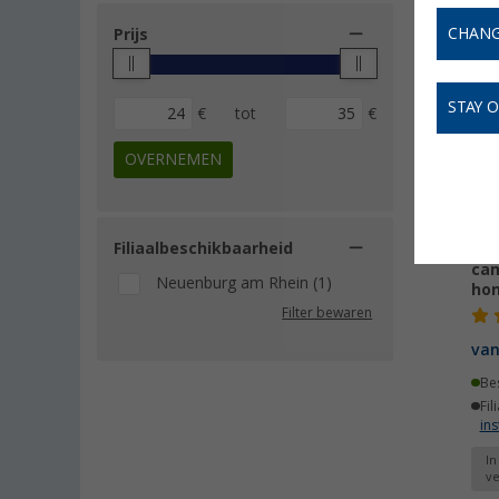
CHANG
Prijs
STAY 
€
tot
€
OVERNEMEN
Filiaalbeschikbaarheid
Can
cam
Neuenburg am Rhein (1)
hon
Filter bewaren
va
Be
Fil
ins
In
ve