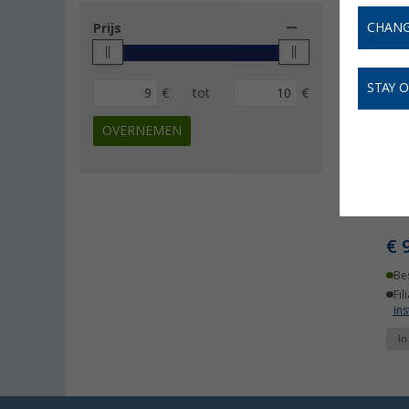
CHANG
Prijs
STAY 
€
tot
€
OVERNEMEN
Uqu
€ 
Be
Fil
ins
I