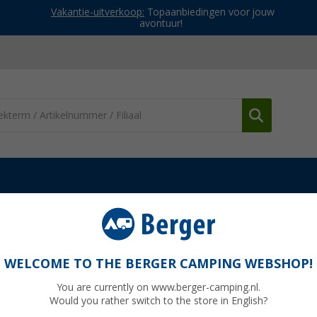
Vakantie-uitverkoop:
Topaanbiedingen voor jouw
avontuur!
WELCOME TO THE BERGER CAMPING WEBSHOP!
P
You are currently on www.berger-camping.nl.
Would you rather switch to the store in English?