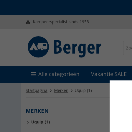
Kampeerspecialist sinds 1958
Alle categorieën
Vakantie SALE
Startpagina
Merken
Uquip
(1)
MERKEN
UQUI
Uquip (1)