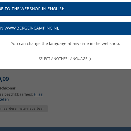
E TO THE WEBSHOP IN ENGLISH
ON WWW.BERGER-CAMPING.NL
You can change the language at any time in the webshop.
SELECT ANOTHER LANGUAGE
ip Muddy Foot Caps
9,99
schikbaar
iaalbeschikbaarheid:
Filiaal
tellen
n meerdere maten leverbaar