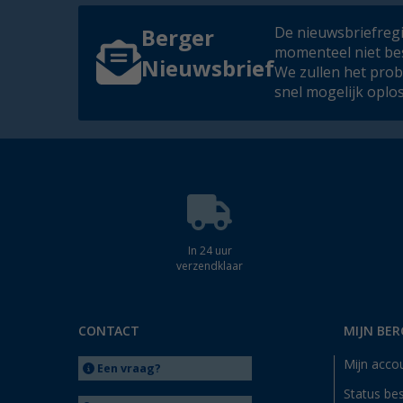
De nieuwsbriefregis
Berger
momenteel niet be
Nieuwsbrief
We zullen het pro
snel mogelijk oplo
In 24 uur
verzendklaar
CONTACT
MIJN BER
Mijn acco
Een vraag?
Status bes