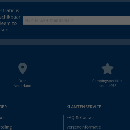
tratie is
schikbaar.
bleem zo
ssen.
3x in
Campingspecialist
Nederland
sinds 1958
GER
KLANTENSERVICE
unt
FAQ & Contact
telling
Verzendinformatie