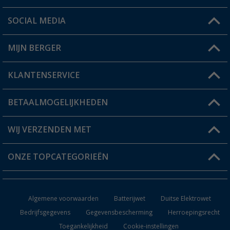
SOCIAL MEDIA
Een vraag?
MIJN BERGER
Winkel vinden
KLANTENSERVICE
Mijn account
Status bestelling
BETAALMOGELIJKHEDEN
FAQ & Contact
Berger voordeelkaart
Verzendinformatie
WIJ VERZENDEN MET
Verlanglijstje
Retourneren
ONZE TOPCATEGORIEËN
Catalogus
Camper en caravan accessoires
Dealer worden
Algemene voorwaarden
Batterijwet
Duitse Elektrowet
Keukenaccessoires
Bedrijfsgegevens
Gegevensbescherming
Herroepingsrecht
Toegankelijkheid
Cookie-instellingen
Campingmeubilair