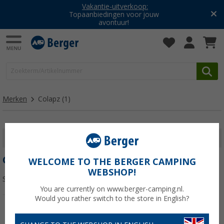
Vakantie-uitverkoop:
Topaanbiedingen voor jouw
avontuur!
Merken
Colapz
(1)
FILTER WEERGEVEN
COLAPZ
WELCOME TO THE BERGER CAMPING
WEBSHOP!
Sorteren:
You are currently on www.berger-camping.nl.
Would you rather switch to the store in English?