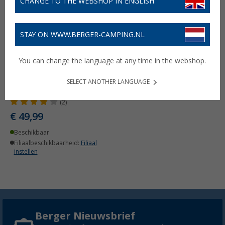
CHANGE TO THE WEBSHOP IN ENGLISH
STAY ON WWW.BERGER-CAMPING.NL
You can change the language at any time in the webshop.
Colapz opvouwbare
gieter en emmer
SELECT ANOTHER LANGUAGE
olijfgroen
(2)
€ 49,99
Beschikbaar
Filiaalbeschikbaarheid:
Filiaal
instellen
Berger Nieuwsbrief