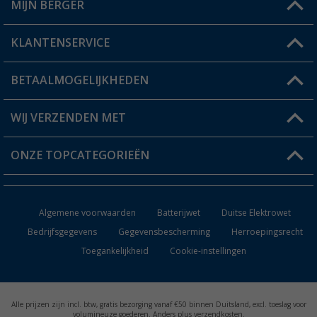
MIJN BERGER
Winkel vinden
KLANTENSERVICE
Mijn account
Status bestelling
BETAALMOGELIJKHEDEN
FAQ & Contact
Berger voordeelkaart
Verzendinformatie
WIJ VERZENDEN MET
Verlanglijstje
Retourneren
ONZE TOPCATEGORIEËN
Catalogus
Camper en caravan accessoires
Dealer worden
Algemene voorwaarden
Batterijwet
Duitse Elektrowet
Keukenaccessoires
Bedrijfsgegevens
Gegevensbescherming
Herroepingsrecht
Toegankelijkheid
Cookie-instellingen
Campingmeubilair
Campingtoiletten
Alle prijzen zijn incl. btw, gratis bezorging vanaf €50 binnen Duitsland, excl. toeslag voor
Inbouwkachels
volumineuze goederen. Anders plus verzendkosten.