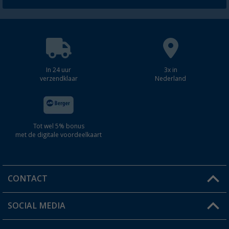
In 24 uur
3x in
verzendklaar
Nederland
Tot wel 5% bonus
met de digitale voordeelkaart
CONTACT
SOCIAL MEDIA
Een vraag?