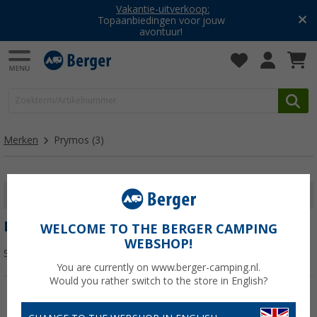
Vakantie-uitverkoop:
Topaanbiedingen voor jouw
avontuur!
Merken
Prymos
(3)
FILTER WEERGEVEN
PRYMOS
WELCOME TO THE BERGER CAMPING
WEBSHOP!
Sorteren:
You are currently on www.berger-camping.nl.
Would you rather switch to the store in English?
-6%
-8%