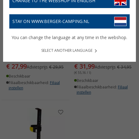
CHANGE TO THE WEBSHOP IN ENGLISH
STAY ON WWW.BERGER-CAMPING.NL
You can change the language at any time in the webshop.
Prymos Universele
Prymos
Brandblusspray 625 ml
Brandblusvoertuigen
SELECT ANOTHER LANGUAGE
(2)
(2)
€ 27,99
€ 31,99
Adviesprijs
€ 29,95
Adviesprijs
€ 34,95
(€ 55,16 / l)
Beschikbaar
Beschikbaar
Filiaalbeschikbaarheid:
Filiaal
Filiaalbeschikbaarheid:
Filiaal
instellen
instellen