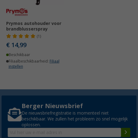
Prymos autohouder voor
brandblusserspray
(1)
€ 14,99
Beschikbaar
Filiaalbeschikbaarheid:
Filiaal
instellen
Berger Nieuwsbrief
De nieuwsbriefregistratie is momenteel niet
beschikbaar. We zullen het probleem zo snel mogelijk
oplossen.