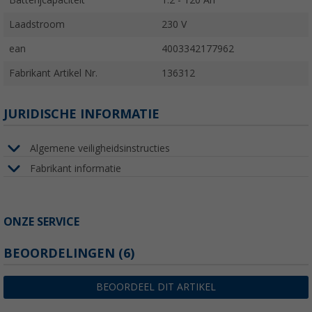
Batterijcapaciteit
1.2 - 120 Ah
Laadstroom
230 V
ean
4003342177962
Fabrikant Artikel Nr.
136312
JURIDISCHE INFORMATIE
Algemene veiligheidsinstructies
Fabrikant informatie
ONZE SERVICE
BEOORDELINGEN
(6)
BEOORDEEL DIT ARTIKEL