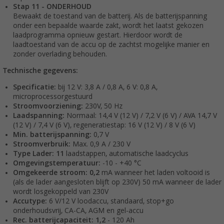
Stap 11 - ONDERHOUD
Bewaakt de toestand van de batterij. Als de batterijspanning
onder een bepaalde waarde zakt, wordt het laatst gekozen
laadprogramma opnieuw gestart. Hierdoor wordt de
laadtoestand van de accu op de zachtst mogelijke manier en
zonder overlading behouden.
Technische gegevens:
Specificatie:
bij 12 V: 3,8 A / 0,8 A, 6 V: 0,8 A,
microprocessorgestuurd
Stroomvoorziening:
230V, 50 Hz
Laadspanning:
Normaal: 14,4 V (12 V) / 7,2 V (6 V) / AVA 14,7 V
(12 V) / 7,4 V (6 V), regeneratiestap: 16 V (12 V) / 8 V (6 V)
Min. batterijspanning:
0,7 V
Stroomverbruik:
Max. 0,9 A / 230 V
Type Lader: 11
laadstappen, automatische laadcyclus
Omgevingstemperatuur:
-10 - +40 °C
Omgekeerde stroom: 0,2
mA wanneer het laden voltooid is
(als de lader aangesloten blijft op 230V) 50 mA wanneer de lader
wordt losgekoppeld van 230V
Accutype:
6 V/12 V loodaccu, standaard, stop+go
onderhoudsvrij, CA-CA, AGM en gel-accu
Rec. batterijcapaciteit: 1,2
- 120 Ah