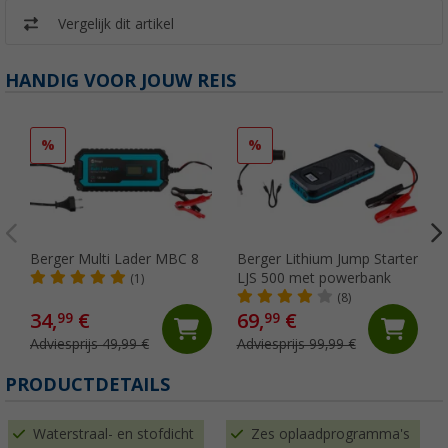
Vergelijk dit artikel
HANDIG VOOR JOUW REIS
%
%
Berger Multi Lader MBC 8
Berger Lithium Jump Starter
LJS 500 met powerbank
(1)
(8)
34,
€
69,
€
99
99
Adviesprijs 49,99 €
Adviesprijs 99,99 €
PRODUCTDETAILS
Waterstraal- en stofdicht
Zes oplaadprogramma's