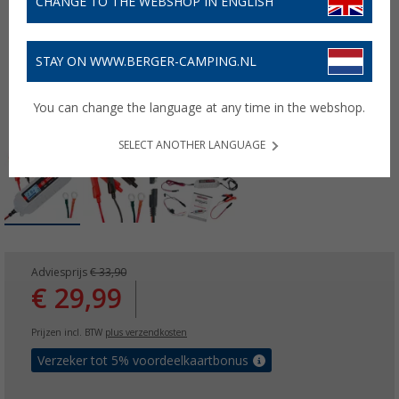
CHANGE TO THE WEBSHOP IN ENGLISH
STAY ON WWW.BERGER-CAMPING.NL
You can change the language at any time in the webshop.
SELECT ANOTHER LANGUAGE
Adviesprijs
€ 33,90
€ 29,99
Prijzen incl. BTW
plus verzendkosten
Verzeker tot 5% voordeelkaartbonus