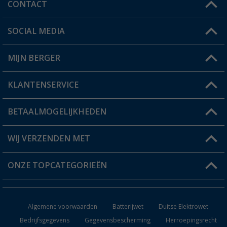
CONTACT
SOCIAL MEDIA
Een vraag?
MIJN BERGER
Winkel vinden
KLANTENSERVICE
Mijn account
Status bestelling
BETAALMOGELIJKHEDEN
FAQ & Contact
Berger voordeelkaart
Verzendinformatie
WIJ VERZENDEN MET
Verlanglijstje
Retourneren
ONZE TOPCATEGORIEËN
Catalogus
Camper en caravan accessoires
Dealer worden
Algemene voorwaarden
Batterijwet
Duitse Elektrowet
Keukenaccessoires
Bedrijfsgegevens
Gegevensbescherming
Herroepingsrecht