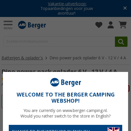
Vakantie-uitverkoop:
Topaanbiedingen voor jouw
avontuur!
Batterijen & oplader's
Dino power pack oplader 6 V - 12 V / 4 A
Dino power pack oplader 6 V - 12 V / 4 A
(6)
Artikelnr: 344910
WELCOME TO THE BERGER CAMPING
WEBSHOP!
-11%
You are currently on www.berger-camping.nl.
Would you rather switch to the store in English?