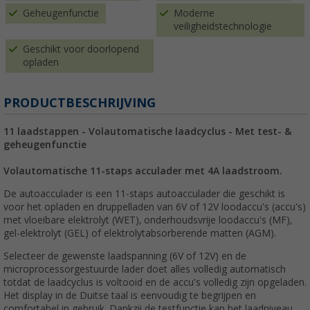
Geheugenfunctie
Moderne
veiligheidstechnologie
Geschikt voor doorlopend
opladen
PRODUCTBESCHRIJVING
11 laadstappen - Volautomatische laadcyclus - Met test- &
geheugenfunctie
Volautomatische 11-staps acculader met 4A laadstroom.
De autoacculader is een 11-staps autoacculader die geschikt is
voor het opladen en druppelladen van 6V of 12V loodaccu's (accu's)
met vloeibare elektrolyt (WET), onderhoudsvrije loodaccu's (MF),
gel-elektrolyt (GEL) of elektrolytabsorberende matten (AGM).
Selecteer de gewenste laadspanning (6V of 12V) en de
microprocessorgestuurde lader doet alles volledig automatisch
totdat de laadcyclus is voltooid en de accu's volledig zijn opgeladen.
Het display in de Duitse taal is eenvoudig te begrijpen en
comfortabel in gebruik. Dankzij de testfunctie kan het laadniveau