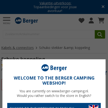
Vakantie-uitverkoop:
Topaanbiedingen voor jouw
avontuur!
Kabels & connectors
Schuko stekker &amp; koppeling
Schuko koppeling
(18)
Artikelnr: 142860
WELCOME TO THE BERGER CAMPING
WEBSHOP!
-60%
You are currently on www.berger-camping.nl.
Would you rather switch to the store in English?