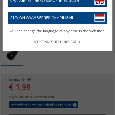
CHANGE TO THE WEBSHOP IN ENGLISH
STAY ON WWW.BERGER-CAMPING.NL
You can change the language at any time in the webshop.
SELECT ANOTHER LANGUAGE
normaal
€ 4,99
€ 1,99
Prijzen incl. BTW
plus verzendkosten
Verzeker tot 5% voordeelkaartbonus