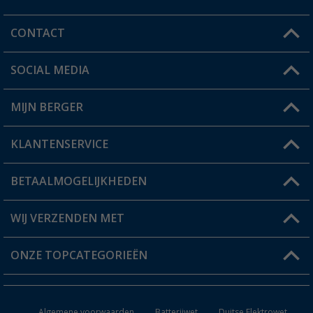
CONTACT
SOCIAL MEDIA
Een vraag?
MIJN BERGER
Winkel vinden
KLANTENSERVICE
Mijn account
Status bestelling
BETAALMOGELIJKHEDEN
FAQ & Contact
Berger voordeelkaart
Verzendinformatie
WIJ VERZENDEN MET
Verlanglijstje
Retourneren
ONZE TOPCATEGORIEËN
Catalogus
Camper en caravan accessoires
Dealer worden
Algemene voorwaarden
Batterijwet
Duitse Elektrowet